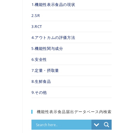
1.機能性表示食品の現状
2.SR
3.RCT
4.アウトカムの評価方法
5.機能性関与成分
6.安全性
7.定量・摂取量
8.生鮮食品
9.その他
機能性表示食品届出データベース内検索