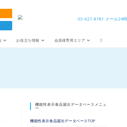
内
お役立ち情報
会員様専用エリア
機能性表示食品届出データベースメニュ
ー
機能性表示食品届出データベースTOP