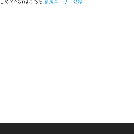
はじめての方はこちら
新規ユーザー登録