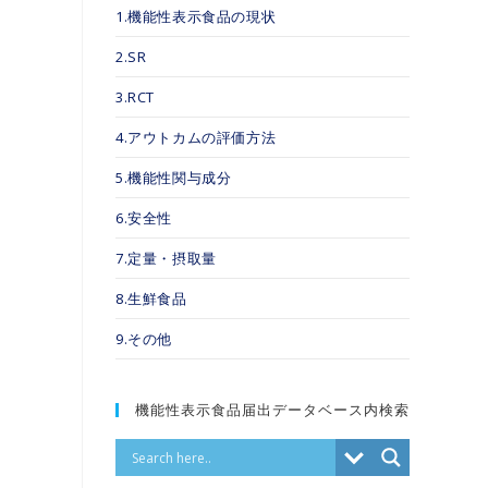
1.機能性表示食品の現状
2.SR
3.RCT
4.アウトカムの評価方法
5.機能性関与成分
6.安全性
7.定量・摂取量
8.生鮮食品
9.その他
機能性表示食品届出データベース内検索