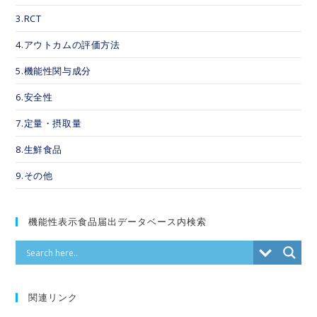
3.RCT
4.アウトカムの評価方法
5.機能性関与成分
6.安全性
7.定量・摂取量
8.生鮮食品
9.その他
機能性表示食品届出データベース内検索
関連リンク