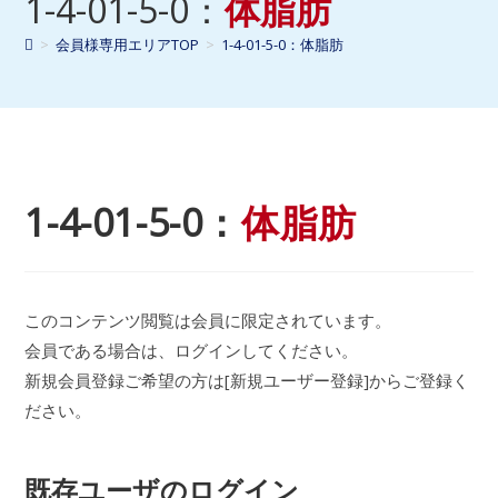
1-4-01-5-0：
体脂肪
>
会員様専用エリアTOP
>
1-4-01-5-0：体脂肪
1-4-01-5-0：
体脂肪
このコンテンツ閲覧は会員に限定されています。
会員である場合は、ログインしてください。
新規会員登録ご希望の方は[新規ユーザー登録]からご登録く
ださい。
既存ユーザのログイン