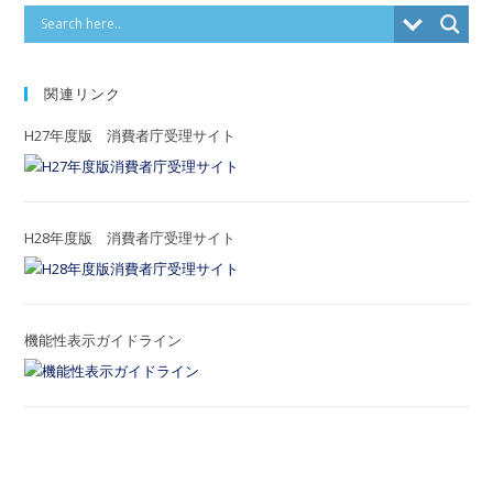
関連リンク
H27年度版 消費者庁受理サイト
H28年度版 消費者庁受理サイト
機能性表示ガイドライン