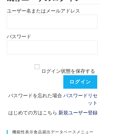
ユーザー名またはメールアドレス
パスワード
ログイン状態を保存する
パスワードを忘れた場合
パスワードリセ
ット
はじめての方はこちら
新規ユーザー登録
機能性表示食品届出データベースメニュー