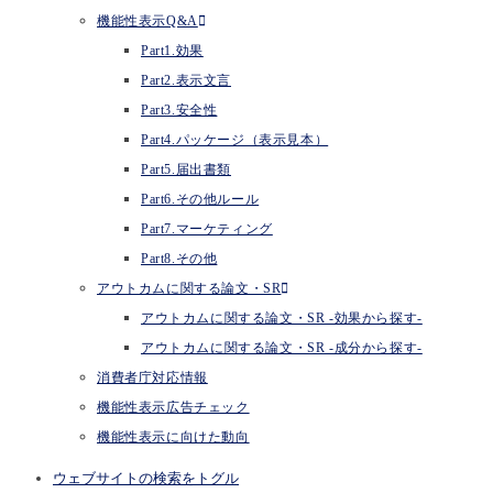
機能性表示Q&A
Part1.効果
Part2.表示文言
Part3.安全性
Part4.パッケージ（表示見本）
Part5.届出書類
Part6.その他ルール
Part7.マーケティング
Part8.その他
アウトカムに関する論文・SR
アウトカムに関する論文・SR -効果から探す-
アウトカムに関する論文・SR -成分から探す-
消費者庁対応情報
機能性表示広告チェック
機能性表示に向けた動向
ウェブサイトの検索をトグル