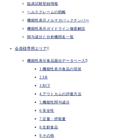
臨床試験登録情報
ヘルスクレームの戦略
機能性表示メルマガバックナンバー
機能性表示ガイドライン徹底解説
関与成分と分析機関名一覧
会員様専用エリア
機能性表示食品届出データベース
1.機能性表示食品の現状
2.SR
3.RCT
4.アウトカムの評価方法
5.機能性関与成分
6.安全性
7.定量・摂取量
8.生鮮食品
9.その他