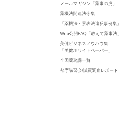
メールマガジン「薬事の虎」
薬機法関連法令集
「薬機法・景表法違反事例集」
Web公開FAQ「教えて薬事法」
美健ビジネスノウハウ集
「美健ホワイトペーパー」
全国薬務課一覧
都庁講習会/試買調査レポート