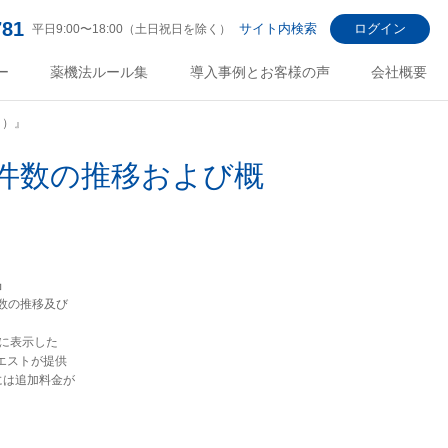
781
サイト内検索
ログイン
平日9:00〜18:00（土日祝日を除く）
ー
薬機法ルール集
導入事例とお客様の声
会社概要
日）』
件数の推移および概
』
数の推移及び
に表示した
エストが提供
には追加料金が