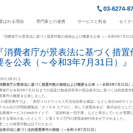
03-6274-8
選ばれる理由
専門家との連携
サービスと料金
セミナ
『消費者庁が景表法に基づく措置件数の推移および概要を公表（～令和3年7月31
『消費者庁が景表法に基づく措置
要を公表（～令和3年7月31日）』
021.09.01.】
消費者庁が景表法に基づく措置件数の推移および概要を公表（～令和3年7月31日）
費者庁が令和3年7月31日までの国及び都道府県等の景品表示法に基づく法的措置件
置事件の概要を公表しました。
月の措置事件では、「新型コロナウイルス不活化効果を確認」などと自社webサイト
クセル社の空間除菌製品「オゾネオ エアロに」対して措置命令が、株式会社ユニク
る葬儀サービスのwebサイトで、「追加料金一切不要」などと表示していたが実際
生する場合があったとして、１億１８０万円の課徴金納付命令が下されました。
度ごとの措置件数は以下のとおり。
品表示法に基づく法的措置事件の推移（～令和３年7月31日）