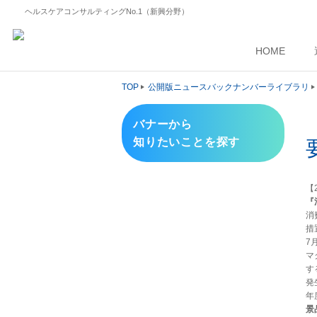
ヘルスケアコンサルティングNo.1（新興分野）
HOME
TOP
公開版ニュースバックナンバーライブラリ
バナーから
知りたいことを探す
【2
『
消
措
7
マ
す
発
年
景