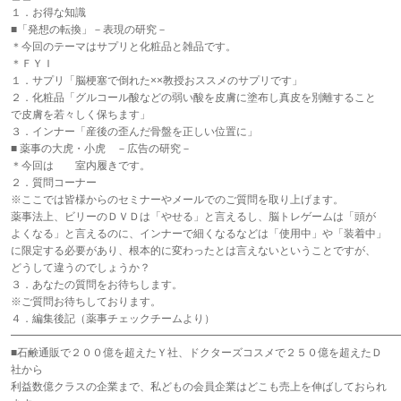
１．お得な知識
■「発想の転換」－表現の研究－
＊今回のテーマはサプリと化粧品と雑品です。
＊ＦＹＩ
１．サプリ「脳梗塞で倒れた××教授おススメのサプリです」
２．化粧品「グルコール酸などの弱い酸を皮膚に塗布し真皮を別離すること
で皮膚を若々しく保ちます」
３．インナー「産後の歪んだ骨盤を正しい位置に」
■ 薬事の大虎・小虎 －広告の研究－
＊今回は 室内履きです。
２．質問コーナー
※ここでは皆様からのセミナーやメールでのご質問を取り上げます。
薬事法上、ビリーのＤＶＤは「やせる」と言えるし、脳トレゲームは「頭が
よくなる」と言えるのに、インナーで細くなるなどは「使用中」や「装着中」
に限定する必要があり、根本的に変わったとは言えないということですが、
どうして違うのでしょうか？
３．あなたの質問をお待ちします。
※ご質問お待ちしております。
４．編集後記（薬事チェックチームより）
━━━━━━━━━━━━━━━━━━━━━━━━━━━━━━━━━━━━
■石鹸通販で２００億を超えたＹ社、ドクターズコスメで２５０億を超えたＤ
社から
利益数億クラスの企業まで、私どもの会員企業はどこも売上を伸ばしておられ