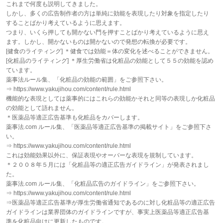
これまで何度も説明してきました。
しかし、多くの広告制作者の方は単純に効能を表現したり対象を指定したり
することばかり考えているように思えます。
つまり、いくら押しても開かない門を押すことばかり考えているように思え
ます。しかし、開かないものは開かないので発想の転換が必要です。
[健食のライティング] ＊健食では効能＝体の変化を述べることができません。
[化粧品のライティング] ＊厚生労働省は化粧品の効能として５５の効能を認め
ています。
薬事法ルール集、「化粧品の効能の範囲」をご参照下さい。
⇒ https://www.yakujihou.com/content/rule.html
機能的な表現としては薬事的にはこれらの効能かそれと同等の表現しか化粧品
の効能として語れません。
＊医薬品等適正広告基準も化粧品をカバーします。
薬事法.com ルール集、「医薬品等適正広告基準の掲載サイト」をご参照下さ
い。
⇒ https://www.yakujihou.com/content/rule.html
これは効能効果以外に、保証表現やオーバーな表現を規制しています。
＊２００８年５月には「化粧品等の適正広告ガイドライン」が発表されまし
た。
薬事法.com ルール集、「化粧品広告のガイドライン」をご参照下さい。
⇒ https://www.yakujihou.com/content/rule.html
⇒医薬品等適正広告基準が厚生労働省通知であるのに対し化粧品等の適正広告
ガイドラインは業界団体のガイドラインですが、事実上医薬品等適正広告基
準を化粧品向けに更新したものです。