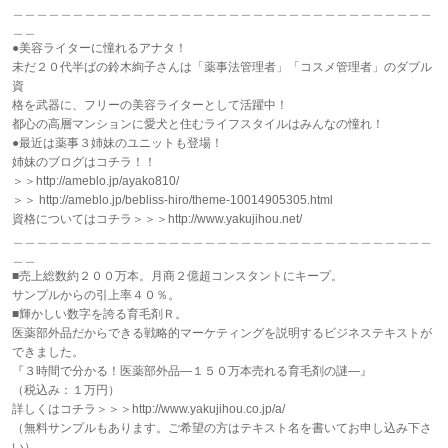
＿＿＿＿＿＿＿＿＿＿＿＿＿＿＿＿＿＿＿＿＿＿＿＿＿＿＿＿＿＿＿＿＿＿＿
＿＿
●美容ライターに憧れるアナタ！
未だ２０代半ばの鈴木絢子さんは「薬事法管理者」「コスメ管理者」のダブル
資
格を武器に、フリーの美容ライターとして活躍中！
都心の高層マンションに愛犬と住むライフスタイルはみんなの憧れ！
●最近は薬事３姉妹のユニットも登場！
姉妹のブログはコチラ！！
＞＞http://ameblo.jp/ayako810/
＞＞ http://ameblo.jp/bebliss-hiro/theme-10014905305.html
資格についてはコチラ＞＞＞http://www.yakujihou.net/
＿＿＿＿＿＿＿＿＿＿＿＿＿＿＿＿＿＿＿＿＿＿＿＿＿＿＿＿＿＿＿＿＿＿＿
＿＿
■売上総数約２００万本。月商２億超コンスタントにキープ。
サンプルからの引上率４０％。
■輝かしい数字を誇る育毛剤Ｒ。
医薬部外品だからできる戦略的マーケティングを説明するビジネステキストが
できました。
『３時間で分かる！医薬部外品―１５０万本売れる育毛剤の謎―』
（税込み：１万円）
詳しくはコチラ＞＞＞http://www.yakujihou.co.jp/a/
（無料サンプルもあります。ご希望の方はテキスト名を書いてお申し込み下さ
い）