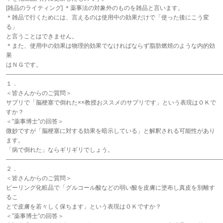
[雑品のライティング] ＊薬事法の対象外のものを雑品と言います。
＊雑品で行くためには、言えるのは使用中の効果だけで「使った後にこう変
る」
と言うことはできません。
＊また、使用中の効果は物理的効果でなければならず脂肪燃焼のような内的効
果
はＮＧです。
――――――――――――――――――――――――――――――――――――
１．
＜皆さんからのご質問＞
サプリで「脳梗塞で倒れた××教授おススメのサプリです」という表現はＯＫで
すか？
＜”薬事博士”の回答＞
微妙ですが「脳梗塞に対する効果を暗示している」と解釈される可能性があり
ます。
「病で倒れた」ならギリギリでしょう。
――――――――――――――――――――――――――――――――――――
２．
＜皆さんからのご質問＞
ピーリング化粧品で「グルコール酸などの弱い酸を皮膚に塗布し真皮を別離す
るこ
とで皮膚を若々しく保ちます」という表現はＯＫですか？
＜”薬事博士”の回答＞