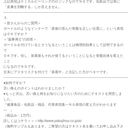
上記表現はケミカルピーリングのロジックなのでＮＧです。化粧品では単に
「皮膚を別離する」しか言えません。
――――――――――――――――――――――――――――――――――――
３.
＜皆さんからのご質問＞
ガードルのようなインナーで「産後の歪んだ骨盤を正しい位置に」という表現
はＯＫですか？
＜”薬事博士”の回答＞
ガードルを付けているとそうなるということは物理的効果として証明できるの
で
ＯＫです。但し、装着後もそれが保てるということになると骨盤自体を変えた
こと
になるのでＮＧです。
文末にアスタリスクを付けて「装着中」と注記した方がベターです。
――――――――――――――――――――――――――――――――――――
●如何ですか？
言い換えのポイントはわかりましたか？
●もっと沢山、言い換え例をお知りになりたい方のためにテキストを用意しま
した。
『健康食品・化粧品・雑品 代替表現集―ＮＧ表現の変え方がわかります
― 』
（税込み：1万円）
詳しくはコチラ＞＞＞http://www.yakujihou.co.jp/a/
（無料サンプルもあります。ご希望の方はテキスト名を書いてお申し込み下さ