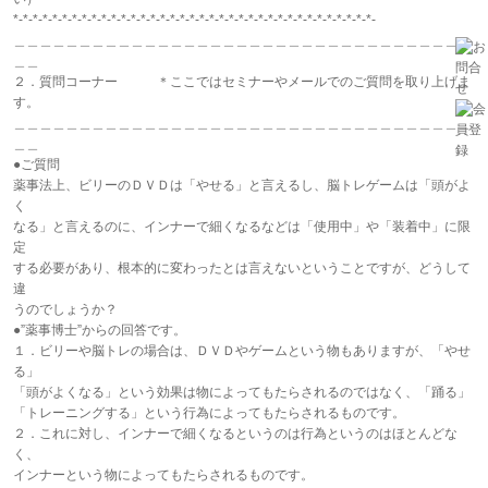
*-*-*-*-*-*-*-*-*-*-*-*-*-*-*-*-*-*-*-*-*-*-*-*-*-*-*-*-*-*-*-*-*-*-*-*-*-
＿＿＿＿＿＿＿＿＿＿＿＿＿＿＿＿＿＿＿＿＿＿＿＿＿＿＿＿＿＿＿＿＿＿＿
＿＿
２．質問コーナー ＊ここではセミナーやメールでのご質問を取り上げま
す。
＿＿＿＿＿＿＿＿＿＿＿＿＿＿＿＿＿＿＿＿＿＿＿＿＿＿＿＿＿＿＿＿＿＿＿
＿＿
●ご質問
薬事法上、ビリーのＤＶＤは「やせる」と言えるし、脳トレゲームは「頭がよ
く
なる」と言えるのに、インナーで細くなるなどは「使用中」や「装着中」に限
定
する必要があり、根本的に変わったとは言えないということですが、どうして
違
うのでしょうか？
●”薬事博士”からの回答です。
１．ビリーや脳トレの場合は、ＤＶＤやゲームという物もありますが、「やせ
る」
「頭がよくなる」という効果は物によってもたらされるのではなく、「踊る」
「トレーニングする」という行為によってもたらされるものです。
２．これに対し、インナーで細くなるというのは行為というのはほとんどな
く、
インナーという物によってもたらされるものです。