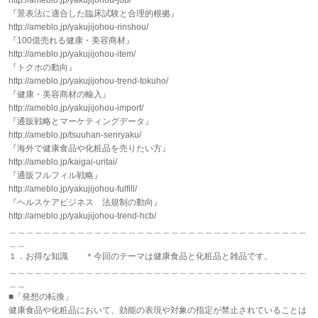
http://ameblo.jp/yakujijohou-job/
『景表法に適合した臨床試験と合理的根拠』
http://ameblo.jp/yakujijohou-rinshou/
『100億売れる健康・美容商材』
http://ameblo.jp/yakujijohou-item/
『トクホの動向』
http://ameblo.jp/yakujijohou-trend-tokuho/
『健康・美容商材の輸入』
http://ameblo.jp/yakujijohou-import/
『通販戦略とマーケティングデータ』
http://ameblo.jp/tsuuhan-senryaku/
『海外で健康食品や化粧品を売りたい方』
http://ameblo.jp/kaigai-uritai/
『通販フルフィル戦略』
http://ameblo.jp/yakujijohou-fulfill/
『ヘルスケアビジネス 法規制の動向』
http://ameblo.jp/yakujijohou-trend-hcb/
＿＿＿＿＿＿＿＿＿＿＿＿＿＿＿＿＿＿＿＿＿＿＿＿＿＿＿＿＿＿＿＿＿＿＿
＿＿
１．お得な知識 ＊今回のテーマは健康食品と化粧品と雑品です。
＿＿＿＿＿＿＿＿＿＿＿＿＿＿＿＿＿＿＿＿＿＿＿＿＿＿＿＿＿＿＿＿＿＿＿
＿＿
■「発想の転換」
健康食品や化粧品において、効能の表現や対象の指定が禁止されていることは