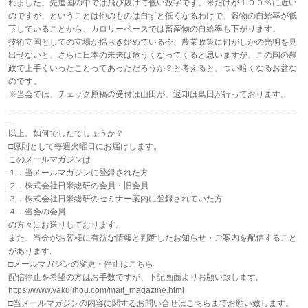
れました。先進国の中では飛び抜けて低い数字です。米だけが１００％に近い
のですが、ということは他のものは自ずと低くなるわけで、穀物の自給率が低
下していることから、カロリーベースでは畜産物の自給率も下がります。
技術立国としての立場が揺らぎ始めている今、農業政策に何がしかの光明を見
出せないと、さらに日本の未来は危うくなってくると思いますが、この国の農
政で上手くいったことってあっただろうか？と考えると、つい暗くなるお盆な
のです。
※当会では、チェック原稿の受付は山田が、返却は島田が行っております。
＿＿＿＿＿＿＿＿＿＿＿＿＿＿＿＿＿＿＿＿＿＿＿＿＿＿＿＿＿＿＿＿＿＿＿
＿
以上、如何でしたでしょうか？
□原則として毎週火曜日にお届けします。
このメールマガジンは
１．当メールマガジンに登録された方
２．株式会社日米総研の会員・旧会員
３．株式会社日米総研のセミナー案内に登録されていた方
４．当会の会員
の方々にお送りしております。
また、当会がお客様に有益な情報と判断したお知らせ・ご案内を配信すること
があります。
□メールマガジンの変更・停止はこちら
配信停止を希望の方はお手数ですが、下記画面よりお願い致します。
https://www.yakujihou.com/mail_magazine.html
□当メールマガジンの内容に関するお問い合せはこちらまでお願い致します。