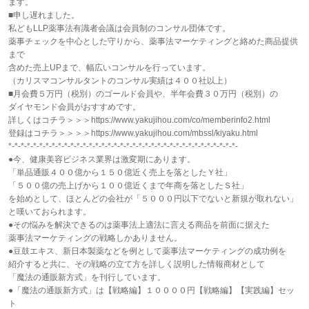
ます。
■申し遅れました。
私どもLLP薬事法有識者会議は会員制のコンサル団体です。
薬事チェックを中心とした守りから、薬事法マーケティングと絡めた商品提供
まで
含めた売上UPまで、幅広いコンサルを行っています。
（カリスマコンサルタントのコンサル実績は４００社以上）
■月会費５万円（税別）のゴールド会員や、半年会費３０万円（税別）の
ダイヤモンド会員がおすすめです。
詳しくはコチラ＞＞＞https://www.yakujihou.com/co/memberinfo2.html
登録はコチラ＞＞＞＞https://www.yakujihou.com/mbssl/kiyaku.html
*-*-*-*-*-*-*-*-*-*-*-*-*-*-*-*-*-*-*-*-*-*-*-*-*-*-*-*-*-*-*-*-*-*-*-*-*-
●今、健康美容ビジネス業界は激変期にあります。
「単品通販４００億から１５０億近く売上を落としたＹ社」
「５００億の売上げから１００億近くまで年商を落としたＳ社」
を始めとして、ほとんどの会社が「５０００円以下でないと新規が取れない」
と嘆いておられます。
●その悩みを解決できるのは薬事法上適法に言える商品を前面に据えた
薬事法マーケティングの戦略しかありません。
●豆鼓エキス、新日本製薬などを例として薬事法マーケティングの成功例を
紹介すると共に、その戦略の立て方を詳しく説明した情報商材として
「魔法の通販新方式」を刊行しています。
●「魔法の通販新方式」は【戦略編】１００００円【戦略編】【実践編】セッ
ト