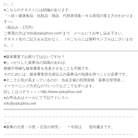
い。）
●こちらのテキストには続編があります。
『＜続＞健康食品・化粧品・雑品 代替表現集―ＮＧ表現の変え方がわかりま
す―』
（税込み：1万円）
ご希望の方は”info@yakujihou.com”まで、メールにてお申し込み下さい。
テキスト名のご記入をお忘れなく。（※こちらには無料サンプルはございませ
ん。）
――――――――――――――――――――――――――――――――――――
■媒体審査でお困りではないですか？
■しっかりした薬事法の知識があれば、
根拠不明確な媒体審査を見直させることも可能です。
そのためには、媒体審査担当者以上の薬事法の知識を持つことが必要です。
■そこで人気が高まっているのが、当会主催の民間資格「薬事法管理者」。
イーラーニング方式なのでいつでもどこでも学べます。
詳しくはコチラ＞＞＞http://www.yakujihou.net/
●お申込みはメールにて下記アドレスへ
info@yakujihou.net
==============================================================
＿＿＿＿＿＿＿＿＿＿＿＿＿＿＿＿＿＿＿＿＿＿＿＿＿＿＿＿＿＿＿＿＿＿＿
＿＿
■薬事の大虎・小虎 －広告の研究－ ＊今回は 室内履きです。
＿＿＿＿＿＿＿＿＿＿＿＿＿＿＿＿＿＿＿＿＿＿＿＿＿＿＿＿＿＿＿＿＿＿＿