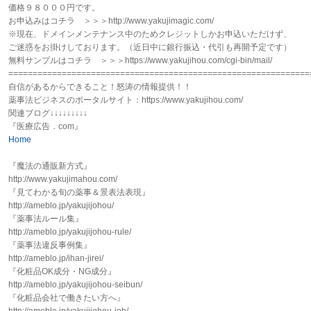
価格９８０００円です。
お申込みはコチラ ＞＞＞http://www.yakujimagic.com/
※現在、ドメインメンテナンス中のためクレジットしかお申込いただけず、
ご迷惑をお掛けしております。（近日中に銀行振込・代引も再開予定です）
無料サンプルはコチラ ＞＞＞https://www.yakujihou.com/cgi-bin/mail/
==============================================================
自信があるからできること！怒涛の情報提供！！
薬事法ビジネスのポータルサイト：https://www.yakujihou.com/
関連ブログ↓↓↓↓↓↓↓↓↓
『医療広告．com』
Home
『魔法の通販新方式』
http://www.yakujimahou.com/
『見てわかる旬の薬事＆景表法表現』
http://ameblo.jp/yakujijohou/
『薬事法ルール集』
http://ameblo.jp/yakujijohou-rule/
『薬事法違反事例集』
http://ameblo.jp/ihan-jirei/
『化粧品OK成分・NG成分』
http://ameblo.jp/yakujijohou-seibun/
『化粧品会社で働きたい方へ』