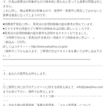
３．行為は薬事法の対象外なので根本的に変わると言っても薬事の問題は生じ
ません。
これに対し、物は薬事法の対象なので、使用中・装着中に限定しておかないと
薬事法違反になってしまうのです。
**************************************************************************
■消費者庁発足に伴い、景表法の合理的根拠の提出要求が増えています。
■２００９年の消臭サプリ事件の排除命令は記憶に新しいところです。
■景表法の合理的根拠の提出要求を説明するテキストができました。
『３時間で分かる！景表法(不当表示)―消臭サプリ排除命令に学ぶ― 』
（税込み：1万円）
詳しくはコチラ＞＞＞http://www.yakujihou.co.jp/a/
（無料サンプルもあります。ご希望の方はテキスト名を書いてお申し込み下さ
い。）
**************************************************************************
＿＿＿＿＿＿＿＿＿＿＿＿＿＿＿＿＿＿＿＿＿＿＿＿＿＿＿＿＿＿＿＿＿＿＿
＿
３．あなたの質問をお待ちします。
＿＿＿＿＿＿＿＿＿＿＿＿＿＿＿＿＿＿＿＿＿＿＿＿＿＿＿＿＿＿＿＿＿＿＿
＿
◎ご質問と共に以下のアンケートに対する回答も添えて、info@yakujihou.com
までお送り下さい。無料でお答えします。
－－－－－－－－－－－－－キリトリ線－－－－－－－－－－－－－－－－－
－－
１．当会主催の民間資格「薬事法管理者」「コスメ管理者」について。