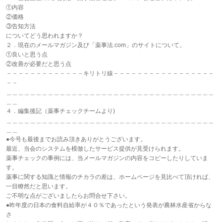
①内容
②価格
③告知方法
についてどう思われますか？
２．現在のメールマガジン及び「薬事法.com」のサイトについて。
①良いと思う点
②改善が必要だと思う点
－－－－－－－－－－－－－キリトリ線－－－－－－－－－－－－－－－－－
－－
＿＿＿＿＿＿＿＿＿＿＿＿＿＿＿＿＿＿＿＿＿＿＿＿＿＿＿＿＿＿＿＿＿＿＿
＿＿
４．編集後記（薬事チェックチームより)
＿＿＿＿＿＿＿＿＿＿＿＿＿＿＿＿＿＿＿＿＿＿＿＿＿＿＿＿＿＿＿＿＿＿＿
＿＿
●今号も最後までお読み頂きありがとうございます。
最近、当会のシステムを模倣したサービス提供が見受けられます。
薬事チェックの事例には、当メールマガジンの内容をコピーしたりしていま
す。
薬事に関する知識と情報のチカラの差は、ホームページを見比べて頂ければ、
一目瞭然だと思います。
ご不明な点がございましたらお問合せ下さい。
●昨年度の日本の食料自給率が４０％であったという発表が農林水産省からな
さ