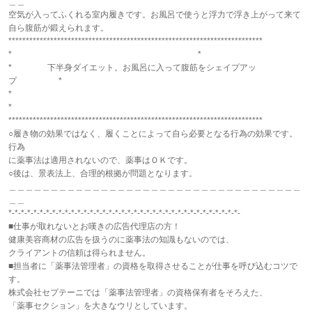
＿＿
空気が入ってふくれる室内履きです。お風呂で使うと浮力で浮き上がって来て
自ら腹筋が鍛えられます。
*************************************************************************
* *
* 下半身ダイエット。お風呂に入って腹筋をシェイプアッ
プ *
*
*
*************************************************************************
○履き物の効果ではなく、履くことによって自ら必要となる行為の効果です。
行為
に薬事法は適用されないので、薬事はＯＫです。
○後は、景表法上、合理的根拠が問題となります。
＿＿＿＿＿＿＿＿＿＿＿＿＿＿＿＿＿＿＿＿＿＿＿＿＿＿＿＿＿＿＿＿＿＿＿
＿＿
*-*-*-*-*-*-*-*-*-*-*-*-*-*-*-*-*-*-*-*-*-*-*-*-*-*-*-*-*-*-*-*-*-*-*-*-*-
■仕事が取れないとお嘆きの広告代理店の方！
健康美容商材の広告を扱うのに薬事法の知識もないのでは、
クライアントの信頼は得られません。
■担当者に「薬事法管理者」の資格を取得させることが仕事を呼び込むコツで
す。
株式会社セプテーニでは「薬事法管理者」の資格保有者をそろえた、
「薬事セクション」を大きなウリとしています。