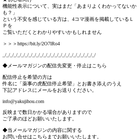
機能性表示について、実はまだ「あまりよくわかってないか
も？」
という不安を感じている方は、4コマ漫画を掲載しているＬ
Ｐを
ご覧いただくとわかりやすいかもしれません
＞＞＞https://bit.ly/2O7lRo4
_/_/_/_/_/_/_/_/_/_/_/_/_/_/_/_/_/_/_/_/_/_/_/_/_/
◆メールマガジンの配信先変更・停止はこちら
配信停止を希望の方は
件名に「薬事の虎配信停止希望」とお書き添えのうえ
下記アドレスにメールをお送りください。
info@yakujihou.com
反映まで数日かかる場合がありますので
ご了承のほどお願いいたします。
◆当メールマガジンの内容に関する
お問い合せはこちらまでお願いいたします。