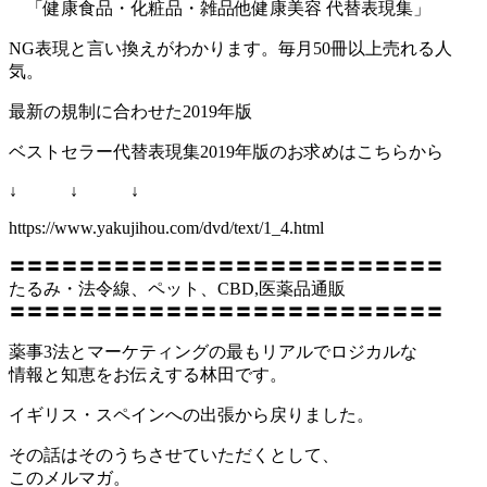
「健康食品・化粧品・雑品他健康美容 代替表現集」
NG表現と言い換えがわかります。毎月50冊以上売れる人
気。
最新の規制に合わせた2019年版
ベストセラー代替表現集2019年版のお求めはこちらから
↓ ↓ ↓
https://www.yakujihou.com/dvd/text/1_4.html
〓〓〓〓〓〓〓〓〓〓〓〓〓〓〓〓〓〓〓〓〓〓〓〓〓
たるみ・法令線、ペット、CBD,医薬品通販
〓〓〓〓〓〓〓〓〓〓〓〓〓〓〓〓〓〓〓〓〓〓〓〓〓
薬事3法とマーケティングの最もリアルでロジカルな
情報と知恵をお伝えする林田です。
イギリス・スペインへの出張から戻りました。
その話はそのうちさせていただくとして、
このメルマガ。