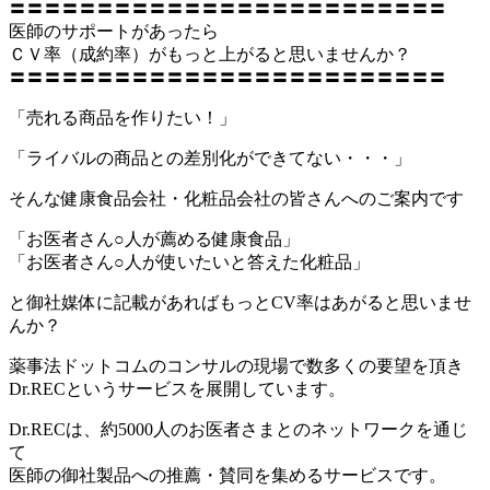
〓〓〓〓〓〓〓〓〓〓〓〓〓〓〓〓〓〓〓〓〓〓〓〓〓
医師のサポートがあったら
ＣＶ率（成約率）がもっと上がると思いませんか？
〓〓〓〓〓〓〓〓〓〓〓〓〓〓〓〓〓〓〓〓〓〓〓〓〓
「売れる商品を作りたい！」
「ライバルの商品との差別化ができてない・・・」
そんな健康食品会社・化粧品会社の皆さんへのご案内です
「お医者さん○人が薦める健康食品」
「お医者さん○人が使いたいと答えた化粧品」
と御社媒体に記載があればもっとCV率はあがると思いませ
んか？
薬事法ドットコムのコンサルの現場で数多くの要望を頂き
Dr.RECというサービスを展開しています。
Dr.RECは、約5000人のお医者さまとのネットワークを通じ
て
医師の御社製品への推薦・賛同を集めるサービスです。