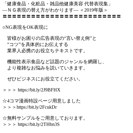
「健康食品・化粧品・雑品他健康美容 代替表現集」
―ＮＧ表現の替え方がわかります― ＜2019年版＞
〓〓〓〓〓〓〓〓〓〓〓〓〓〓〓〓〓〓〓〓〓〓〓〓〓
○NG表現をOK表現に
皆様がお困りの広告表現の“言い替え例”と
”コツ”を具体的にお伝えする
業界人必携のお役立ちテキストです。
機能性表示食品など話題のジャンルを網羅し、
より複雑なお悩みを説いていきます。
ぜひビジネスにお役立てください。
＞＞＞ https://bit.ly/2J9BFHX
☆4コマ漫画特設ページ用意しました
＞＞＞https://bit.ly/2FcukDr
☆無料サンプルをご用意しております。
＞＞＞ https://bit.ly/2THbn3S