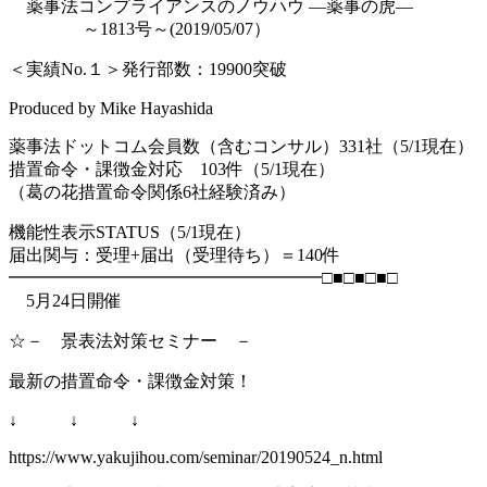
薬事法コンプライアンスのノウハウ ―薬事の虎―
～1813号～(2019/05/07）
＜実績No.１＞発行部数：19900突破
Produced by Mike Hayashida
薬事法ドットコム会員数（含むコンサル）331社（5/1現在）
措置命令・課徴金対応 103件（5/1現在）
（葛の花措置命令関係6社経験済み）
機能性表示STATUS（5/1現在）
届出関与：受理+届出（受理待ち）＝140件
━━━━━━━━━━━━━━━━━━□■□■□■□
5月24日開催
☆－ 景表法対策セミナー －
最新の措置命令・課徴金対策！
↓ ↓ ↓
https://www.yakujihou.com/seminar/20190524_n.html