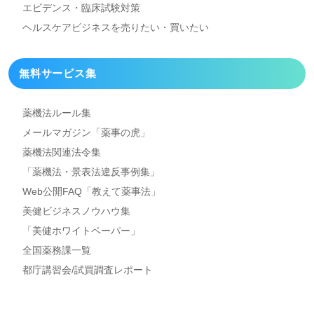
エビデンス・臨床試験対策
ヘルスケアビジネスを
売りたい・買いたい
無料サービス集
薬機法ルール集
メールマガジン「薬事の虎」
薬機法関連法令集
「薬機法・景表法違反事例集」
Web公開FAQ「教えて薬事法」
美健ビジネスノウハウ集
「美健ホワイトペーパー」
全国薬務課一覧
都庁講習会/試買調査レポート