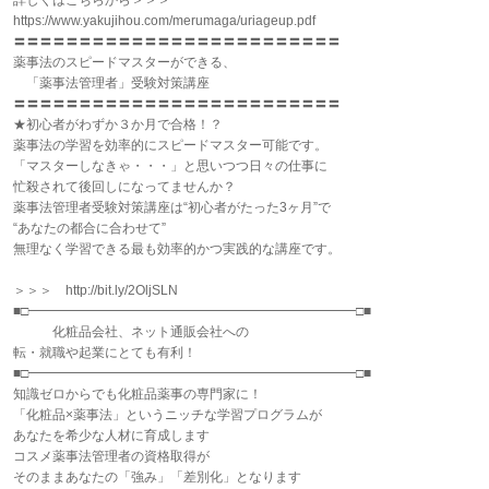
詳しくはこちらから＞＞＞
https://www.yakujihou.com/merumaga/uriageup.pdf
〓〓〓〓〓〓〓〓〓〓〓〓〓〓〓〓〓〓〓〓〓〓〓〓〓
薬事法のスピードマスターができる、
「薬事法管理者」受験対策講座
〓〓〓〓〓〓〓〓〓〓〓〓〓〓〓〓〓〓〓〓〓〓〓〓〓
★初心者がわずか３か月で合格！？
薬事法の学習を効率的にスピードマスター可能です。
「マスターしなきゃ・・・」と思いつつ日々の仕事に
忙殺されて後回しになってませんか？
薬事法管理者受験対策講座は“初心者がたった3ヶ月”で
“あなたの都合に合わせて”
無理なく学習できる最も効率的かつ実践的な講座です。
＞＞＞ http://bit.ly/2OljSLN
■□━━━━━━━━━━━━━━━━━━━━━━━━━□■
化粧品会社、ネット通販会社への
転・就職や起業にとても有利！
■□━━━━━━━━━━━━━━━━━━━━━━━━━□■
知識ゼロからでも化粧品薬事の専門家に！
「化粧品×薬事法」というニッチな学習プログラムが
あなたを希少な人材に育成します
コスメ薬事法管理者の資格取得が
そのままあなたの「強み」「差別化」となります