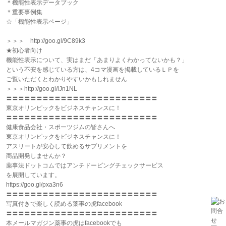
＊機能性表示データブック
＊重要事例集
☆「機能性表示ページ」
＞＞＞ http://goo.gl/9C89k3
★初心者向け
機能性表示について、実はまだ「あまりよくわかってないかも？」
という不安を感じている方は、4コマ漫画を掲載しているＬＰを
ご覧いただくとわかりやすいかもしれません
＞＞＞http://goo.gl/lJn1NL
〓〓〓〓〓〓〓〓〓〓〓〓〓〓〓〓〓〓〓〓〓〓〓〓〓
東京オリンピックをビジネスチャンスに！
〓〓〓〓〓〓〓〓〓〓〓〓〓〓〓〓〓〓〓〓〓〓〓〓〓
健康食品会社・スポーツジムの皆さんへ
東京オリンピックをビジネスチャンスに！
アスリートが安心して飲めるサプリメントを
商品開発しませんか？
薬事法ドットコムではアンチドーピングチェックサービス
を展開しています。
https://goo.gl/pxa3n6
〓〓〓〓〓〓〓〓〓〓〓〓〓〓〓〓〓〓〓〓〓〓〓〓〓
写真付きで楽しく読める薬事の虎facebook
〓〓〓〓〓〓〓〓〓〓〓〓〓〓〓〓〓〓〓〓〓〓〓〓〓
本メールマガジン薬事の虎はfacebookでも