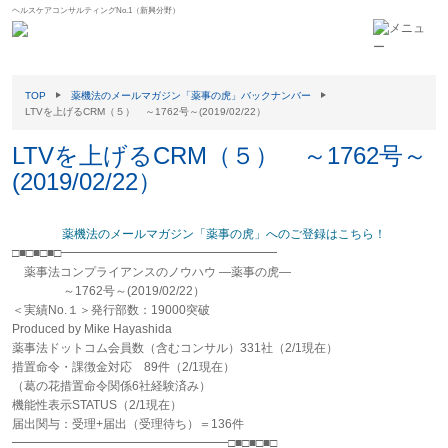
ヘルスケアコンサルティングNo.1（新興分野）
TOP
薬機法のメールマガジン「薬事の虎」バックナンバー
LTVを上げるCRM（５） ～1762号～(2019/02/22）
LTVを上げるCRM（５） ～1762号～
(2019/02/22）
薬機法のメールマガジン「薬事の虎」へのご登録はこちら！
□■□■□■□━━━━━━━━━━━━━━━━━━
薬事法コンプライアンスのノウハウ ―薬事の虎―
～1762号～(2019/02/22）
＜実績No.１＞発行部数：19000突破
Produced by Mike Hayashida
薬事法ドットコム会員数（含むコンサル）331社（2/1現在）
措置命令・課徴金対応 89件（2/1現在）
（葛の花措置命令関係6社経験済み）
機能性表示STATUS（2/1現在）
届出関与：受理+届出（受理待ち）＝136件
━━━━━━━━━━━━━━━━━━□■□■□■□