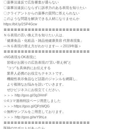
〇薬事法違反で広告審査が通らない
〇薬事法違反にならずに訴求力のある表現を知りたい
〇クライアントからの薬事の質問に答えられない
このような問題を解決できる人材になりませんか
https://bit.ly/2SP4Gcw
〓〓〓〓〓〓〓〓〓〓〓〓〓〓〓〓〓〓〓〓〓〓〓〓〓
ＮＧ表現の言い換え方を知りたい人は、
「健康食品・化粧品・雑品他健康美容 代替表現集」
―ＮＧ表現の替え方がわかります― ＜2019年版＞
〓〓〓〓〓〓〓〓〓〓〓〓〓〓〓〓〓〓〓〓〓〓〓〓〓
○NG表現をOK表現に
皆様がお困りの広告表現の“言い替え例”と
”コツ”を具体的にお伝えする
業界人必携のお役立ちテキストです。
機能性表示食品など話題のジャンルを網羅し、
より複雑なお悩みを説いていきます。
ぜひビジネスにお役立てください。
＞＞＞ http://goo.gl/3g3HmF
☆4コマ漫画特設ページ用意しました
＞＞＞https://goo.gl/QPzWQG
☆無料サンプルをご用意しております。
＞＞＞ http://goo.gl/wY9hLe
〓〓〓〓〓〓〓〓〓〓〓〓〓〓〓〓〓〓〓〓〓〓〓〓〓
医師のサポートがあったら