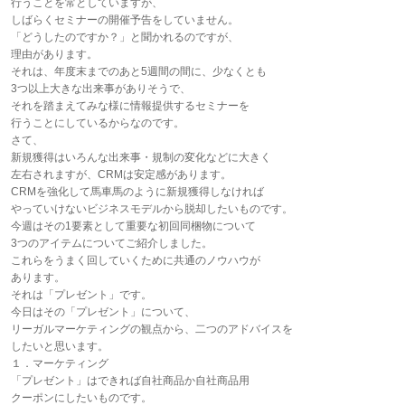
行うことを常としていますが、
しばらくセミナーの開催予告をしていません。
「どうしたのですか？」と聞かれるのですが、
理由があります。
それは、年度末までのあと5週間の間に、少なくとも
3つ以上大きな出来事がありそうで、
それを踏まえてみな様に情報提供するセミナーを
行うことにしているからなのです。
さて、
新規獲得はいろんな出来事・規制の変化などに大きく
左右されますが、CRMは安定感があります。
CRMを強化して馬車馬のように新規獲得しなければ
やっていけないビジネスモデルから脱却したいものです。
今週はその1要素として重要な初回同梱物について
3つのアイテムについてご紹介しました。
これらをうまく回していくために共通のノウハウが
あります。
それは「プレゼント」です。
今日はその「プレゼント」について、
リーガルマーケティングの観点から、二つのアドバイスを
したいと思います。
１．マーケティング
「プレゼント」はできれば自社商品か自社商品用
クーポンにしたいものです。