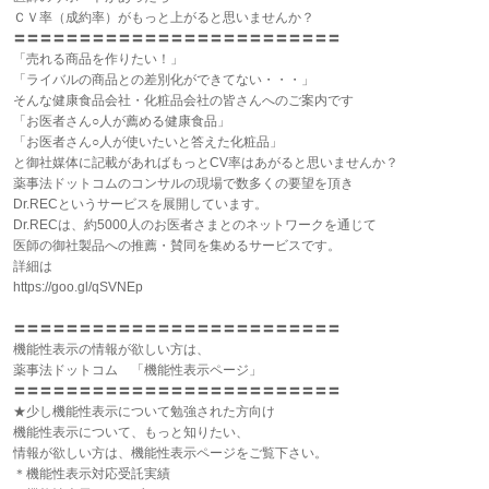
ＣＶ率（成約率）がもっと上がると思いませんか？
〓〓〓〓〓〓〓〓〓〓〓〓〓〓〓〓〓〓〓〓〓〓〓〓〓
「売れる商品を作りたい！」
「ライバルの商品との差別化ができてない・・・」
そんな健康食品会社・化粧品会社の皆さんへのご案内です
「お医者さん○人が薦める健康食品」
「お医者さん○人が使いたいと答えた化粧品」
と御社媒体に記載があればもっとCV率はあがると思いませんか？
薬事法ドットコムのコンサルの現場で数多くの要望を頂き
Dr.RECというサービスを展開しています。
Dr.RECは、約5000人のお医者さまとのネットワークを通じて
医師の御社製品への推薦・賛同を集めるサービスです。
詳細は
https://goo.gl/qSVNEp
〓〓〓〓〓〓〓〓〓〓〓〓〓〓〓〓〓〓〓〓〓〓〓〓〓
機能性表示の情報が欲しい方は、
薬事法ドットコム 「機能性表示ページ」
〓〓〓〓〓〓〓〓〓〓〓〓〓〓〓〓〓〓〓〓〓〓〓〓〓
★少し機能性表示について勉強された方向け
機能性表示について、もっと知りたい、
情報が欲しい方は、機能性表示ページをご覧下さい。
＊機能性表示対応受託実績