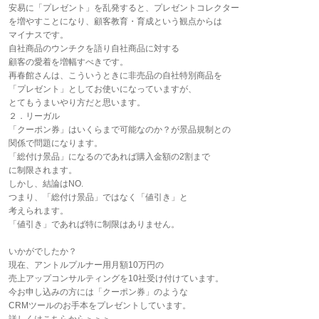
安易に「プレゼント」を乱発すると、プレゼントコレクター
を増やすことになり、顧客教育・育成という観点からは
マイナスです。
自社商品のウンチクを語り自社商品に対する
顧客の愛着を増幅すべきです。
再春館さんは、こういうときに非売品の自社特別商品を
「プレゼント」としてお使いになっていますが、
とてもうまいやり方だと思います。
２．リーガル
「クーポン券」はいくらまで可能なのか？が景品規制との
関係で問題になります。
「総付け景品」になるのであれば購入金額の2割まで
に制限されます。
しかし、結論はNO.
つまり、「総付け景品」ではなく「値引き」と
考えられます。
「値引き」であれば特に制限はありません。
いかがでしたか？
現在、アントルプルナー用月額10万円の
売上アップコンサルティングを10社受け付けています。
今お申し込みの方には「クーポン券」のような
CRMツールのお手本をプレゼントしています。