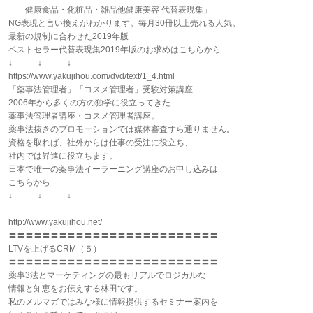
「健康食品・化粧品・雑品他健康美容 代替表現集」
NG表現と言い換えがわかります。毎月30冊以上売れる人気。
最新の規制に合わせた2019年版
ベストセラー代替表現集2019年版のお求めはこちらから
↓ ↓ ↓
https://www.yakujihou.com/dvd/text/1_4.html
「薬事法管理者」「コスメ管理者」受験対策講座
2006年から多くの方の独学に役立ってきた
薬事法管理者講座・コスメ管理者講座。
薬事法抜きのプロモーションでは媒体審査すら通りません。
資格を取れば、社外からは仕事の受注に役立ち、
社内では昇進に役立ちます。
日本で唯一の薬事法イーラーニング講座のお申し込みは
こちらから
↓ ↓ ↓
http://www.yakujihou.net/
〓〓〓〓〓〓〓〓〓〓〓〓〓〓〓〓〓〓〓〓〓〓〓〓〓
LTVを上げるCRM（５）
〓〓〓〓〓〓〓〓〓〓〓〓〓〓〓〓〓〓〓〓〓〓〓〓〓
薬事3法とマーケティングの最もリアルでロジカルな
情報と知恵をお伝えする林田です。
私のメルマガではみな様に情報提供するセミナー案内を