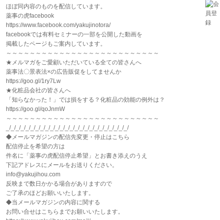
ほぼ同内容のものを配信しています。
薬事の虎facebook
https://www.facebook.com/yakujinotora/
facebookでは有料セミナーの一部を公開した動画を
掲載したページもご案内しています。
～～～～～～～～～～～～～～～～～～～～～～～～～～
★メルマガをご愛顧いただいている全ての皆さんへ
薬事法〇景表法×の広告販促をしてませんか
https://goo.gl/1ry7Lw
★化粧品会社の皆さんへ
「知らなかった！」では損をする？化粧品の効能の例外は？
https://goo.gl/qoJnmW
～～～～～～～～～～～～～～～～～～～～～～～～～～
_/_/_/_/_/_/_/_/_/_/_/_/_/_/_/_/_/_/_/_/_/_/_/_/_/
◆メールマガジンの配信先変更・停止はこちら
配信停止を希望の方は
件名に「薬事の虎配信停止希望」とお書き添えのうえ
下記アドレスにメールをお送りください。
info@yakujihou.com
反映まで数日かかる場合がありますので
ご了承のほどお願いいたします。
◆当メールマガジンの内容に関する
お問い合せはこちらまでお願いいたします。