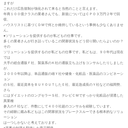
ますが
これだけ広告規制が強化されて来ると当然のことと言えます。
年商１００億クラスの業者さんでも、新規についてはＣＰＯ３万円２年で回
収、
ハウスリストに基づくＤＭで何とか維持しているという事例も少なくありませ
ん。
●ソリューションを提供するのが私どもの仕事です。
多くの業者さんが行き詰っているこの閉塞状況をどう切り開いたらよいのか？
その
ソリューションを提供するのが私どもの仕事です。私どもは、９０年代は現在
では
大手の総合通販Ｆ社、製薬系のＫ社の通販立ち上げをコンサルしたりしました
が、
２０００年以降は、単品通販の雄Ｙ社や健食・化粧品・医薬品のコンビネーシ
ョン
のＳ社、最近資本をＢＵＹＯＵＴしたＥ社、最近急成長のＹ社などの福岡勢、
さら
にはダイエットのロングセラーＳ社、テレビＣＭですっかり化粧品が浸透した
異業種
参入のＦ社など、件数にして４００社超のコンサルを経験しています。
その経験に鑑み私どもはこの閉塞状況をブレークスルーできる根本的なソリュ
ーション
は一つしかないと考えております。