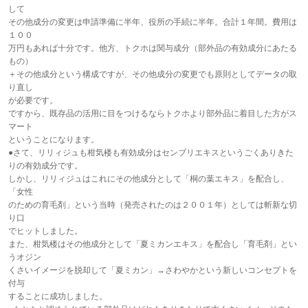
して
その他成分の変更は申請準備に半年、役所の手続に半年。合計１年間。費用は
１００
万円もあれば十分です。他方、トクホは関与成分（部外品の有効成分にあたる
もの）
＋その他成分という構成ですが、その他成分の変更でも原則としてデータの取
り直し
が必要です。
ですから、既存品の活用に目をつけるならトクホより部外品に着目した方がス
マート
ということになります。
●さて、リリィジュも柑気楼も有効成分はセンブリエキスというごくありきた
りの有効成分です。
しかし、リリィジュはこれにその他成分として「桐の葉エキス」を配合し、
「女性
のための育毛剤」という当時（発売されたのは２００１年）としては斬新な切
り口
でヒットしました。
また、柑気楼はその他成分として「夏ミカンエキス」を配合し「育毛剤」とい
うオジン
くさいイメージを脱却して「夏ミカン」→さわやかという新しいコンセプトを
付与
することに成功しました。