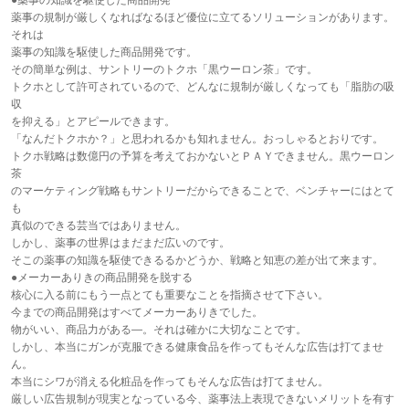
●薬事の知識を駆使した商品開発
薬事の規制が厳しくなればなるほど優位に立てるソリューションがあります。
それは
薬事の知識を駆使した商品開発です。
その簡単な例は、サントリーのトクホ「黒ウーロン茶」です。
トクホとして許可されているので、どんなに規制が厳しくなっても「脂肪の吸
収
を抑える」とアピールできます。
「なんだトクホか？」と思われるかも知れません。おっしゃるとおりです。
トクホ戦略は数億円の予算を考えておかないとＰＡＹできません。黒ウーロン
茶
のマーケティング戦略もサントリーだからできることで、ベンチャーにはとて
も
真似のできる芸当ではありません。
しかし、薬事の世界はまだまだ広いのです。
そこの薬事の知識を駆使できるるかどうか、戦略と知恵の差が出て来ます。
●メーカーありきの商品開発を脱する
核心に入る前にもう一点とても重要なことを指摘させて下さい。
今までの商品開発はすべてメーカーありきでした。
物がいい、商品力がある―。それは確かに大切なことです。
しかし、本当にガンが克服できる健康食品を作ってもそんな広告は打てませ
ん。
本当にシワが消える化粧品を作ってもそんな広告は打てません。
厳しい広告規制が現実となっている今、薬事法上表現できないメリットを有す