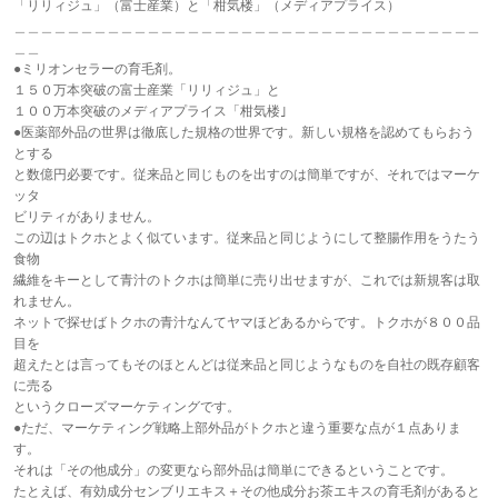
「リリィジュ」（富士産業）と「柑気楼」（メディアプライス）
＿＿＿＿＿＿＿＿＿＿＿＿＿＿＿＿＿＿＿＿＿＿＿＿＿＿＿＿＿＿＿＿＿＿＿
＿＿
●ミリオンセラーの育毛剤。
１５０万本突破の富士産業「リリィジュ」と
１００万本突破のメディアプライス「柑気楼｣
●医薬部外品の世界は徹底した規格の世界です。新しい規格を認めてもらおう
とする
と数億円必要です。従来品と同じものを出すのは簡単ですが、それではマーケ
ッタ
ビリティがありません。
この辺はトクホとよく似ています。従来品と同じようにして整腸作用をうたう
食物
繊維をキーとして青汁のトクホは簡単に売り出せますが、これでは新規客は取
れません。
ネットで探せばトクホの青汁なんてヤマほどあるからです。トクホが８００品
目を
超えたとは言ってもそのほとんどは従来品と同じようなものを自社の既存顧客
に売る
というクローズマーケティングです。
●ただ、マーケティング戦略上部外品がトクホと違う重要な点が１点ありま
す。
それは「その他成分」の変更なら部外品は簡単にできるということです。
たとえば、有効成分センブリエキス＋その他成分お茶エキスの育毛剤があると