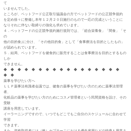
て
いませんでした。
ところが、ペットフード公正取引協議会の方でペットフードの公正競争規約
を定め徐々に整備し本年１２月２０日施行のもので一応の完成ということに
なりそれに伴ない取締りの強化も求めています。
４．ペットフードの公正競争規約施行規則では、「総合栄養食」「間食」「そ
の
他の目的食｣に分け、「その他目的食」として「食事療法を目的としたもの」
が認められています。
５．結局、ペットフードを健食的に販売することは食事療法を目的とするもの
しか
できません。
◆ ◆ ◆ ◆ ◆ ◆ ◆ ◆ ◆ ◆ ◆ ◆ ◆ ◆ ◆ ◆ ◆
◆ ◆
薬事を学びたい方へ
ＬＬＰ薬事法有識者会議では、健食の薬事を学びたい方のために薬事法管理
者、
化粧品の薬事を学びたい方のためにコスメ管理者という民間資格を設け、その
受験
講座を用意しています。
イーラーニングですので、いつでもどこでもご自分のスケジュールに合わせて
学習
できます。
また、資格取得者には（株）セプテーニにおける優先雇用などの特典も用意さ