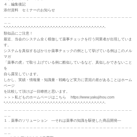
４．編集後記
添付資料 セミナーのお知らせ
＿＿＿＿＿＿＿＿＿＿＿＿＿＿＿＿＿＿＿＿＿＿＿＿＿＿＿＿＿＿＿＿＿＿＿
＿＿
*-*-*-*-*-*-*-*-*-*-*-*-*-*-*-*-*-*-*-*-*-*-*-*-*-*-*-*-*-*-*-*-*-*-*-*-*-
類似品にご注意！
最近、当会のシステム全く模倣して薬事チェックを行う同業者が出現していま
す。
システムを真似するばかりか薬事チェックの例として挙げている例はこのメル
マガ
「薬事の虎」で取り上げている例に酷似しているなど、真似しかできないこと
を
自ら露呈しています。
しかし、実績・情報量・知識量・戦略など実力に雲泥の差があることはホーム
ページ
を比較して頂けば一目瞭然と思います。
＞＞＞私どものホームページはこちら https://www.yakujihou.com
*-*-*-*-*-*-*-*-*-*-*-*-*-*-*-*-*-*-*-*-*-*-*-*-*-*-*-*-*-*-*-*-*-*-*-*-*-
＿＿＿＿＿＿＿＿＿＿＿＿＿＿＿＿＿＿＿＿＿＿＿＿＿＿＿＿＿＿＿＿＿＿＿
＿＿
１．薬事のソリューション ―それは薬事の知識を駆使した商品開発―
＿＿＿＿＿＿＿＿＿＿＿＿＿＿＿＿＿＿＿＿＿＿＿＿＿＿＿＿＿＿＿＿＿＿＿
＿＿