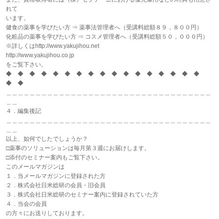
れて
います。
健食の薬事を学びたい方 ⇒ 薬事法管理者へ（受講料総額８９，８００円）
化粧品の薬事を学びたい方 ⇒ コスメ管理者へ（受講料総額５０，０００円）
※詳しくはhttp://www.yakujihou.net
http://www.yakujihou.co.jp
をご覧下さい。
◆ ◆ ◆ ◆ ◆ ◆ ◆ ◆ ◆ ◆ ◆ ◆ ◆ ◆ ◆ ◆ ◆
◆ ◆
＿＿＿＿＿＿＿＿＿＿＿＿＿＿＿＿＿＿＿＿＿＿＿＿＿＿＿＿＿＿＿＿＿＿＿
＿＿
４．編集後記
＿＿＿＿＿＿＿＿＿＿＿＿＿＿＿＿＿＿＿＿＿＿＿＿＿＿＿＿＿＿＿＿＿＿＿
＿＿
以上、如何でしたでしょうか？
□薬事のソリューションは毎月第３週にお届けします。
□添付のセミナー案内もご覧下さい。
このメールマガジンは
１．当メールマガジンに登録された方
２．株式会社日米総研の会員・旧会員
３．株式会社日米総研のセミナー案内に登録されていた方
４．当会の会員
の方々にお送りしております。