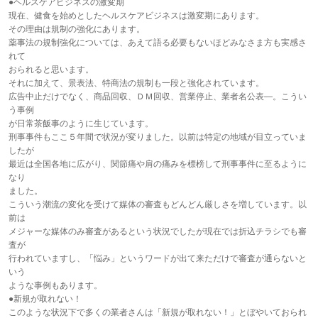
●ヘルスケアビジネスの激変期
現在、健食を始めとしたヘルスケアビジネスは激変期にあります。
その理由は規制の強化にあります。
薬事法の規制強化については、あえて語る必要もないほどみなさま方も実感さ
れて
おられると思います。
それに加えて、景表法、特商法の規制も一段と強化されています。
広告中止だけでなく、商品回収、ＤＭ回収、営業停止、業者名公表―。こうい
う事例
が日常茶飯事のように生じています。
刑事事件もここ５年間で状況が変りました。以前は特定の地域が目立っていま
したが
最近は全国各地に広がり、関節痛や肩の痛みを標榜して刑事事件に至るように
なり
ました。
こういう潮流の変化を受けて媒体の審査もどんどん厳しさを増しています。以
前は
メジャーな媒体のみ審査があるという状況でしたが現在では折込チラシでも審
査が
行われていますし、「悩み」というワードが出て来ただけで審査が通らないと
いう
ような事例もあります。
●新規が取れない！
このような状況下で多くの業者さんは「新規が取れない！」とぼやいておられ