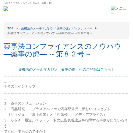
ヘルスケアコンサルティングNo.1（新興分野）
TOP
薬機法のメールマガジン「薬事の虎」バックナンバー
薬事法コンプライアンスのノウハウ ―薬事の虎― ～第８２号～
薬事法コンプライアンスのノウハウ
―薬事の虎― ～第８２号～
薬機法のメールマガジン「薬事の虎」へのご登録はこちら！
＿＿＿＿＿＿＿＿＿＿＿＿＿＿＿＿＿＿＿＿＿＿＿＿＿＿＿＿＿＿＿＿＿＿＿
＿
今号のラインナップ
＿＿＿＿＿＿＿＿＿＿＿＿＿＿＿＿＿＿＿＿＿＿＿＿＿＿＿＿＿＿＿＿＿＿＿
＿
１．薬事のソリューション
２．商品研究――プラスアルファで既存部外品に新しいコンセプト
「リリィジュ」（富士産業）と「柑気楼」（メディアプライス）
３．Ｑ＆Ａ 最近、ペットフードの広告表現違反を指導する事例が出ているそ
う
ですが、本当なのですか？