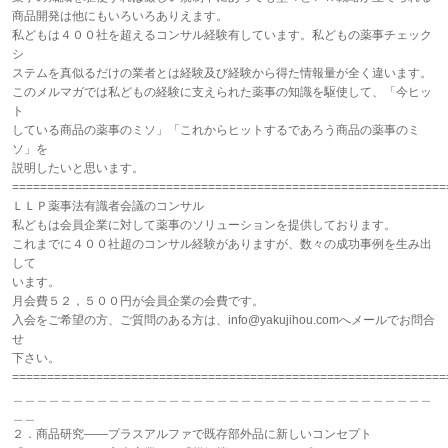
商品開発は他にもいろいろありえます。
私どもは４００社を超えるコンサル経験有しています。私どもの薬事チェック
シ
ステムを真似るだけの業者とは経験及び経験から得た情報量が全く違います。
このメルマガでは私どもの経験に支えられた薬事の知識を駆使して、「今ヒッ
ト
している商品の薬事のミソ」「これからヒットするであろう商品の薬事のミ
ソ」を
説明したいと思います。
==============================================================
ＬＬＰ薬事法有識者会議のコンサル
私どもは会員企業に対して薬事のソリューションを提供しております。
これまでに４００社超のコンサル経験がありますが、数々の成功事例を生み出
して
います。
月会費５２，５００円が会員企業の会費です。
入会をご希望の方、ご質問のある方は、info@yakujihou.comへメールでお問合
せ
下さい。
==============================================================
＿＿＿＿＿＿＿＿＿＿＿＿＿＿＿＿＿＿＿＿＿＿＿＿＿＿＿＿＿＿＿＿＿＿＿
＿＿
２．商品研究――プラスアルファで既存部外品に新しいコンセプト