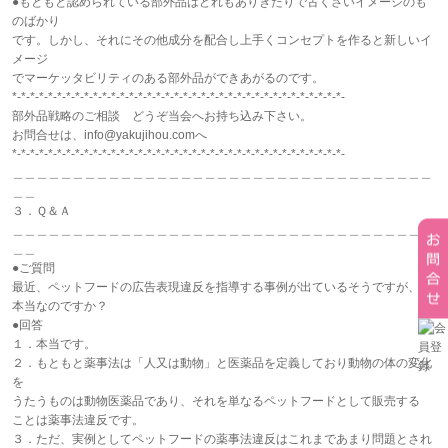
●もともと認められている部外品はどれもありきたりで古くさいイメージのも
のばかり
です。しかし、それにその他成分を配合し上手くコンセプトを作ると新しいイ
メージ
でマーケッタビリティのある部外品ができあがるのです。
*-*-*-*-*-*-*-*-*-*-*-*-*-*-*-*-*-*-*-*-*-*-*-*-*-*-*-*-*-*-*-*-*-*-*-*-*-
部外品戦略のご相談 どうぞ当会へお持ち込み下さい。
お問合せは、info@yakujihou.comへ
*-*-*-*-*-*-*-*-*-*-*-*-*-*-*-*-*-*-*-*-*-*-*-*-*-*-*-*-*-*-*-*-*-*-*-*-*-
＿＿＿＿＿＿＿＿＿＿＿＿＿＿＿＿＿＿＿＿＿＿＿＿＿＿＿＿＿＿＿＿＿＿＿
＿＿
３．Ｑ＆Ａ
＿＿＿＿＿＿＿＿＿＿＿＿＿＿＿＿＿＿＿＿＿＿＿＿＿＿＿＿＿＿＿＿＿＿＿
＿＿
●ご質問
最近、ペットフードの広告表現違反を指導する事例が出ているそうですが、
本当なのですか？
●回答
１．本当です。
２．もともと薬事法は「人又は動物」と医薬品を定義しており動物の体の変化
を
うたうものは動物医薬品であり、それを単なるペットフードとして販売する
ことは薬事法違反です。
３．ただ、実例としてペットフードの薬事法違反はこれまであまり問題とされ