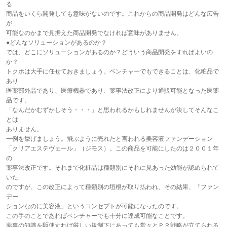
る
商品をいくら開発しても意味がないのです。これからの商品開発はどんな広告
が
可能なのかまで見据えた商品開発でなければ意味がありません。
●どんなソリューションがあるのか？
では、どこにソリューションがあるのか？どういう商品開発をすればよいの
か？
トクホは大手に任せておきましょう。ベンチャーでもできることは、化粧品で
あり
医薬部外品であり、医療機器であり、薬事法改正により通販可能となった医薬
品です。
「なんだかむずかしそう・・・」と思われるかもしれませんが決してそんなこ
とは
ありません。
一例を挙げましょう。飛ぶように売れたと言われる美容液ファンデーション
「クリアエステヴェール」（ジモス）。この商品を可能にしたのは２００１年
の
薬事法改正です。それまで化粧品は種類別にそれに見あった効能が認められて
いた
のですが、この改正によって種類別の垣根が取り払われ、その結果、「ファン
デー
ションなのに美容液」というコンセプトが可能になったのです。
この手のことであればベンチャーでも十分に達成可能なことです。
薬事の知識を駆使すれば厳しい規制下にあっても堂々とＰＲ戦略が立てられる