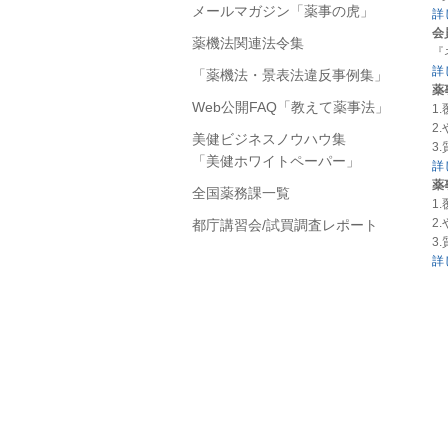
メールマガジン「薬事の虎」
詳
会
薬機法関連法令集
『
詳
「薬機法・景表法違反事例集」
薬
Web公開FAQ「教えて薬事法」
1
2
美健ビジネスノウハウ集
3
「美健ホワイトペーパー」
詳
薬
全国薬務課一覧
1
2
都庁講習会/試買調査レポート
3
詳