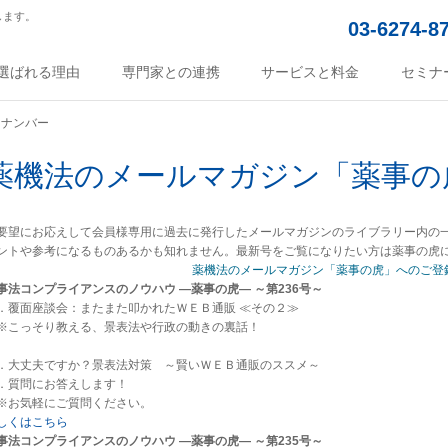
します。
03-6274-8
選ばれる理由
専門家との連携
サービスと料金
セミナ
クナンバー
薬機法のメールマガジン「薬事の
要望にお応えして会員様専用に過去に発行したメールマガジンのライブラリー内の
ントや参考になるものあるかも知れません。最新号をご覧になりたい方は薬事の虎
薬機法のメールマガジン「薬事の虎」へのご登
事法コンプライアンスのノウハウ ―薬事の虎― ～第236号～
．覆面座談会：またまた叩かれたＷＥＢ通販 ≪その２≫
こっそり教える、景表法や行政の動きの裏話！
．大丈夫ですか？景表法対策 ～賢いＷＥＢ通販のススメ～
．質問にお答えします！
お気軽にご質問ください。
しくはこちら
事法コンプライアンスのノウハウ ―薬事の虎― ～第235号～