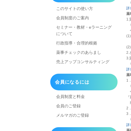
※
詳
このサイトの使い方
薬
会員制度のご案内
1
※
セミナー・教材・eラーニング
今
について
(
広
行政指導・合理的根拠
(
薬事チェックのあらまし
2
3
売上アップコンサルティング
※
詳
薬
1
会員になるには
※
今
会員制度と料金
『
商
会員のご登録
2
3
メルマガのご登録
※
詳
薬