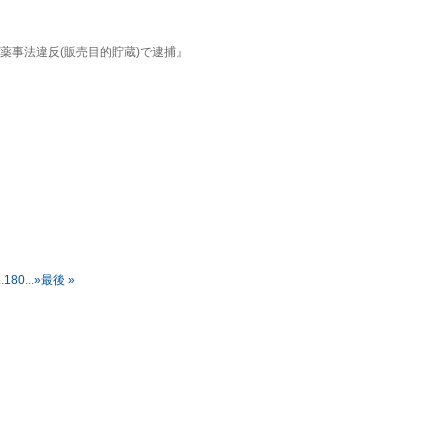
薬事法違反(販売目的貯蔵)で逮捕』
..
180
...
»
最後 »