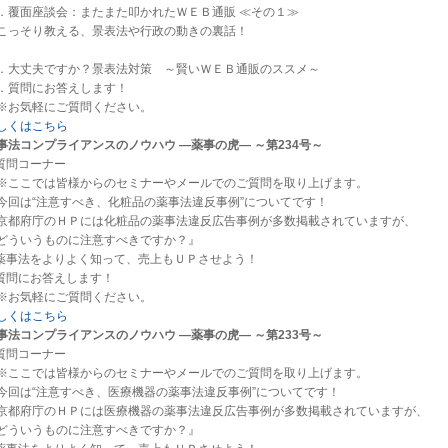
．覆面座談会：またまた叩かれたＷＥＢ通販 ≪その１≫
こっそり教える、景表法や行政の動きの裏話！
．大丈夫ですか？景表法対策 ～賢いＷＥＢ通販のススメ～
．質問にお答えします！
お気軽にご質問ください。
しくはこちら
事法コンプライアンスのノウハウ ―薬事の虎― ～第234号～
.質問コーナー
ここでは皆様からのセミナーやメールでのご質問を取り上げます。
回は“注意すべき、化粧品の薬事法違反事例”についてです！
京都府庁のＨＰには化粧品の薬事法違反広告事例が多数掲載されていますが、
ういうものに注意すべきですか？』
.薬事法をよりよく知って、売上もＵＰさせよう！
.質問にお答えします！
お気軽にご質問ください。
しくはこちら
事法コンプライアンスのノウハウ ―薬事の虎― ～第233号～
.質問コーナー
ここでは皆様からのセミナーやメールでのご質問を取り上げます。
回は“注意すべき、医療機器の薬事法違反事例”についてです！
京都府庁のＨＰには医療機器の薬事法違反広告事例が多数掲載されていますが、
ういうものに注意すべきですか？』