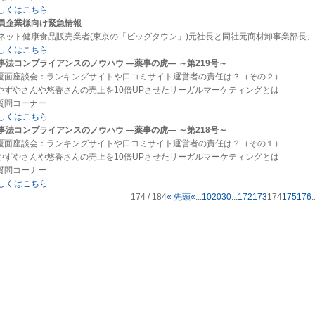
しくはこちら
員企業様向け緊急情報
ネット健康食品販売業者(東京の「ビッグタウン」)元社長と同社元商材卸事業部長、
しくはこちら
事法コンプライアンスのノウハウ ―薬事の虎― ～第219号～
.覆面座談会：ランキングサイトや口コミサイト運営者の責任は？（その２）
.やずやさんや悠香さんの売上を10倍UPさせたリーガルマーケティングとは
.質問コーナー
しくはこちら
事法コンプライアンスのノウハウ ―薬事の虎― ～第218号～
.覆面座談会：ランキングサイトや口コミサイト運営者の責任は？（その１）
.やずやさんや悠香さんの売上を10倍UPさせたリーガルマーケティングとは
.質問コーナー
しくはこちら
174 / 184
« 先頭
«
...
10
20
30
...
172
173
174
175
176
.