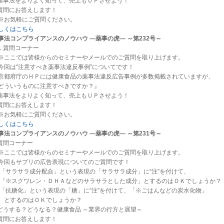
.薬事法をよりよく知って、売上もＵＰさせよう！
.質問にお答えします！
お気軽にご質問ください。
しくはこちら
事法コンプライアンスのノウハウ ―薬事の虎― ～第232号～
.質問コーナー
ここでは皆様からのセミナーやメールでのご質問を取り上げます。
回は“注意すべき薬事法違反事例”についてです！
京都府庁のＨＰには健康食品の薬事法違反広告事例が多数掲載されていますが、
ういうものに注意すべきですか？』
.薬事法をよりよく知って、売上もＵＰさせよう！
.質問にお答えします！
お気軽にご質問ください。
しくはこちら
事法コンプライアンスのノウハウ ―薬事の虎― ～第231号～
.質問コーナー
ここでは皆様からのセミナーやメールでのご質問を取り上げます。
回もサプリの広告表現についてのご質問です！
1)「サラサラ成分配合」という表現の「サラサラ成分」に“注”を付けて、
※スクワレン・ＤＨＡなどのサラサラとした成分」とするのはＯＫでしょうか？
2)「抗糖化」という表現の「糖」に“注”を付けて、「※ごはんなどの炭水化物」
するのはＯＫでしょうか？
.どうする？どうなる？健康食品 ～業界の行方と展望～
.質問にお答えします！