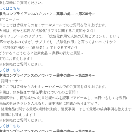
お気軽にご質問ください。
しくはこちら
事法コンプライアンスのノウハウ ―薬事の虎― ～第230号～
.質問コーナー
ここでは皆様からのセミナーやメールでのご質問を取り上げます。
回は、何かと話題の“抗酸化”サプリに関するご質問を２点！
1)ポリフェノールのサプリで、「抗酸化作用で人気の天然ビタミンＥ」という
告があるのですが、サプリでも「抗酸化作用」と言ってよいのですか？
2)『抗酸化作用の○○（商品名）』でもＯＫですか？
.どうする？どうなる？健康食品 ～業界の行方と展望～
.質問にお答えします！
お気軽にご質問ください。
しくはこちら
事法コンプライアンスのノウハウ ―薬事の虎― ～第229号～
．質問コーナー
ここでは皆様からのセミナーやメールでのご質問を取り上げます。
回は、頭を悩ます“販促手法”についてのご質問！
新聞広告に、商品成分の効果効能のみを記事でアピールし、当日中もしくは翌日に
品の折込チラシを入れると、薬事法的に問題がありますか？』
．健康食品に関する最近の規制の動向、違反事例、そして最近の成功事例を教えます
．質問にお答えします！
お気軽にご質問ください。
しくはこちら
事法コンプライアンスのノウハウ ―薬事の虎― ～第228号～