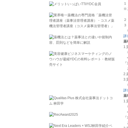
１
※
２
３
※
詳
薬
1
※
今
『
ど
2
3
※
詳
薬
1
※
今
『
ど