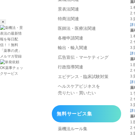
薬
1
景表法関連
2
特商法関連
3
×
詳
医師法・医療法関連
薬
1
各種申請関連
2
輸出・輸入関連
3
詳
広告宣伝・マーケティング
薬
1
行政指導関連
2
3
エビデンス・臨床試験対策
詳
ヘルスケアビジネスを
薬
売りたい・買いたい
1
2
3
詳
無料サービス集
薬
1
2
薬機法ルール集
3