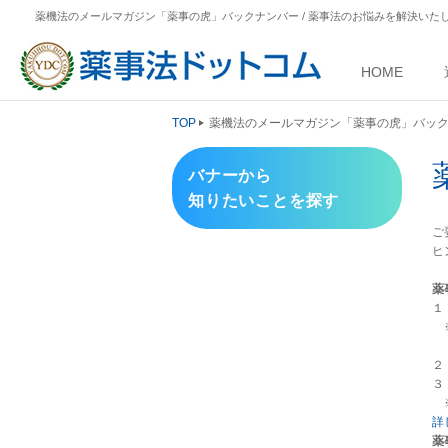
薬機法のメールマガジン「薬事の虎」バックナンバー / 薬事法のお悩みを解決いた
HOME
TOP
薬機法のメールマガジン「薬事の虎」バッ
バナーから
知りたいことを探す
ご
ヒ
薬
１
※
２
３
※
詳
薬