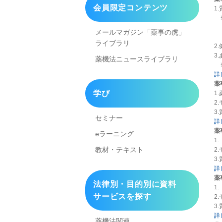
会員限定コンテンツ
1
※
「
メールマガジン「薬事の虎」
ま
ライブラリ
2
3
薬機法ニュースライブラリ
※
詳
薬
学び
1
2
3
セミナー
詳
薬
eラーニング
1
教材・テキスト
2
3
詳
薬
法律別・目的別に資料
1
サービスを探す
2
3
詳
薬機法関連