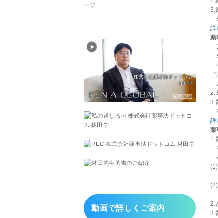
2
3
※
詳
薬
1
※
今
『
ど
2
3
※
詳
薬
1
※
今
(
「
(
と
2
動画で詳しくご案内
3