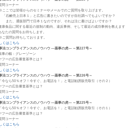
.質問コーナー
ここでは皆様からのセミナーやメールでのご質問を取り上げます。
石鹸売上日本１」と広告に書きたいのですが自社調べでもよいですか？
た、通販部門で日本１なのですが、それは注に書けばよいですか？
.健康食品に関する最近の規制の動向、違反事例、そして最近の成功事例を教えます
.あなたの質問をお待ちします。
ご質問お待ちしております。
しくはこちら
事法コンプライアンスのノウハウ ―薬事の虎― ～第227号～
.薬事の幅：グレーゾーン
.ヤフーの広告審査基準とは？
.質問コーナー
しくはこちら
事法コンプライアンスのノウハウ ―薬事の虎― ～第226号～
.「今なら50％オフ！今すぐ、お電話を！」と電話勧誘販売取引（その２）
.ヤフーの広告審査基準とは？
.質問コーナー
しくはこちら
事法コンプライアンスのノウハウ ―薬事の虎― ～第225号～
.「今なら50％オフ！今すぐ、お電話を！」と電話勧誘販売取引（その１）
.ヤフーの広告審査基準とは？
.質問コーナー
しくはこちら