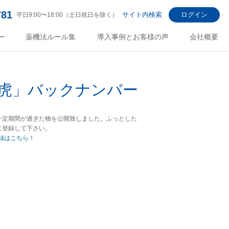
781
サイト内検索
ログイン
平日9:00〜18:00（土日祝日を除く）
ー
薬機法ルール集
導入事例とお客様の声
会社概要
虎」バックナンバー
一定期間が過ぎた物を公開致しました。ふっとした
に登録して下さい。
録はこちら！