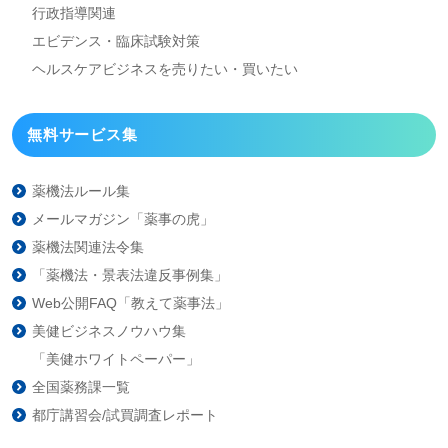
行政指導関連
エビデンス・臨床試験対策
ヘルスケアビジネスを
売りたい・買いたい
無料サービス集
薬機法ルール集
メールマガジン「薬事の虎」
薬機法関連法令集
「薬機法・景表法違反事例集」
Web公開FAQ「教えて薬事法」
美健ビジネスノウハウ集
「美健ホワイトペーパー」
全国薬務課一覧
都庁講習会/試買調査レポート