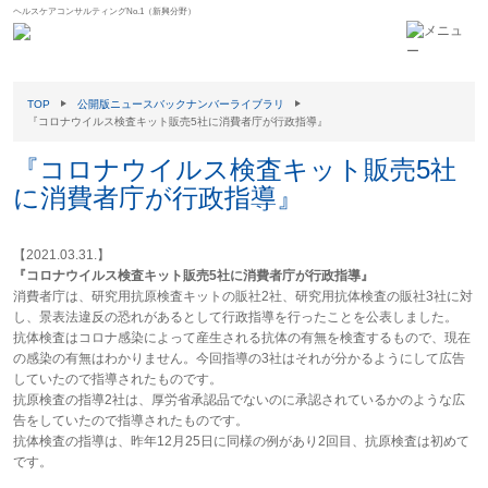
ヘルスケアコンサルティングNo.1（新興分野）
TOP
公開版ニュースバックナンバーライブラリ
『コロナウイルス検査キット販売5社に消費者庁が行政指導』
『コロナウイルス検査キット販売5社
に消費者庁が行政指導』
【2021.03.31.】
『コロナウイルス検査キット販売5社に消費者庁が行政指導』
消費者庁は、研究用抗原検査キットの販社2社、研究用抗体検査の販社3社に対
し、景表法違反の恐れがあるとして行政指導を行ったことを公表しました。
抗体検査はコロナ感染によって産生される抗体の有無を検査するもので、現在
の感染の有無はわかりません。今回指導の3社はそれが分かるようにして広告
していたので指導されたものです。
抗原検査の指導2社は、厚労省承認品でないのに承認されているかのような広
告をしていたので指導されたものです。
抗体検査の指導は、昨年12月25日に同様の例があり2回目、抗原検査は初めて
です。