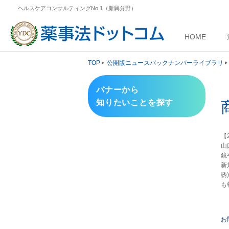
ヘルスケアコンサルティングNo.1（新興分野）
HOME
TOP
公開版ニュースバックナンバーライブラリ
バナーから
知りたいことを探す
【2
山
鏡
新
誘
も
お