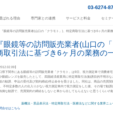
03-6274-8
選ばれる理由
専門家との連携
サービスと料金
セミナ
『眼鏡等の訪問販売業者(山口の「クラモト」)、特定商取引法に基づき6ヶ月の業
『眼鏡等の訪問販売業者(山口の「
商取引法に基づき6ヶ月の業務の
012.02.09】
口県下関市にある眼鏡等の訪問販売業者「クラモト」は9日、視力測定車で消費者
や眼鏡レンズを販売したとして、四国経済産業局に特定商取引法(勧誘目的不明示など
規の勧誘、申込の受付及び契約締結)停止命令を受けました。同社は、商品の売買契
)、不特定多数の人の出入りがない視力測定車内で視力測定をした後、その場で勧誘
執拗な勧誘で、売買契約の締結をしないと車から出してもらえないと思うくらいの勧
薬機法・景品表示法・特定商取引法・医療法などに関する業界ニュ
問合せはこちら