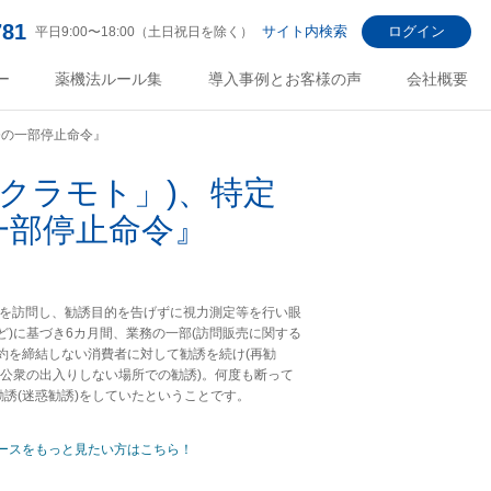
781
サイト内検索
ログイン
平日9:00〜18:00（土日祝日を除く）
ー
薬機法ルール集
導入事例とお客様の声
会社概要
務の一部停止命令』
クラモト」)、特定
一部停止命令』
宅を訪問し、勧誘目的を告げずに視力測定等を行い眼
)に基づき6カ月間、業務の一部(訪問販売に関する
約を締結しない消費者に対して勧誘を続け(再勧
(公衆の出入りしない場所での勧誘)。何度も断って
誘(迷惑勧誘)をしていたということです。
ースをもっと見たい方はこちら！