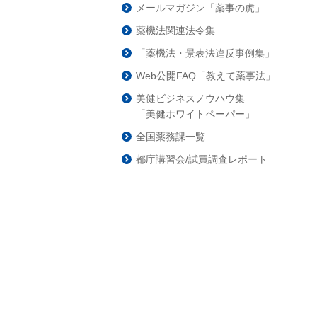
メールマガジン「薬事の虎」
薬機法関連法令集
「薬機法・景表法違反事例集」
Web公開FAQ「教えて薬事法」
美健ビジネスノウハウ集
「美健ホワイトペーパー」
全国薬務課一覧
都庁講習会/試買調査レポート