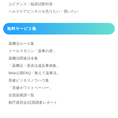
エビデンス・臨床試験対策
ヘルスケアビジネスを
売りたい・買いたい
無料サービス集
薬機法ルール集
メールマガジン「薬事の虎」
薬機法関連法令集
「薬機法・景表法違反事例集」
Web公開FAQ「教えて薬事法」
美健ビジネスノウハウ集
「美健ホワイトペーパー」
全国薬務課一覧
都庁講習会/試買調査レポート