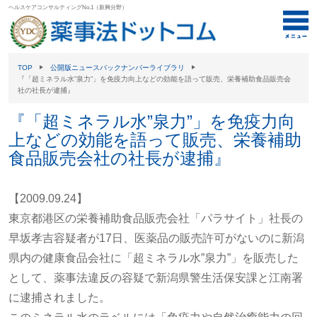
ヘルスケアコンサルティングNo.1（新興分野）
TOP
公開版ニュースバックナンバーライブラリ
『「超ミネラル水”泉力”」を免疫力向上などの効能を語って販売、栄養補助食品販売会
社の社長が逮捕』
『「超ミネラル水”泉力”」を免疫力向
上などの効能を語って販売、栄養補助
食品販売会社の社長が逮捕』
【2009.09.24】
東京都港区の栄養補助食品販売会社「パラサイト」社長の
早坂孝吉容疑者が17日、医薬品の販売許可がないのに新潟
県内の健康食品会社に「超ミネラル水”泉力”」を販売した
として、薬事法違反の容疑で新潟県警生活保安課と江南署
に逮捕されました。