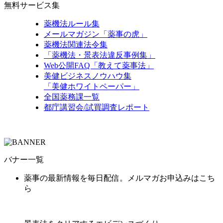
無料サービス集
薬機法ルール集
メールマガジン「薬事の虎」
薬機法関連法令集
「薬機法・景表法違反事例集」
Web公開FAQ「教えて薬事法」
美健ビジネスノウハウ集
「美健ホワイトペーパー」
全国薬務課一覧
都庁講習会/試買調査レポート
バナー一覧
薬事の最新情報を毎日配信。メルマガお申込みはこち
ら