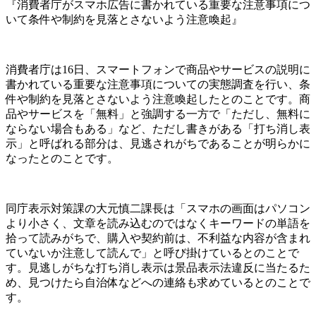
『消費者庁がスマホ広告に書かれている重要な注意事項につ
いて条件や制約を見落とさないよう注意喚起』
消費者庁は16日、スマートフォンで商品やサービスの説明に
書かれている重要な注意事項についての実態調査を行い、条
件や制約を見落とさないよう注意喚起したとのことです。商
品やサービスを「無料」と強調する一方で「ただし、無料に
ならない場合もある」など、ただし書きがある「打ち消し表
示」と呼ばれる部分は、見逃されがちであることが明らかに
なったとのことです。
同庁表示対策課の大元慎二課長は「スマホの画面はパソコン
より小さく、文章を読み込むのではなくキーワードの単語を
拾って読みがちで、購入や契約前は、不利益な内容が含まれ
ていないか注意して読んで」と呼び掛けているとのことで
す。見逃しがちな打ち消し表示は景品表示法違反に当たるた
め、見つけたら自治体などへの連絡も求めているとのことで
す。