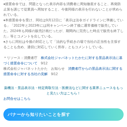
♦措置命令では、問題となった表示内容を消費者に周知徹底すること、再発防
止策を講じて従業員へ周知すること、今後同様の表示を行わないことが求めら
れている。
♦本措置命令を受け、同社は9月12日に「表示は法令ガイドラインに準拠してい
る」「2022年と2023年には同キャンペーン終了後に通常価格で販売してい
た。2024年も同様の販売計画だったが、期間内に完売した時点で販売を終了し
た」等とコメントを出している。
♦さらに同社は今後の対応として「法的な手続きの場で当社の正当性を主張す
ることも含め、適切に対応していく所存」ともコメントしている。
＊リソース：消費者庁
株式会社ジャパネットたかたに対する景品表示法に基
づく措置命令について
9/12
株式会社ジャパネットたかた お知らせ
消費者庁からの景品表示法に関する
措置命令に対する当社の見解
9/12
薬機法・景品表示法・特定商取引法・医療法などに関する業界ニュースをもっ
と見たい方はこちら！
お問合せはこちら
バナーから
知りたいことを探す