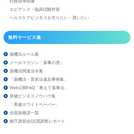
行政指導関連
エビデンス・臨床試験対策
ヘルスケアビジネスを
売りたい・買いたい
無料サービス集
薬機法ルール集
メールマガジン「薬事の虎」
薬機法関連法令集
「薬機法・景表法違反事例集」
Web公開FAQ「教えて薬事法」
美健ビジネスノウハウ集
「美健ホワイトペーパー」
全国薬務課一覧
都庁講習会/試買調査レポート