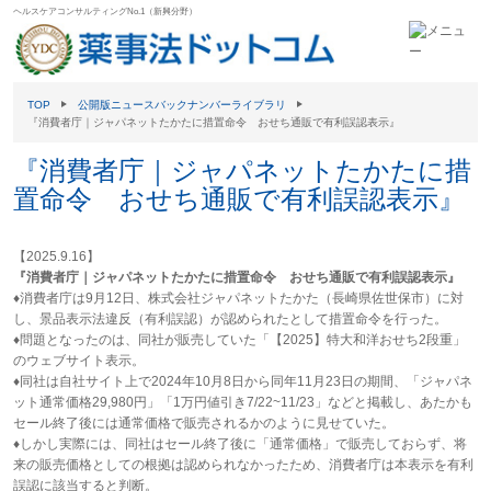
ヘルスケアコンサルティングNo.1（新興分野）
TOP
公開版ニュースバックナンバーライブラリ
『消費者庁｜ジャパネットたかたに措置命令 おせち通販で有利誤認表示』
『消費者庁｜ジャパネットたかたに措
置命令 おせち通販で有利誤認表示』
【2025.9.16】
『消費者庁｜ジャパネットたかたに措置命令 おせち通販で有利誤認表示』
♦消費者庁は9月12日、株式会社ジャパネットたかた（長崎県佐世保市）に対
し、景品表示法違反（有利誤認）が認められたとして措置命令を行った。
♦問題となったのは、同社が販売していた「【2025】特大和洋おせち2段重」
のウェブサイト表示。
♦同社は自社サイト上で2024年10月8日から同年11月23日の期間、「ジャパネ
ット通常価格29,980円」「1万円値引き7/22~11/23」などと掲載し、あたかも
セール終了後には通常価格で販売されるかのように見せていた。
♦しかし実際には、同社はセール終了後に「通常価格」で販売しておらず、将
来の販売価格としての根拠は認められなかったため、消費者庁は本表示を有利
誤認に該当すると判断。