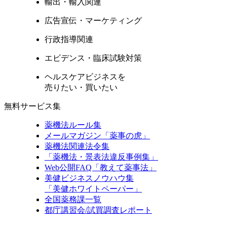
輸出・輸入関連
広告宣伝・マーケティング
行政指導関連
エビデンス・臨床試験対策
ヘルスケアビジネスを
売りたい・買いたい
無料サービス集
薬機法ルール集
メールマガジン「薬事の虎」
薬機法関連法令集
「薬機法・景表法違反事例集」
Web公開FAQ「教えて薬事法」
美健ビジネスノウハウ集
「美健ホワイトペーパー」
全国薬務課一覧
都庁講習会/試買調査レポート