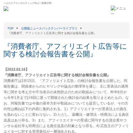
ヘルスケアコンサルティングNo.1（新興分野）
TOP
公開版ニュースバックナンバーライブラリ
『消費者庁、アフィリエイト広告等に関する検討会報告書を公開』
『消費者庁、アフィリエイト広告等に
関する検討会報告書を公開』
【2022.02.16】
『消費者庁、アフィリエイト広告等に関する検討会報告書を公開』
消費者庁は2月15日、「アフィリエイト広告」の検討会報告書を公開した。同
報告書は、関係者からのヒヤリングや論点の整理等を通じ、主に景表法の適用
等に関する考え方や不当表示の未然防止のための取組みについて、昨年6月か
ら今年1月まで計6回に渡って開催された検討会の結果を取りまとめたもの。な
お、同報告書では今後の基本方針や取組みについても提言しているが、その方
向性は概ね以下の内容に集約される。1）アフィリエイターが景表法上の責任
を負わないことに変わりない。2) ただし、薬機法・健増法・特商法による責任
追及はあり得る。3）また、アフィリエイターの育成に関与する出資企業やコ
ンサル会社等も特商法による責任追及の対象となり得る。4) 広告主のアフィリ
エイターに対する管理責任が一層強化される。