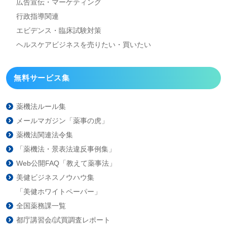
広告宣伝・マーケティング
行政指導関連
エビデンス・臨床試験対策
ヘルスケアビジネスを
売りたい・買いたい
無料サービス集
薬機法ルール集
メールマガジン「薬事の虎」
薬機法関連法令集
「薬機法・景表法違反事例集」
Web公開FAQ「教えて薬事法」
美健ビジネスノウハウ集
「美健ホワイトペーパー」
全国薬務課一覧
都庁講習会/試買調査レポート