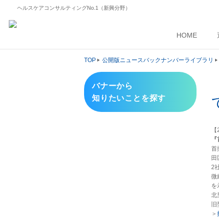
ヘルスケアコンサルティングNo.1（新興分野）
HOME
TOP
公開版ニュースバックナンバーライブラリ
バナーから
知りたいことを探す
【2
『
首
田
2
微
を
北
旧
＞