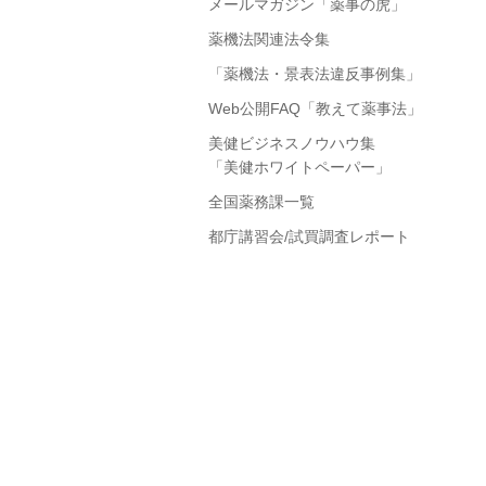
メールマガジン「薬事の虎」
薬機法関連法令集
「薬機法・景表法違反事例集」
Web公開FAQ「教えて薬事法」
美健ビジネスノウハウ集
「美健ホワイトペーパー」
全国薬務課一覧
都庁講習会/試買調査レポート