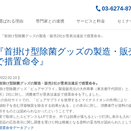
03-6274-8
選ばれる理由
専門家との連携
サービスと料金
セミナ
『首掛け型除菌グッズの製造・販売2社が景表法違反で措置命令』
『首掛け型除菌グッズの製造・販
で措置命令』
022.02.10.】
首掛け型除菌グッズの製造・販売2社が景表法違反で措置命令』
掛け型除菌グッズ「ピュアサプライ」製造販売元の大作商事（東京都千代田区）と
区）2社に対し、消費者庁が景表法違反で措置命令を下しました。
社の自社サイトでの、「ピュアサプライを使用するとマイナスイオンの作用により、顔
細粒子を含む浮遊物質を除去する効果がある」との表示に対し、消費者庁が資料の
示すものとは認められなかったということです。
里で取得したエビデンスもLPで見せ、外では効果が落ちるという打消し表示も入れて
型品の広告表示に関し調査を受けた時は根拠となる資料の妥当性が認められたとし
措置命令データブック