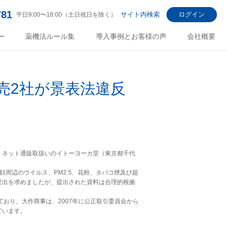
781
サイト内検索
ログイン
平日9:00〜18:00（土日祝日を除く）
ー
薬機法ルール集
導入事例とお客様の声
会社概要
売2社が景表法違反
、ネット通販取扱いのイトーヨーカ堂（東京都千代
周辺のウイルス、PM2.5、花粉、タバコ煙及び超
提出を求めましたが、提出された資料は合理的根拠
おり、大作商事は、2007年に公正取引委員会から
ています。