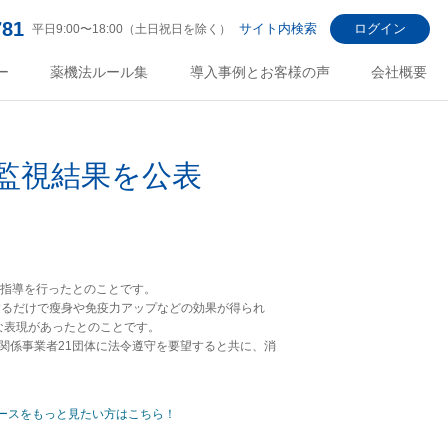
781
サイト内検索
ログイン
平日9:00〜18:00（土日祝日を除く）
ー
薬機法ルール集
導入事例とお客様の声
会社概要
監視結果を公表
改善指導を行ったとのことです。
するだけで瘦身や免疫力アップなどの効果が得られ
な表現があったとのことです。
ト関係事業者21団体に法令遵守を要望すると共に、消
ースをもっと見たい方はこちら！