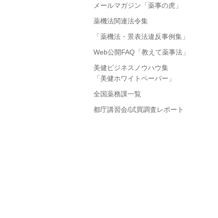
メールマガジン「薬事の虎」
薬機法関連法令集
「薬機法・景表法違反事例集」
Web公開FAQ「教えて薬事法」
美健ビジネスノウハウ集
「美健ホワイトペーパー」
全国薬務課一覧
都庁講習会/試買調査レポート