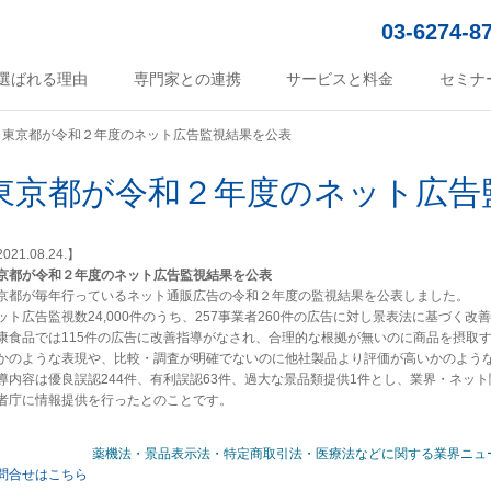
03-6274-8
選ばれる理由
専門家との連携
サービスと料金
セミナ
東京都が令和２年度のネット広告監視結果を公表
東京都が令和２年度のネット広告
021.08.24.】
京都が令和２年度のネット広告監視結果を公表
京都が毎年行っているネット通販広告の令和２年度の監視結果を公表しました。
ット広告監視数24,000件のうち、257事業者260件の広告に対し景表法に基づく
康食品では115件の広告に改善指導がなされ、合理的な根拠が無いのに商品を摂取
かのような表現や、比較・調査が明確でないのに他社製品より評価が高いかのよう
導内容は優良誤認244件、有利誤認63件、過大な景品類提供1件とし、業界・ネッ
者庁に情報提供を行ったとのことです。
薬機法・景品表示法・特定商取引法・医療法などに関する業界ニュ
問合せはこちら