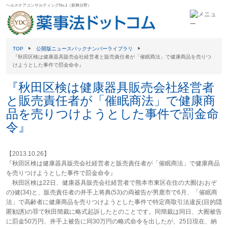
ヘルスケアコンサルティングNo.1（新興分野）
TOP
公開版ニュースバックナンバーライブラリ
『秋田区検は健康器具販売会社経営者と販売責任者が「催眠商法」で健康商品を売りつ
けようとした事件で罰金命令』
『秋田区検は健康器具販売会社経営者
と販売責任者が「催眠商法」で健康商
品を売りつけようとした事件で罰金命
令』
【2013.10.26】
『秋田区検は健康器具販売会社経営者と販売責任者が「催眠商法」で健康商品
を売りつけようとした事件で罰金命令』
秋田区検は22日、健康器具販売会社経営者で熊本市東区在住の大囿(おおぞ
の)健(34)と、販売責任者の井手上将典(53)の両被告が男鹿市で6月、「催眠商
法」で高齢者に健康商品を売りつけようとした事件で特定商取引法違反(目的隠
匿勧誘)の罪で秋田簡裁に略式起訴したとのことです。同簡裁は同日、大囿被告
に罰金50万円、井手上被告に同30万円の略式命令を出したが、25日現在、納