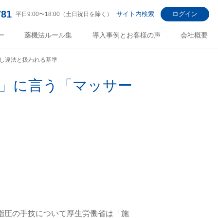
781
サイト内検索
ログイン
平日9:00〜18:00（土日祝日を除く）
ー
薬機法ルール集
導入事例とお客様の声
会社概要
し違法と扱われる基準
」に言う「マッサー
ジ指圧の手技について厚生労働省は「施