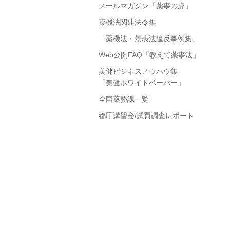
メールマガジン「薬事の虎」
薬機法関連法令集
「薬機法・景表法違反事例集」
Web公開FAQ「教えて薬事法」
美健ビジネスノウハウ集
「美健ホワイトペーパー」
全国薬務課一覧
都庁講習会/試買調査レポート