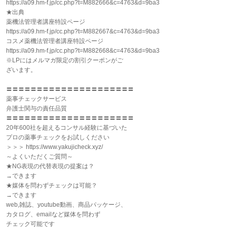
https://a09.hm-f.jp/cc.php?t=M882666&c=4763&d=9ba3
★出典
薬機法管理者講座特設ページ
https://a09.hm-f.jp/cc.php?t=M882667&c=4763&d=9ba3
コスメ薬機法管理者講座特設ページ
https://a09.hm-f.jp/cc.php?t=M882668&c=4763&d=9ba3
※LPにはメルマガ限定の割引クーポンがご
ざいます。
〓〓〓〓〓〓〓〓〓〓〓〓〓〓〓〓〓〓〓〓〓
薬事チェックサービス
弁護士関与の責任品質
〓〓〓〓〓〓〓〓〓〓〓〓〓〓〓〓〓〓〓〓〓
20年600社を超えるコンサル経験に基づいた
プロの薬事チェックをお試しください
＞＞＞ https://www.yakujicheck.xyz/
～よくいただくご質問～
★NG表現の代替表現の提案は？
→できます
★媒体を問わずチェックは可能？
→できます
web,雑誌、youtube動画、商品パッケージ、
カタログ、emailなど媒体を問わず
チェック可能です