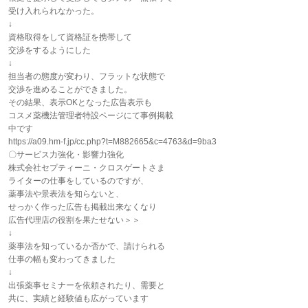
受け入れられなかった。
↓
資格取得をして資格証を携帯して
交渉をするようにした
↓
担当者の態度が変わり、フラットな状態で
交渉を進めることができました。
その結果、表示OKとなった広告表示も
コスメ薬機法管理者特設ページにて事例掲載
中です
https://a09.hm-f.jp/cc.php?t=M882665&c=4763&d=9ba3
〇サービス力強化・影響力強化
株式会社セプティーニ・クロスゲートさま
ライターの仕事をしているのですが、
薬事法や景表法を知らないと、
せっかく作った広告も掲載出来なくなり
広告代理店の役割を果たせない＞＞
↓
薬事法を知っているか否かで、請けられる
仕事の幅も変わってきました
↓
出張薬事セミナーを依頼されたり、需要と
共に、実績と経験値も広がっています