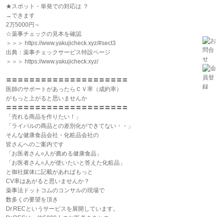
★スポット・単発での対応は ？
→できます
2万5000円～
☆薬事チェックの見本を確認
＞＞＞ https://www.yakujicheck.xyz/#sect3
出典：薬事チェックサービス特設ページ
＞＞＞ https://www.yakujicheck.xyz/
〓〓〓〓〓〓〓〓〓〓〓〓〓〓〓〓〓〓〓〓〓
医師のサポートがあったらＣＶ率（成約率）
がもっと上がると思いませんか
〓〓〓〓〓〓〓〓〓〓〓〓〓〓〓〓〓〓〓〓〓
「売れる商品を作りたい！」
「ライバルの商品との差別化ができてない・・」
そんな健康食品会社・化粧品会社の
皆さんへのご案内です
「お医者さん○人が薦める健康食品」
「お医者さん○人が使いたいと答えた化粧品」
と御社媒体に記載があればもっと
CV率はあがると思いませんか？
薬事法ドットコムのコンサルの現場で
数多くの要望を頂き
Dr.RECというサービスを展開しています。