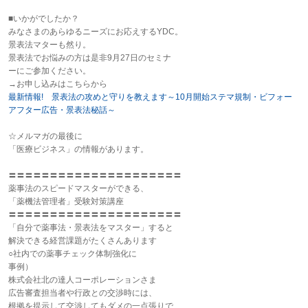
■いかがでしたか？
みなさまのあらゆるニーズにお応えするYDC。
景表法マターも然り。
景表法でお悩みの方は是非9月27日のセミナ
ーにご参加ください。
→お申し込みはこちらから
最新情報! 景表法の攻めと守りを教えます～10月開始ステマ規制・ビフォー
アフター広告・景表法秘話～
☆メルマガの最後に
「医療ビジネス」の情報があります。
〓〓〓〓〓〓〓〓〓〓〓〓〓〓〓〓〓〓〓〓〓
薬事法のスピードマスターができる、
「薬機法管理者」受験対策講座
〓〓〓〓〓〓〓〓〓〓〓〓〓〓〓〓〓〓〓〓〓
「自分で薬事法・景表法をマスター」すると
解決できる経営課題がたくさんあります
○社内での薬事チェック体制強化に
事例）
株式会社北の達人コーポレーションさま
広告審査担当者や行政との交渉時には、
根拠を提示して交渉してもダメの一点張りで