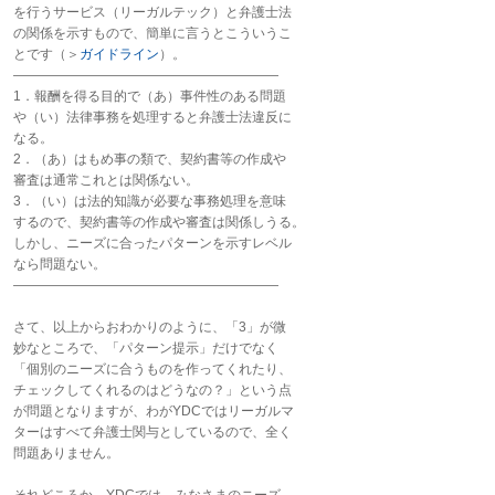
を行うサービス（リーガルテック）と弁護士法
の関係を示すもので、簡単に言うとこういうこ
とです（＞
ガイドライン
）。
――――――――――――――――――――
1．報酬を得る目的で（あ）事件性のある問題
や（い）法律事務を処理すると弁護士法違反に
なる。
2．（あ）はもめ事の類で、契約書等の作成や
審査は通常これとは関係ない。
3．（い）は法的知識が必要な事務処理を意味
するので、契約書等の作成や審査は関係しうる。
しかし、ニーズに合ったパターンを示すレベル
なら問題ない。
――――――――――――――――――――
さて、以上からおわかりのように、「3」が微
妙なところで、「パターン提示」だけでなく
「個別のニーズに合うものを作ってくれたり、
チェックしてくれるのはどうなの？」という点
が問題となりますが、わがYDCではリーガルマ
ターはすべて弁護士関与としているので、全く
問題ありません。