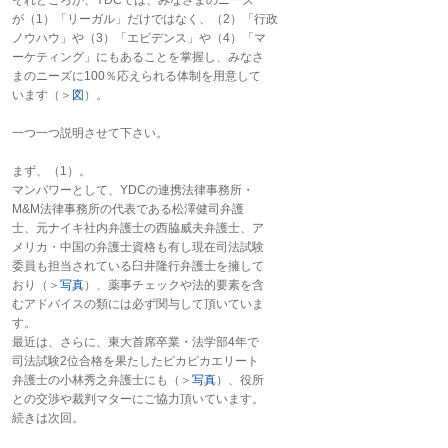
それどころか、YDCでは、みなさまのニーズ
が（1）「リーガル」だけではなく、（2）「行政
ノウハウ」や（3）「エビデンス」や（4）「マ
ーケティング」にもあることを掌握し、みなさ
まのニーズに100％応えられる体制を用意して
います（＞
図
）。
一つ一つ説明させて下さい。
まず、（1）。
マンパワーとして、YDCの連携法律事務所・
M&M法律事務所の代表である松澤健司弁護
士、元ナイキ社内弁護士の西脇威夫弁護士、ア
メリカ・中国の弁護士資格も有し現在司法試験
委員も担当されている臼井隆行弁護士を擁して
おり（＞
写真
）、薬事チェックや法的要素を含
むアドバイスの類には必ず関与して頂いていま
す。
最近は、さらに、東大首席卒業・法学部4年で
司法試験2位合格を果たしたピカピカエリート
弁護士の小林秀之弁護士にも（＞
写真
）、役所
との交渉や裁判マターにご協力頂いています。
続きは次回。