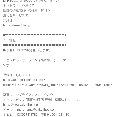
Dr.RECは、約5000人のお医者さまとの
ネットワークを通じて
医師の御社製品への推薦・賛同を
集めるサービスです。
詳細は
https://dr-rec.blog.jp
■〓〓〓〓〓〓〓〓〓〓〓〓〓〓〓〓〓〓〓■
☆ 情報 ☆
■〓〓〓〓〓〓〓〓〓〓〓〓〓〓〓〓〓〓〓■
■明日は、医療の虎を配信します。
「どうする？オンライン保険診療」がテーマ
です。
登録はこちら＞＞＞
https://a09.hm-f.jp/index.php?
action=R1&a=881&g=3&f=5&fa_code=7724f716af32f86cd21a4465f5a48e84
薬事法コンプライアンスのノウハウ
メールマガジン [薬事の虎] [発行元] 薬事法ドットコム
https://www.yakujihou.com
メール ： merumaga@yakujihou.com
ＴＥＬ ： 03(6274)8781（平日9：00～18：30）