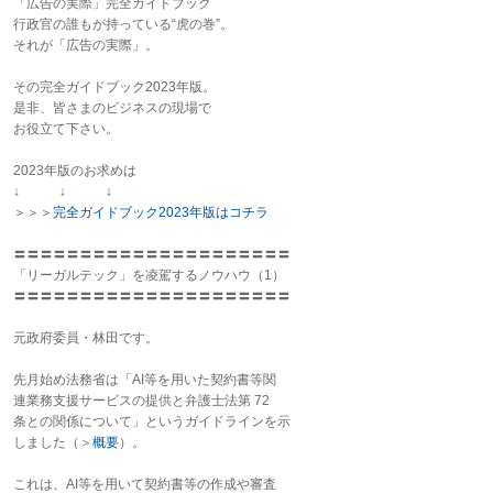
「広告の実際」完全ガイドブック
行政官の誰もが持っている“虎の巻”。
それが「広告の実際」。
その完全ガイドブック2023年版。
是非、皆さまのビジネスの現場で
お役立て下さい。
2023年版のお求めは
↓ ↓ ↓
＞＞＞
完全ガイドブック2023年版はコチラ
〓〓〓〓〓〓〓〓〓〓〓〓〓〓〓〓〓〓〓〓〓
「リーガルテック」を凌駕するノウハウ（1）
〓〓〓〓〓〓〓〓〓〓〓〓〓〓〓〓〓〓〓〓〓
元政府委員・林田です。
先月始め法務省は「AI等を用いた契約書等関
連業務支援サービスの提供と弁護士法第 72
条との関係について」というガイドラインを示
しました（＞
概要
）。
これは、AI等を用いて契約書等の作成や審査