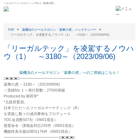
ヘルスケアコンサルティングNo.1（新興分野）
TOP
薬機法のメールマガジン「薬事の虎」バックナンバー
「リーガルテック」を凌駕するノウハウ（1） ～3180～（2023/09/06)
「リーガルテック」を凌駕するノウハ
ウ（1） ～3180～（2023/09/06)
薬機法のメールマガジン「薬事の虎」へのご登録はこちら！
□■□■□■□━━━━━━━━━━━━━━━
薬事の虎 ～3180～（2023/09/06)
＜実績No.１＞発行部数：27000突破
Produced by 林田学*
*元政府委員。
日本でただ一人リーガルマーケティング（R）
を実践し数々の成功事例をプロデュース
YDC会員数507社（09/01現在）
措置命令・課徴金対応235件（09/01現在）
機能性表示届出関与176件（09/01現在）
━━━━━━━━━━━━━━━□■□■□■□