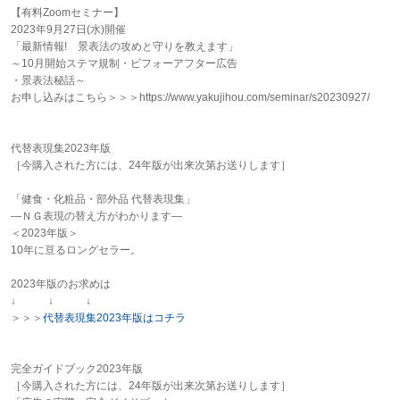
【有料Zoomセミナー】
2023年9月27日(水)開催
「最新情報! 景表法の攻めと守りを教えます」
～10月開始ステマ規制・ビフォーアフター広告
・景表法秘話～
お申し込みはこちら＞＞＞https://www.yakujihou.com/seminar/s20230927/
代替表現集2023年版
［今購入された方には、24年版が出来次第お送りします］
「健食・化粧品・部外品 代替表現集」
―ＮＧ表現の替え方がわかります―
＜2023年版＞
10年に亘るロングセラー。
2023年版のお求めは
↓ ↓ ↓
＞＞＞
代替表現集2023年版はコチラ
完全ガイドブック2023年版
［今購入された方には、24年版が出来次第お送りします］