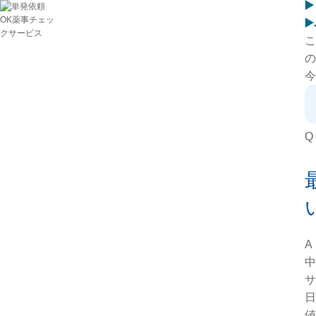
▶
▶
こ
の
今
Q
A
中
サ
日
値