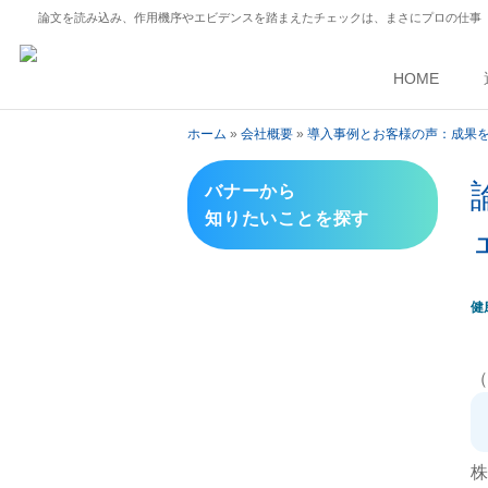
論文を読み込み、作用機序やエビデンスを踏まえたチェックは、まさにプロの仕事
HOME
ホーム
»
会社概要
»
導入事例とお客様の声：成果
バナーから
知りたいことを探す
健
（
株