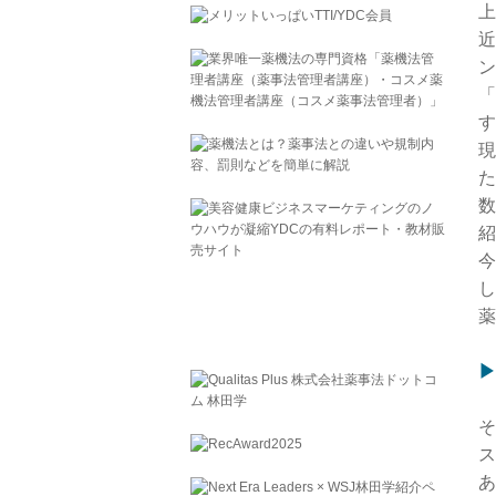
上
近
ン
「
す
現
た
数
紹
今
し
薬
▶
そ
ス
あ