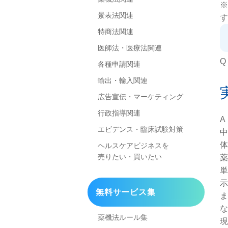
※
景表法関連
す
特商法関連
医師法・医療法関連
Q
各種申請関連
輸出・輸入関連
広告宣伝・マーケティング
行政指導関連
A
エビデンス・臨床試験対策
中
体
ヘルスケアビジネスを
売りたい・買いたい
薬
単
示
無料サービス集
ま
な
薬機法ルール集
現