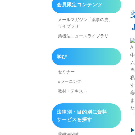
会員限定コンテンツ
メールマガジン「薬事の虎」
ライブラリ
薬機法ニュースライブラリ
A
中
学び
ム
当
セミナー
私
eラーニング
す
教材・テキスト
姿
ま
た
法律別・目的別に資料
「
サービスを探す
▶
薬機法関連