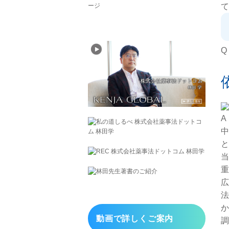
て
Q
A
中
と
当
重
広
法
か
動画で詳しくご案内
調