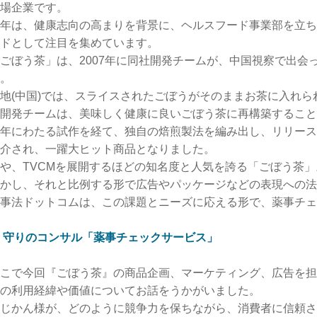
場企業です。
年は、健康志向の高まりを背景に、ヘルスフード事業部を立ち
ドとして注目を集めています。
ごぼう茶」は、2007年に同社開発チームが、中国視察で出会
。
地(中国)では、スライスされたごぼうがそのままお茶に入れ
開発チームは、美味しく健康に良いごぼう茶に再構築すること
年にわたる試作を経て、独自の焙煎製法を編み出し、リリース
介され、一躍大ヒット商品となりました。
や、TVCMを展開するほどの知名度と人気を誇る「ごぼう茶」
かし、それと比例する形で広告やパッケージなどの表現への法
事法ドットコムは、この課題とニーズに応える形で、薬事チェ
︎ 守りのコンサル「薬事チェックサービス」
こで今回『ごぼう茶』の商品企画、マーケティング、広告を担
の利用経緯や価値についてお話をうかがいました。
じかん様が、どのように競争力を保ちながら、消費者に信頼さ