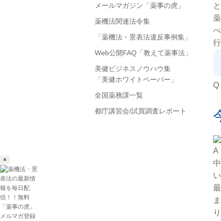
と
メールマガジン「薬事の虎」
薬
薬機法関連法令集
べ
「薬機法・景表法違反事例集」
行
Web公開FAQ「教えて薬事法」
美健ビジネスノウハウ集
「美健ホワイトペーパー」
Q
全国薬務課一覧
都庁講習会/試買調査レポート
A
×
中
い
最
ま
り