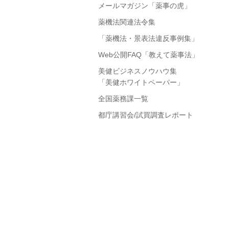
メールマガジン「薬事の虎」
薬機法関連法令集
「薬機法・景表法違反事例集」
Web公開FAQ「教えて薬事法」
美健ビジネスノウハウ集
「美健ホワイトペーパー」
全国薬務課一覧
都庁講習会/試買調査レポート