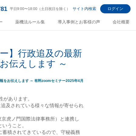
781
サイト内検索
ログイン
平日9:00〜18:00（土日祝日を除く）
ー
薬機法ルール集
導入事例とお客様の声
会社概要
ー】行政追及の最新
お伝えします ～
性があります。
に追及されている様々な情報が寄せられ
（東京虎ノ門国際法律事務所）と連携し
ということ。
に蓄積されてきているので、守秘義務