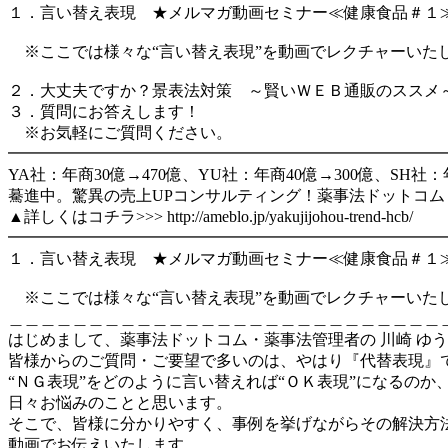
１．言い替え表現 ★メルマガ動画セミナー≪健康食品＃１
※ここでは様々な“言い替え表現”を動画でレクチャーいた
２．大丈夫ですか？景表法対策 ～賢いＷＥＢ通販のススメ
３．質問にお答えします！
※お気軽にご質問ください。
━━━━━━━━━━━━━━━━━━━━━━━━━━━
YA社：年商30億→470億、YU社：年商40億→300億、SH社：
驀進中。驚異の売上UPコンサルティング！薬事法ドットコム
▲詳しくはコチラ>>> http://ameblo.jp/yakujijohou-trend-hcb/
━━━━━━━━━━━━━━━━━━━━━━━━━━━
１．言い替え表現 ★メルマガ動画セミナー≪健康食品＃１
※ここでは様々な“言い替え表現”を動画でレクチャーいた
＿＿＿＿＿＿＿＿＿＿＿＿＿＿＿＿＿＿＿＿＿＿＿＿＿＿＿
はじめまして、薬事法ドットコム・薬事法管理者の 川崎 ゆ
皆様からのご質問・ご要望で多いのは、やはり『代替表現』
“ＮＧ表現”をどのように言い替えれば“ＯＫ表現”になるのか
日々お悩みのことと思います。
そこで、皆様に分かりやすく、事例を挙げながらその解決方
動画でお伝えいたします。