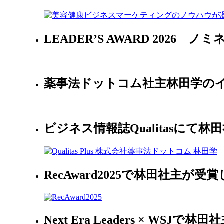
LEADER’S AWARD 2026
薬事法ドットコム社主林田学のイ
ビジネス情報誌Qualitasにて
RecAward2025で林田社主が受
Next Era Leaders × WS