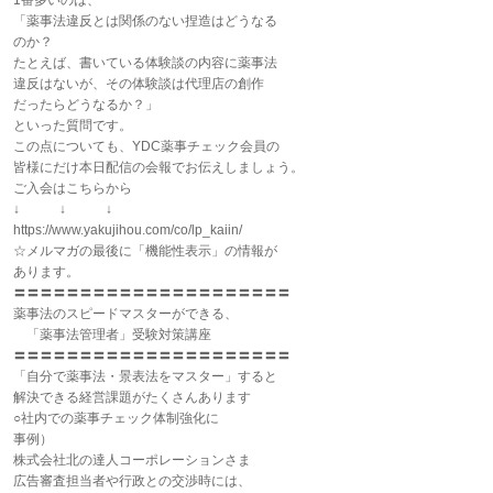
1番多いのは、
「薬事法違反とは関係のない捏造はどうなる
のか？
たとえば、書いている体験談の内容に薬事法
違反はないが、その体験談は代理店の創作
だったらどうなるか？」
といった質問です。
この点についても、YDC薬事チェック会員の
皆様にだけ本日配信の会報でお伝えしましょう。
ご入会はこちらから
↓ ↓ ↓
https://www.yakujihou.com/co/lp_kaiin/
☆メルマガの最後に「機能性表示」の情報が
あります。
〓〓〓〓〓〓〓〓〓〓〓〓〓〓〓〓〓〓〓〓〓
薬事法のスピードマスターができる、
「薬事法管理者」受験対策講座
〓〓〓〓〓〓〓〓〓〓〓〓〓〓〓〓〓〓〓〓〓
「自分で薬事法・景表法をマスター」すると
解決できる経営課題がたくさんあります
○社内での薬事チェック体制強化に
事例）
株式会社北の達人コーポレーションさま
広告審査担当者や行政との交渉時には、