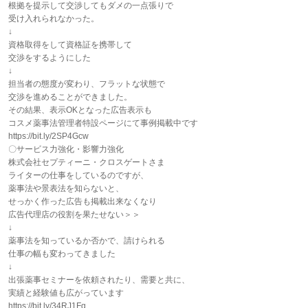
根拠を提示して交渉してもダメの一点張りで
受け入れられなかった。
↓
資格取得をして資格証を携帯して
交渉をするようにした
↓
担当者の態度が変わり、フラットな状態で
交渉を進めることができました。
その結果、表示OKとなった広告表示も
コスメ薬事法管理者特設ページにて事例掲載中です
https://bit.ly/2SP4Gcw
〇サービス力強化・影響力強化
株式会社セプティーニ・クロスゲートさま
ライターの仕事をしているのですが、
薬事法や景表法を知らないと、
せっかく作った広告も掲載出来なくなり
広告代理店の役割を果たせない＞＞
↓
薬事法を知っているか否かで、請けられる
仕事の幅も変わってきました
↓
出張薬事セミナーを依頼されたり、需要と共に、
実績と経験値も広がっています
https://bit.ly/34RJ1Fq