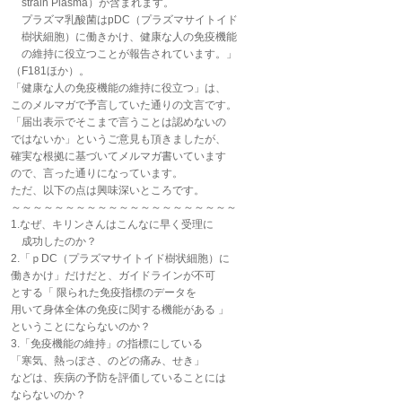
strain Plasma）が含まれます。
プラズマ乳酸菌はpDC（プラズマサイトイド
樹状細胞）に働きかけ、健康な人の免疫機能
の維持に役立つことが報告されています。」
（F181ほか）。
「健康な人の免疫機能の維持に役立つ」は、
このメルマガで予言していた通りの文言です。
「届出表示でそこまで言うことは認めないの
ではないか」というご意見も頂きましたが、
確実な根拠に基づいてメルマガ書いています
ので、言った通りになっています。
ただ、以下の点は興味深いところです。
～～～～～～～～～～～～～～～～～～～～～
1.なぜ、キリンさんはこんなに早く受理に
成功したのか？
2.「ｐDC（プラズマサイトイド樹状細胞）に
働きかけ」だけだと、ガイドラインが不可
とする「 限られた免疫指標のデータを
用いて身体全体の免疫に関する機能がある 」
ということにならないのか？
3.「免疫機能の維持」の指標にしている
「寒気、熱っぽさ、のどの痛み、せき」
などは、疾病の予防を評価していることには
ならないのか？