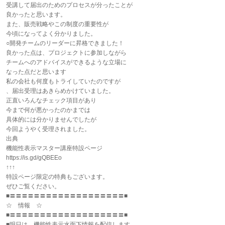
受講して届出のためのプロセスが分ったことが
良かったと思います。
また、販売戦略やこの制度の重要性が
今頃になってよく分かりました。
○開発チームのリーダーに昇格できました！
良かった点は、プロジェクトに参加しながら
チームへのアドバイスができるような立場に
なった点だと思います
私の会社も何度もトライしていたのですが
、届出受理はあきらめかけていました。
正直いろんなチェック項目があり
今まで何が悪かったのかまでは
具体的には分かりませんでしたが
今回ようやく受理されました。
出典
機能性表示マスター講座特設ページ
https://is.gd/gQBEEo
↑↑↑
特設ページ限定の特典もございます。
ぜひご覧ください。
■〓〓〓〓〓〓〓〓〓〓〓〓〓〓〓〓〓〓〓■
☆ 情報 ☆
■〓〓〓〓〓〓〓〓〓〓〓〓〓〓〓〓〓〓〓■
■明日は、機能性表示水面下情報を配信します。