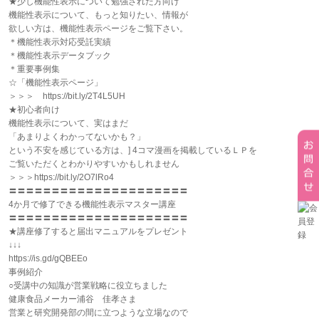
★少し機能性表示について勉強された方向け
機能性表示について、もっと知りたい、情報が
欲しい方は、機能性表示ページをご覧下さい。
＊機能性表示対応受託実績
＊機能性表示データブック
＊重要事例集
☆「機能性表示ページ」
＞＞＞ https://bit.ly/2T4L5UH
★初心者向け
機能性表示について、実はまだ
「あまりよくわかってないかも？」
という不安を感じている方は、] 4コマ漫画を掲載しているＬＰを
ご覧いただくとわかりやすいかもしれません
＞＞＞https://bit.ly/2O7lRo4
〓〓〓〓〓〓〓〓〓〓〓〓〓〓〓〓〓〓〓〓〓
4か月で修了できる機能性表示マスター講座
〓〓〓〓〓〓〓〓〓〓〓〓〓〓〓〓〓〓〓〓〓
★講座修了すると届出マニュアルをプレゼント
↓↓↓
https://is.gd/gQBEEo
事例紹介
○受講中の知識が営業戦略に役立ちました
健康食品メーカー浦谷 佳孝さま
営業と研究開発部の間に立つような立場なので