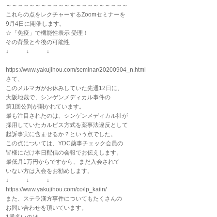
～～～～～～～～～～～～～～～～～～～～～
これらの点をレクチャーするZoomセミナーを
9月4日に開催します。
☆「免疫」で機能性表示 受理！
その背景と今後の可能性
↓ ↓ ↓
https://www.yakujihou.com/seminar/20200904_n.html
さて、
このメルマガがお休みしていた先週12日に、
大阪地裁で、シンゲンメディカル事件の
第1回公判が開かれています。
最も注目されたのは、シンゲンメディカル社が
採用していたカルピス方式を薬事法違反として
起訴事実に含ませるか？という点でした。
この点については、YDC薬事チェック会員の
皆様にだけ本日配信の会報でお伝えします。
最低月1万円からですから、まだ入会されて
いない方は入会をお勧めします。
↓ ↓ ↓
https://www.yakujihou.com/co/lp_kaiin/
また、ステラ漢方事件についてもたくさんの
お問い合わせを頂いています。