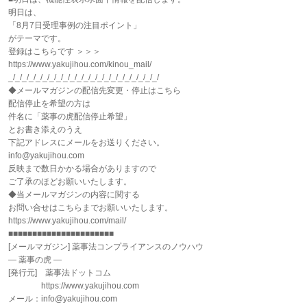
明日は、
「8月7日受理事例の注目ポイント」
がテーマです。
登録はこちらです ＞＞＞
https://www.yakujihou.com/kinou_mail/
_/_/_/_/_/_/_/_/_/_/_/_/_/_/_/_/_/_/_/_/_/_/
◆メールマガジンの配信先変更・停止はこちら
配信停止を希望の方は
件名に「薬事の虎配信停止希望」
とお書き添えのうえ
下記アドレスにメールをお送りください。
info@yakujihou.com
反映まで数日かかる場合がありますので
ご了承のほどお願いいたします。
◆当メールマガジンの内容に関する
お問い合せはこちらまでお願いいたします。
https://www.yakujihou.com/mail/
■■■■■■■■■■■■■■■■■■■■■■
[メールマガジン] 薬事法コンプライアンスのノウハウ
― 薬事の虎 ―
[発行元] 薬事法ドットコム
https://www.yakujihou.com
メール：info@yakujihou.com