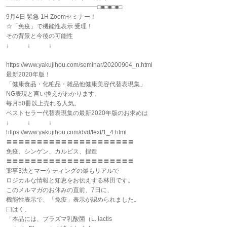
━━━━━━━━━━━━━━━□■□■□■□
9月4日 緊急 1H Zoomセミナー！
☆「免疫」で機能性表示 受理！
その背景と今後の可能性
↓ ↓ ↓
https://www.yakujihou.com/seminar/20200904_n.html
最新2020年版！
「健康食品・化粧品・雑品他健康美容代替表現集」
NG表現と言い換えがわかります。
毎月50冊以上売れる人気。
ベストセラー代替表現集の最新2020年版のお求めは
↓ ↓ ↓
https://www.yakujihou.com/dvd/text/1_4.html
〓〓〓〓〓〓〓〓〓〓〓〓〓〓〓〓〓〓〓〓〓
免疫、シンゲン、カルピス、捏造
〓〓〓〓〓〓〓〓〓〓〓〓〓〓〓〓〓〓〓〓〓
薬事3法とマーケティングの最もリアルで
ロジカルな情報と知恵をお伝えする林田です。
このメルマガのお休みの直前、7日に、
機能性表示で、「免疫」表示が認められました。
曰はく、
「本品には、プラズマ乳酸菌（L. lactis