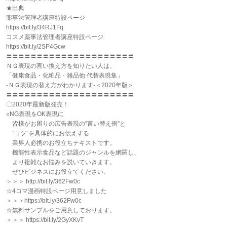
★出典
薬事法管理者講座特設ページ
https://bit.ly/34RJ1Fq
コスメ薬事法管理者講座特設ページ
https://bit.ly/2SP4Gcw
〓〓〓〓〓〓〓〓〓〓〓〓〓〓〓〓〓〓〓〓〓
ＮＧ表現の言い換え方を知りたい人は、
「健康食品・化粧品・雑品他 代替表現集」
-ＮＧ表現の替え方がわかります-＜2020年版＞
〓〓〓〓〓〓〓〓〓〓〓〓〓〓〓〓〓〓〓〓〓
〇2020年最新版発売！
○NG表現をOK表現に
皆様がお困りの広告表現の“言い替え例”と
”コツ”を具体的にお伝えする
業界人必携のお役立ちテキストです。
機能性表示食品など話題のジャンルを網羅し、
より複雑なお悩みを説いていきます。
ぜひビジネスにお役立てください。
＞＞＞ http://bit.ly/362Fw0c
☆4コマ漫画特設ページ用意しました
＞＞＞https://bit.ly/362Fw0c
☆無料サンプルをご用意しております。
＞＞＞ https://bit.ly/2GyXKvT