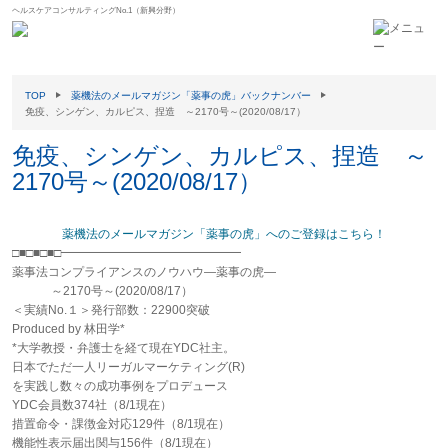
ヘルスケアコンサルティングNo.1（新興分野）
TOP
薬機法のメールマガジン「薬事の虎」バックナンバー
免疫、シンゲン、カルピス、捏造 ～2170号～(2020/08/17）
免疫、シンゲン、カルピス、捏造 ～
2170号～(2020/08/17）
薬機法のメールマガジン「薬事の虎」へのご登録はこちら！
□■□■□■□━━━━━━━━━━━━━━━
薬事法コンプライアンスのノウハウ―薬事の虎―
～2170号～(2020/08/17）
＜実績No.１＞発行部数：22900突破
Produced by 林田学*
*大学教授・弁護士を経て現在YDC社主。
日本でただ一人リーガルマーケティング(R)
を実践し数々の成功事例をプロデュース
YDC会員数374社（8/1現在）
措置命令・課徴金対応129件（8/1現在）
機能性表示届出関与156件（8/1現在）