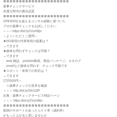
〓〓〓〓〓〓〓〓〓〓〓〓〓〓〓〓〓〓〓〓〓
薬事チェックサービス
弁護士関与の責任品質
〓〓〓〓〓〓〓〓〓〓〓〓〓〓〓〓〓〓〓〓〓
20年600社を超えるコンサル経験に基づいた
プロの薬事チェックをお試しください
＞＞＞https://bit.ly/2VuHBjn
～よくいただくご質問～
★NG表現の代替表現の提案は？
→できます
★媒体を問わずチェックは可能？
→できます
web,雑誌、youtube動画、商品パッケージ、カタログ
emailなど媒体を問わず、チェック可能です
★スポット・単発での対応は ？
→できます
2万5000円～
☆薬事チェックの見本を確認
＞＞＞ http://bit.ly/39c5ZtP
出典：薬事チェックサービス特設ページ
＞＞＞ https://bit.ly/2VuHBjn
〓〓〓〓〓〓〓〓〓〓〓〓〓〓〓〓〓〓〓〓〓
医師のサポートがあったらＣＶ率（成約率）
がもっと上がると思いませんか