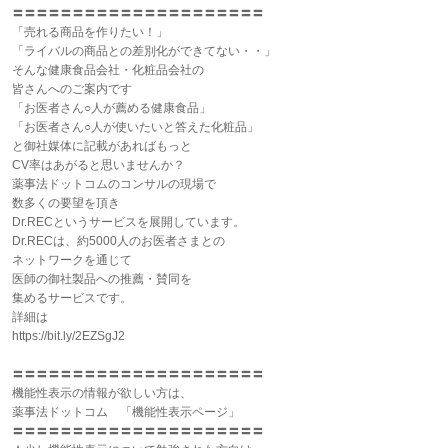
〓〓〓〓〓〓〓〓〓〓〓〓〓〓〓〓〓〓〓〓〓
「売れる商品を作りたい！」
「ライバルの商品との差別化ができてない・・」
そんな健康食品会社・化粧品会社の
皆さんへのご案内です
「お医者さん○人が薦める健康食品」
「お医者さん○人が使いたいと答えた化粧品」
と御社媒体に記載があればもっと
CV率はあがると思いませんか？
薬事法ドットコムのコンサルの現場で
数多くの要望を頂き
Dr.RECというサービスを展開しています。
Dr.RECは、約5000人のお医者さまとの
ネットワークを通じて
医師の御社製品への推薦・賛同を
集めるサービスです。
詳細は
https://bit.ly/2EZSgJ2
〓〓〓〓〓〓〓〓〓〓〓〓〓〓〓〓〓〓〓〓〓
機能性表示の情報が欲しい方は、
薬事法ドットコム 「機能性表示ページ」
〓〓〓〓〓〓〓〓〓〓〓〓〓〓〓〓〓〓〓〓〓