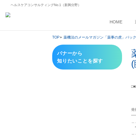
ヘルスケアコンサルティングNo.1（新興分野）
HOME
TOP
薬機法のメールマガジン「薬事の虎」バッ
バナーから
知りたいことを探す
□
薬
～
～
発
━
＿
＿