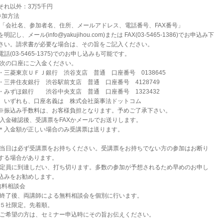
れ以外：3万5千円
参加方法
.「会社名、参加者名、住所、メールアドレス、電話番号、FAX番号」
明記し、メール(info@yakujihou.com)または FAX(03-5465-1386)でお申込み下
い。請求書が必要な場合は、その旨をご記入ください。
話(03-5465-1375)でのお申し込みも可能です。
.次の口座にご入金ください。
三菱東京ＵＦＪ銀行 渋谷支店 普通 口座番号 0138645
三井住友銀行 渋谷駅前支店 普通 口座番号 4128749
みずほ銀行 渋谷中央支店 普通 口座番号 1323432
ずれも、口座名義は 株式会社薬事法ドットコム
振込み手数料は、お客様負担となります。予めご了承下さい。
.入金確認後、受講票をFAXかメールでお送りします。
入金額が正しい場合のみ受講票は送ります。
.当日は必ず受講票をお持ちください。受講票をお持ちでない方の参加はお断り
る場合があります。
.定員に到達しだい、打ち切ります。多数の参加が予想されるため早めのお申し
みをお勧めします。
無料相談会
.終了後、両講師による無料相談会を個別に行います。
.５社限定。先着順。
.ご希望の方は、セミナー申込時にその旨お伝えください。