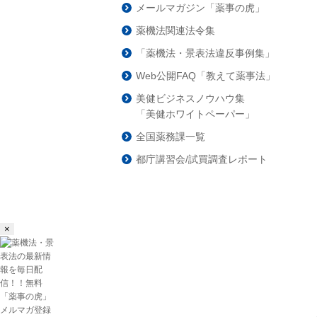
メールマガジン「薬事の虎」
薬機法関連法令集
「薬機法・景表法違反事例集」
Web公開FAQ「教えて薬事法」
美健ビジネスノウハウ集
「美健ホワイトペーパー」
全国薬務課一覧
都庁講習会/試買調査レポート
×