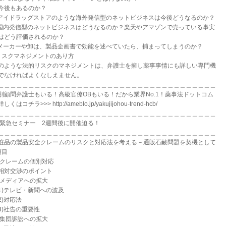
後もあるのか？
.アイドラッグストアのような海外発信型のネットビジネスは今後どうなるのか？
.国内発信型のネットビジネスはどうなるのか？楽天やアマゾンで売っている事実
どう評価されるのか？
.メーカーや卸は、製品企画書で効能を述べていたら、捕まってしまうのか？
リスクマネジメントのあり方
のような法的リスクのマネジメントは、弁護士を擁し薬事事情にも詳しい専門機
でなければよくなしえません。
＿＿＿＿＿＿＿＿＿＿＿＿＿＿＿＿＿＿＿＿＿＿＿＿＿＿＿＿＿＿＿＿＿＿＿＿
別顧問弁護士もいる！高級官僚OBもいる！だから業界No.1！薬事法ドットコム
しくはコチラ>>> http://ameblo.jp/yakujijohou-trend-hcb/
＿＿＿＿＿＿＿＿＿＿＿＿＿＿＿＿＿＿＿＿＿＿＿＿＿＿＿＿＿＿＿＿＿＿＿＿
.緊急セミナー 2週間後に開催迫る！
＿＿＿＿＿＿＿＿＿＿＿＿＿＿＿＿＿＿＿＿＿＿＿＿＿＿＿＿＿＿＿＿＿＿＿＿
粧品の製品安全クレームのリスクと対応法を考える－通販石鹸問題を契機として
項目
.クレームの個別対応
対交渉のポイント
.メディアへの拡大
)テレビ・新聞への波及
)対応法
)社告の重要性
.集団訴訟への拡大