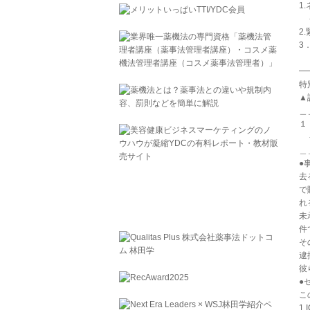
1
－
2
3
※
━
特
▲詳
＿
１
－
＿
●
去
で
れ
未
件
そ
逮
彼
●
こ
1