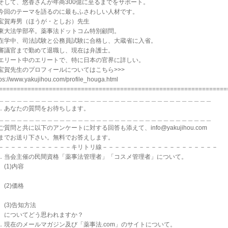
そして、悠香さんが年商300億に至るまでをサポート。
今回のテーマを語るのに最もふさわしい人材です。
宝賀寿男（ほうが・としお）先生
東大法学部卒。薬事法ドットコム特別顧問。
在学中、司法試験と公務員試験に合格し、大蔵省に入省。
審議官まで勤めて退職し、現在は弁護士。
エリート中のエリートで、特に日本の官界に詳しい。
賀先生のプロフィールについてはこちら>>>
tps://www.yakujihou.com/profile_houga.html
================================================================
＿＿＿＿＿＿＿＿＿＿＿＿＿＿＿＿＿＿＿＿＿＿＿＿＿＿＿＿＿＿＿＿＿＿＿
．あなたの質問をお待ちします。
＿＿＿＿＿＿＿＿＿＿＿＿＿＿＿＿＿＿＿＿＿＿＿＿＿＿＿＿＿＿＿＿＿＿＿
ご質問と共に以下のアンケートに対する回答も添えて、info@yakujihou.com
でお送り下さい。無料でお答えします。
－－－－－－－－－－－－キリトリ線－－－－－－－－－－－－－－－－－－－
．当会主催の民間資格「薬事法管理者」「コスメ管理者」について。
1)内容
2)価格
3)告知方法
ついてどう思われますか？
．現在のメールマガジン及び「薬事法.com」のサイトについて。