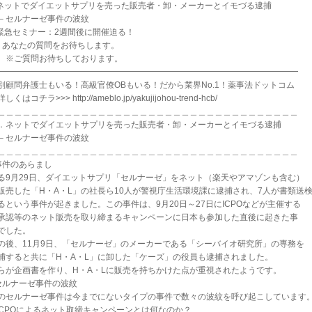
.ネットでダイエットサプリを売った販売者・卸・メーカーとイモづる逮捕
セルナーゼ事件の波紋
.緊急セミナー：2週間後に開催迫る！
．あなたの質問をお待ちします。
ご質問お待ちしております。
━━━━━━━━━━━━━━━━━━━━━━━━━━━━━━━━━━━━
別顧問弁護士もいる！高級官僚OBもいる！だから業界No.1！薬事法ドットコム
しくはコチラ>>> http://ameblo.jp/yakujijohou-trend-hcb/
＿＿＿＿＿＿＿＿＿＿＿＿＿＿＿＿＿＿＿＿＿＿＿＿＿＿＿＿＿＿＿＿＿＿＿＿
．ネットでダイエットサプリを売った販売者・卸・メーカーとイモづる逮捕
セルナーゼ事件の波紋
＿＿＿＿＿＿＿＿＿＿＿＿＿＿＿＿＿＿＿＿＿＿＿＿＿＿＿＿＿＿＿＿＿＿＿＿
事件のあらまし
る9月29日、ダイエットサプリ「セルナーゼ」をネット（楽天やアマゾンも含む）
販売した「H・A・L」の社長ら10人が警視庁生活環境課に逮捕され、7人が書類送
るという事件が起きました。この事件は、9月20日～27日にICPOなどが主催する
承認等のネット販売を取り締まるキャンペーンに日本も参加した直後に起きた事
でした。
の後、11月9日、「セルナーゼ」のメーカーである「シーバイオ研究所」の専務を
捕すると共に「H・A・L」に卸した「ケーズ」の役員も逮捕されました。
らが企画書を作り、H・A・Lに販売を持ちかけた点が重視されたようです。
セルナーゼ事件の波紋
のセルナーゼ事件は今までにないタイプの事件で数々の波紋を呼び起こしています
.ICPOによるネット取締キャンペーンとは何なのか？