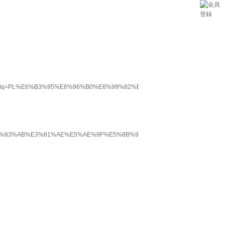
L%E6%B3%95%E6%96%B0%E6%99%82%E4%BB%A3&hl=ja&ei=KYKkTpqXKuvU
C%E3%83%AB%E3%81%AE%E5%AE%9F%E5%8B%99.html?