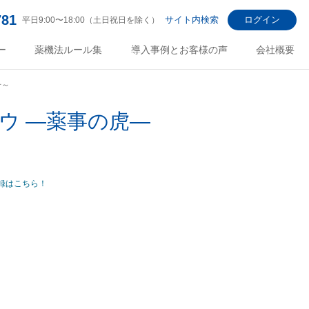
781
サイト内検索
ログイン
平日9:00〜18:00（土日祝日を除く）
ー
薬機法ルール集
導入事例とお客様の声
会社概要
号～
ハウ ―薬事の虎―
録はこちら！