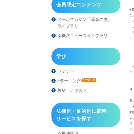
そ
会員限定コンテンツ
●
１
メールマガジン「薬事の虎」
を
ライブラリ
さ
電
薬機法ニュースライブラリ
２
・
・
・
学び
い
※
セミナー
３
＊
eラーニング
４
教材・テキスト
す
５
込
法律別・目的別に資料
●
１
サービスを探す
２
３
薬機法関連