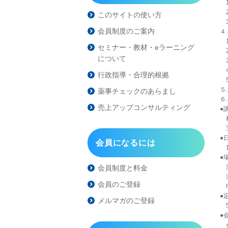
1
2
このサイトの使い方
3
会員制度のご案内
４
1
セミナー・教材・eラーニング
2
について
3
4
行政指導・合理的根拠
5
５
薬事チェックのあらまし
６
売上アップコンサルティング
●
林
宝
●
会員になるには
1
●
渋
会員制度と料金
渋
会員のご登録
ht
●
メルマガのご登録
5
●
会