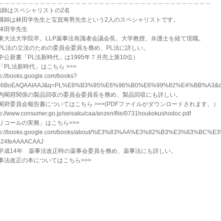
＿＿＿＿＿＿＿＿＿＿＿＿＿＿＿＿＿＿＿＿＿＿＿＿＿＿＿＿＿＿＿＿＿＿＿＿
講師はスペシャリストの2名
師は林田学先生と宝賀寿男先生という2人のスペシャリストです。
林田学先生
東大法大学院卒。LLP薬事法有識者会議会長。大学教授、弁護士を経て現職。
PL法の立法のための委員会委員を務め、PL法に詳しい。
中公新書「PL法新時代」は1995年７月売上第10位）
PL法新時代」はこちら >>>
tp://books.google.com/books?
=6BoEAQAAIAAJ&q=PL%E6%B3%95%E6%96%B0%E6%99%82%E4%BB%A3&dq=P
内閣府関係の製品回収の委員会委員長を務め、製品回収にも詳しい。
閣府委員会報告書についてはこちら >>>(PDFファイルがダウンロードされます。）
tp://www.consumer.go.jp/seisaku/caa/anzen/file/0731houkokushodoc.pdf
リコールの実務」はこちら>>>
tp://books.google.com/books/about/%E3%83%AA%E3%82%B3%E3%83%B
=24feAAAACAAJ
平成14年 薬事法改正時の薬事会委員を務め、薬事法にも詳しい。
事法改正の本についてはこちら>>>