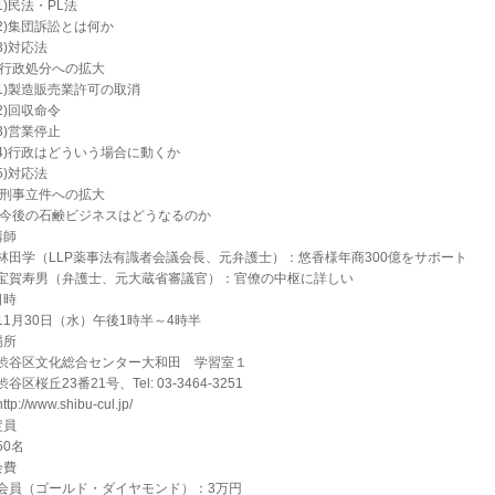
)民法・PL法
)集団訴訟とは何か
)対応法
.行政処分への拡大
)製造販売業許可の取消
)回収命令
)営業停止
)行政はどういう場合に動くか
)対応法
.刑事立件への拡大
.今後の石鹸ビジネスはどうなるのか
講師
田学（LLP薬事法有識者会議会長、元弁護士）：悠香様年商300億をサポート
賀寿男（弁護士、元大蔵省審議官）：官僚の中枢に詳しい
日時
1月30日（水）午後1時半～4時半
場所
谷区文化総合センター大和田 学習室１
谷区桜丘23番21号、Tel: 03-3464-3251
tp://www.shibu-cul.jp/
定員
0名
会費
員（ゴールド・ダイヤモンド）：3万円