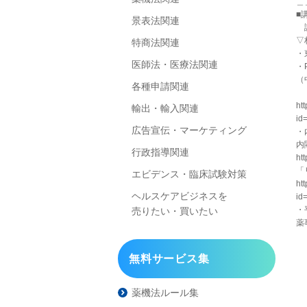
＿
■
景表法関連
講
▽
特商法関連
・
医師法・医療法関連
・
（
各種申請関連
「
ht
輸出・輸入関連
id
広告宣伝・マーケティング
・
内
行政指導関連
ht
「
エビデンス・臨床試験対策
ht
ヘルスケアビジネスを
id
・
売りたい・買いたい
薬
無料サービス集
薬機法ルール集