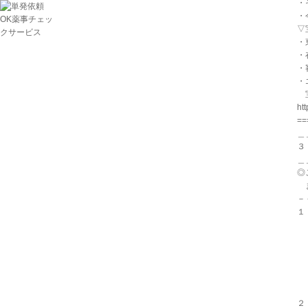
・
・
▽
・
・
・
・
宝
ht
==
＿
３
＿
◎
ま
－
１
(
(
(
に
２