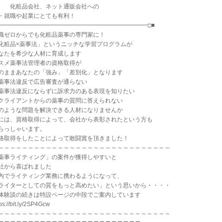
粧品会社、ネット通販会社への
転・就職や起業にとても有利！
□━━━━━━━━━━━━━━━━━━━━━━━━━□■
識ゼロからでも化粧品薬事の専門家に！
化粧品×薬事法」というニッチな学習プログラムが
なたを希少な人材に育成します
スメ薬事法管理者の資格取得が
のままあなたの「強み」「差別化」となります
薬事法違反で広告審査が通らない
薬事法違反にならずに訴求力のある表現を知りたい
クライアントからの薬事の質問に答えられない
のような問題を解決できる人材になりませんか
には、資格取得によって、会社から表彰されたという方も
らっしゃいます。
格取得をしたことによって敢闘賞を頂きました！
～～～～～～～～～～～～～～～～～～～～～～～～～～～～～
薬事ライティング」の案件が獲得しやすいと
社から喜ばれました
内でライティング業務に携わるようになって、
ライターとしての質をもっと高めたい」という思いから・・・・
体験談の続きは特設ページの中段でご案内しています
ps://bit.ly/2SP4Gcw
～～～～～～～～～～～～～～～～～～～～～～～～～～～～～