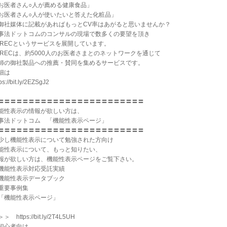
お医者さん○人が薦める健康食品」
お医者さん○人が使いたいと答えた化粧品」
御社媒体に記載があればもっとCV率はあがると思いませんか？
事法ドットコムのコンサルの現場で数多くの要望を頂き
r.RECというサービスを展開しています。
r.RECは、約5000人のお医者さまとのネットワークを通じて
師の御社製品への推薦・賛同を集めるサービスです。
細は
ps://bit.ly/2EZSgJ2
〓〓〓〓〓〓〓〓〓〓〓〓〓〓〓〓〓〓〓〓〓〓〓〓
能性表示の情報が欲しい方は、
事法ドットコム 「機能性表示ページ」
〓〓〓〓〓〓〓〓〓〓〓〓〓〓〓〓〓〓〓〓〓〓〓〓
少し機能性表示について勉強された方向け
能性表示について、もっと知りたい、
報が欲しい方は、機能性表示ページをご覧下さい。
機能性表示対応受託実績
機能性表示データブック
重要事例集
「機能性表示ページ」
＞ https://bit.ly/2T4L5UH
初心者向け