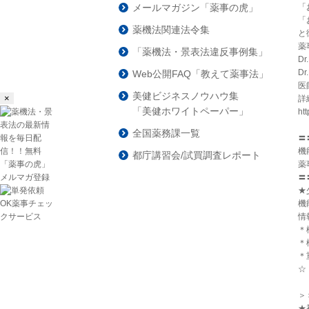
「
メールマガジン「薬事の虎」
「
薬機法関連法令集
と
薬
「薬機法・景表法違反事例集」
D
D
Web公開FAQ「教えて薬事法」
医
美健ビジネスノウハウ集
×
詳
「美健ホワイトペーパー」
htt
全国薬務課一覧
〓
機
都庁講習会/試買調査レポート
薬
〓
★
機
情
＊
＊
＊
☆
＞＞
★