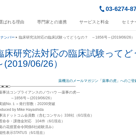
03-6274-8
選ばれる理由
専門家との連携
サービスと料金
セミナ
クナンバー
臨床研究法対応の臨床試験ってどうなの？ ～1856号～(2019/06/26）
臨床研究法対応の臨床試験ってどう
～(2019/06/26）
薬機法のメールマガジン「薬事の虎」へのご登
■□■□■□━━━━━━━━━━━━━━━━━━
事法コンプライアンスのノウハウ ―薬事の虎―
1856号～(2019/06/26）
実績No.１＞発行部数：20200突破
oduced by Mike Hayashida
事法ドットコム会員数（含むコンサル）338社（6/1現在）
置命令・課徴金対応 104件（6/1現在）
葛の花措置命令関係6社経験済み）
能性表示STATUS（6/1現在）