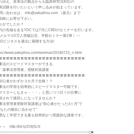
れゆえ、景表法の観点からも臨床研究法対応の
床試験を行いたいという申し込みが始まっています。
問い合わせは、 info@yakujihou.com （坂元）まで
気軽にお寄せ下さい。
かがでしたか？
代の先端を走るYDCでは7月にCBDのセミナーを行います。
 メルマガ2万人突破記念、半額セミナー第2弾！ ―
BDビジネスを適法に展開する方法!
↓ ↓ ↓
tps://www.yakujihou.com/seminar/20190723_n.html
〓〓〓〓〓〓〓〓〓〓〓〓〓〓〓〓〓〓〓〓〓〓〓〓
事法のスピードマスターができる、
薬事法管理者」受験対策講座
〓〓〓〓〓〓〓〓〓〓〓〓〓〓〓〓〓〓〓〓〓〓〓〓
初心者がわずか３か月で合格！？
事法の学習を効率的にスピードマスター可能です。
マスターしなきゃ・・・」と思いつつ日々の仕事に
殺されて後回しになってませんか？
事法管理者受験対策講座は“初心者がたった3ヶ月”で
あなたの都合に合わせて”
理なく学習できる最も効率的かつ実践的な講座です。
＞ http://bit.ly/2OljSLN
□━━━━━━━━━━━━━━━━━━━━━━━━━□■