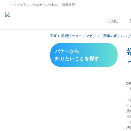
ヘルスケアコンサルティングNo.1（新興分野）
HOME
TOP
薬機法のメールマガジン「薬事の虎」バッ
バナーから
知りたいことを探す
□
薬
～
＜
Pr
薬
措
（
機