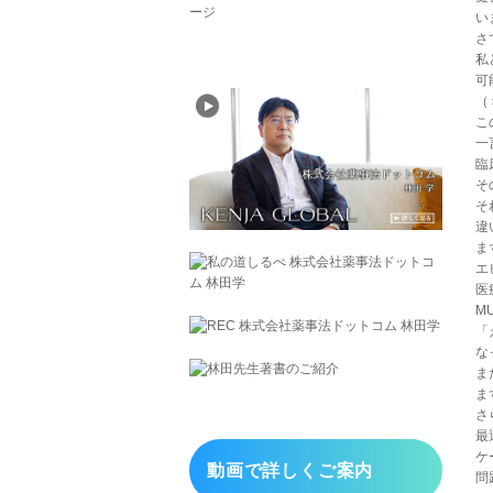
い
さ
私
可
（＞
こ
一
臨
そ
そ
違
ま
エ
医
M
「
な
ま
ま
さ
最
ケ
動画で詳しくご案内
問