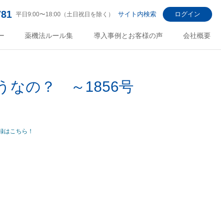
781
サイト内検索
ログイン
平日9:00〜18:00（土日祝日を除く）
ー
薬機法ルール集
導入事例とお客様の声
会社概要
なの？ ～1856号
録はこちら！