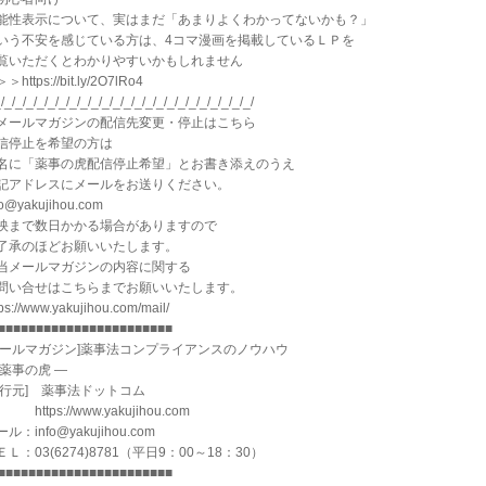
能性表示について、実はまだ「あまりよくわかってないかも？」
いう不安を感じている方は、4コマ漫画を掲載しているＬＰを
覧いただくとわかりやすいかもしれません
＞https://bit.ly/2O7lRo4
/_/_/_/_/_/_/_/_/_/_/_/_/_/_/_/_/_/_/_/_/_/_/_/
メールマガジンの配信先変更・停止はこちら
信停止を希望の方は
名に「薬事の虎配信停止希望」とお書き添えのうえ
記アドレスにメールをお送りください。
fo@yakujihou.com
映まで数日かかる場合がありますので
了承のほどお願いいたします。
当メールマガジンの内容に関する
問い合せはこちらまでお願いいたします。
tps://www.yakujihou.com/mail/
■■■■■■■■■■■■■■■■■■■■■■■
メールマガジン]薬事法コンプライアンスのノウハウ
 薬事の虎 ―
発行元] 薬事法ドットコム
tps://www.yakujihou.com
ル：info@yakujihou.com
ＥＬ：03(6274)8781（平日9：00～18：30）
■■■■■■■■■■■■■■■■■■■■■■■