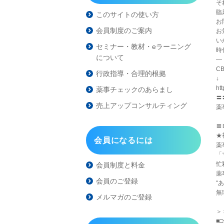
そ
臨
このサイトの使い方
お
会員制度のご案内
お
い
セミナー・教材・eラーニング
時
について
―
C
行政指導・合理的根拠
ht
薬事チェックのあらまし
〓
売上アップコンサルティング
薬
「
〓
★
会員になるには
薬
「
忙
会員制度と料金
薬
会員のご登録
“
無
メルマガのご登録
＞＞
■