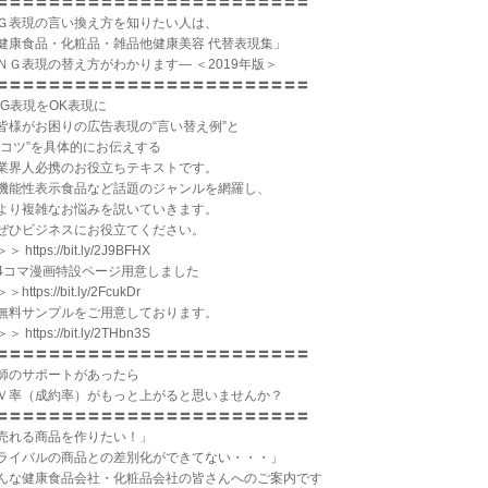
〓〓〓〓〓〓〓〓〓〓〓〓〓〓〓〓〓〓〓〓〓〓〓〓
Ｇ表現の言い換え方を知りたい人は、
健康食品・化粧品・雑品他健康美容 代替表現集」
ＮＧ表現の替え方がわかります― ＜2019年版＞
〓〓〓〓〓〓〓〓〓〓〓〓〓〓〓〓〓〓〓〓〓〓〓〓
NG表現をOK表現に
様がお困りの広告表現の“言い替え例”と
コツ”を具体的にお伝えする
界人必携のお役立ちテキストです。
能性表示食品など話題のジャンルを網羅し、
り複雑なお悩みを説いていきます。
ひビジネスにお役立てください。
＞ https://bit.ly/2J9BFHX
4コマ漫画特設ページ用意しました
＞https://bit.ly/2FcukDr
無料サンプルをご用意しております。
＞ https://bit.ly/2THbn3S
〓〓〓〓〓〓〓〓〓〓〓〓〓〓〓〓〓〓〓〓〓〓〓〓
師のサポートがあったら
Ｖ率（成約率）がもっと上がると思いませんか？
〓〓〓〓〓〓〓〓〓〓〓〓〓〓〓〓〓〓〓〓〓〓〓〓
売れる商品を作りたい！」
ライバルの商品との差別化ができてない・・・」
んな健康食品会社・化粧品会社の皆さんへのご案内です