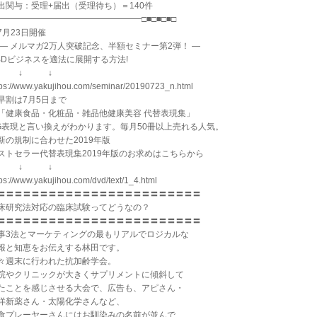
出関与：受理+届出（受理待ち）＝140件
━━━━━━━━━━━━━━━━━□■□■□■□
月23日開催
 ― メルマガ2万人突破記念、半額セミナー第2弾！ ―
BDビジネスを適法に展開する方法!
↓ ↓ ↓
tps://www.yakujihou.com/seminar/20190723_n.html
早割は7月5日まで
健康食品・化粧品・雑品他健康美容 代替表現集」
G表現と言い換えがわかります。毎月50冊以上売れる人気。
新の規制に合わせた2019年版
ストセラー代替表現集2019年版のお求めはこちらから
↓ ↓ ↓
tps://www.yakujihou.com/dvd/text/1_4.html
〓〓〓〓〓〓〓〓〓〓〓〓〓〓〓〓〓〓〓〓〓〓〓〓
床研究法対応の臨床試験ってどうなの？
〓〓〓〓〓〓〓〓〓〓〓〓〓〓〓〓〓〓〓〓〓〓〓〓
事3法とマーケティングの最もリアルでロジカルな
報と知恵をお伝えする林田です。
々週末に行われた抗加齢学会。
院やクリニックが大きくサプリメントに傾斜して
たことを感じさせる大会で、広告も、アピさん・
洋新薬さん・太陽化学さんなど、
食プレーヤーさんにはお馴染みの名前が並んで