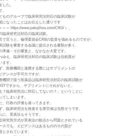
ました。
て、
どものグループで臨床研究法対応の臨床試験が
能になったことはお伝えした通りです
＞＞ https://www.yakujihou.com/CRO/ ）。
の臨床研究法対応の臨床試験。
言で言うと、倫理委員会CRBの監督を強めるものですが、
床試験を審査する会議に提出される書類が多く、
の準備・その審査と、なかなか大変です。
れゆえ、臨床研究法対応の臨床試験は信頼度が
います。
ず、医療機関と連携する際にはサプリメントの
ビデンスが不可欠ですが、
療機関で扱う医薬品は臨床研究法対応の臨床試験が
USTですから、サプリメントにそれがないと、
え？臨床研究法に対応してないの？」ということに
ってしまいます。
た、行政の評価も違ってきます。
ず、臨床研究法を推進する厚労省は当然そうです。
らに、景表法もそうです。
近研究所方式が景表法の観点から問題とされている
ースでも、エビデンスはあるもののその質が
題とされています。