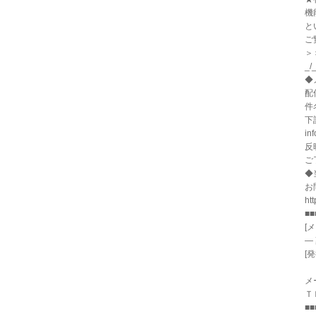
機
と
ご
＞＞
_/_
◆
配
件
下
in
反
ご
◆
お
ht
■■
[
―
[
ht
メー
Ｔ
■■