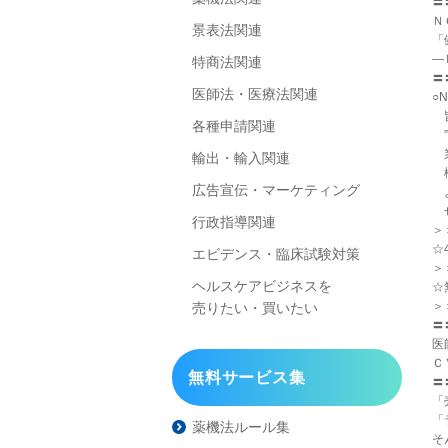
〓
Ｎ
景表法関連
「
―
特商法関連
〓
医師法・医療法関連
○
皆
各種申請関連
”
業
輸出・輸入関連
機
広告宣伝・マーケティング
よ
ぜ
行政指導関連
＞＞
☆
エビデンス・臨床試験対策
＞＞
ヘルスケアビジネスを
☆
＞＞
売りたい・買いたい
〓
医
Ｃ
無料サービス集
〓
「
「
薬機法ルール集
そ