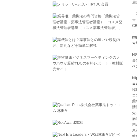
届
━
7
☆
C
ht
★
「
N
最
ベ
ht
〓
臨
〓
薬
情
先
病
来
東
健