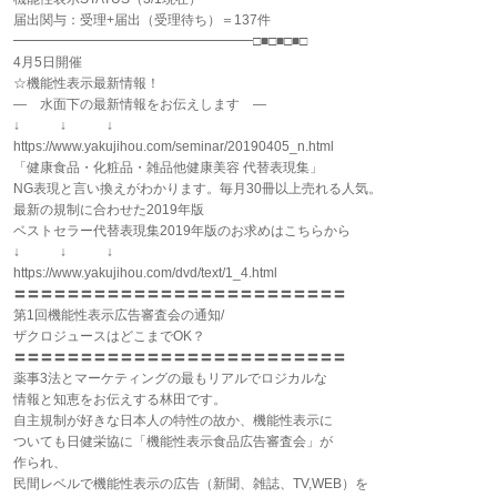
届出関与：受理+届出（受理待ち）＝137件
━━━━━━━━━━━━━━━━━━□■□■□■□
4月5日開催
☆機能性表示最新情報！
― 水面下の最新情報をお伝えします ―
↓ ↓ ↓
https://www.yakujihou.com/seminar/20190405_n.html
「健康食品・化粧品・雑品他健康美容 代替表現集」
NG表現と言い換えがわかります。毎月30冊以上売れる人気。
最新の規制に合わせた2019年版
ベストセラー代替表現集2019年版のお求めはこちらから
↓ ↓ ↓
https://www.yakujihou.com/dvd/text/1_4.html
〓〓〓〓〓〓〓〓〓〓〓〓〓〓〓〓〓〓〓〓〓〓〓〓〓
第1回機能性表示広告審査会の通知/
ザクロジュースはどこまでOK？
〓〓〓〓〓〓〓〓〓〓〓〓〓〓〓〓〓〓〓〓〓〓〓〓〓
薬事3法とマーケティングの最もリアルでロジカルな
情報と知恵をお伝えする林田です。
自主規制が好きな日本人の特性の故か、機能性表示に
ついても日健栄協に「機能性表示食品広告審査会」が
作られ、
民間レベルで機能性表示の広告（新聞、雑誌、TV,WEB）を