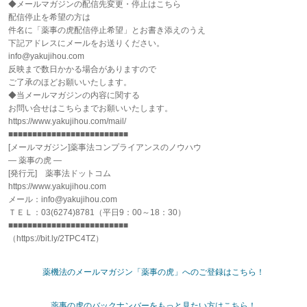
◆メールマガジンの配信先変更・停止はこちら
配信停止を希望の方は
件名に「薬事の虎配信停止希望」とお書き添えのうえ
下記アドレスにメールをお送りください。
info@yakujihou.com
反映まで数日かかる場合がありますので
ご了承のほどお願いいたします。
◆当メールマガジンの内容に関する
お問い合せはこちらまでお願いいたします。
https://www.yakujihou.com/mail/
■■■■■■■■■■■■■■■■■■■■■■■■■
[メールマガジン]薬事法コンプライアンスのノウハウ
― 薬事の虎 ―
[発行元] 薬事法ドットコム
https://www.yakujihou.com
メール：info@yakujihou.com
ＴＥＬ：03(6274)8781（平日9：00～18：30）
■■■■■■■■■■■■■■■■■■■■■■■■■
（https://bit.ly/2TPC4TZ）
薬機法のメールマガジン「薬事の虎」へのご登録はこちら！
薬事の虎のバックナンバーをもっと見たい方はこちら！