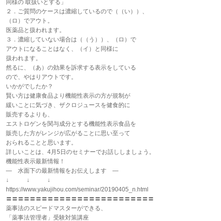
同様の 取扱いとする」
２．ご質問のケースは濃縮しているので（（い））、
（ロ）でアウト。
医薬品と扱われます。
３．濃縮していない場合は（（う））、（ロ）で
アウトになることはなく、（イ）と同様に
扱われます。
然るに、（あ）の効果を訴求する表示をしている
ので、やはりアウトです。
いかがでしたか？
賢い方は健康食品より機能性表示の方が規制が
緩いことに気づき、ザクロジュースを健食的に
販売するよりも、
エストロゲンを関与成分とする機能性表示食品を
販売した方がレンジが広がることに思い至って
おられることと思います。
詳しいことは、4月5日のセミナーでお話ししましょう。
機能性表示最新情報！
― 水面下の最新情報をお伝えします ―
↓ ↓ ↓
https://www.yakujihou.com/seminar/20190405_n.html
〓〓〓〓〓〓〓〓〓〓〓〓〓〓〓〓〓〓〓〓〓〓〓〓〓
薬事法のスピードマスターができる、
「薬事法管理者」受験対策講座