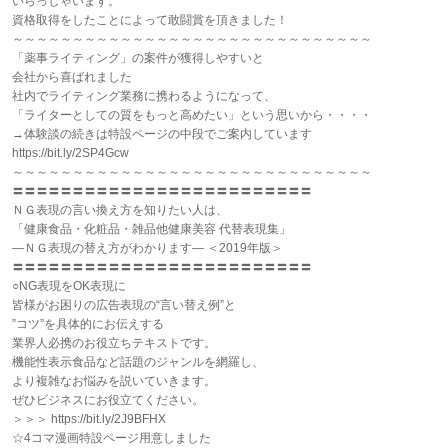
いらっしゃいます。
資格取得をしたことによって敢闘賞を頂きました！
～～～～～～～～～～～～～～～～～～～～～～～～～～～～～～
「薬事ライティング」の案件が獲得しやすいと
会社から喜ばれました
社内でライティング業務に携わるようになって、
「ライターとしての質をもっと高めたい」という思いから・・・・
→体験談の続きは特設ページの中段でご案内しています
https://bit.ly/2SP4Gcw
～～～～～～～～～～～～～～～～～～～～～～～～～～～～～～
〓〓〓〓〓〓〓〓〓〓〓〓〓〓〓〓〓〓〓〓〓〓〓〓〓
ＮＧ表現の言い換え方を知りたい人は、
「健康食品・化粧品・雑品他健康美容 代替表現集」
―ＮＧ表現の替え方がわかります― ＜2019年版＞
〓〓〓〓〓〓〓〓〓〓〓〓〓〓〓〓〓〓〓〓〓〓〓〓〓
○NG表現をOK表現に
皆様がお困りの広告表現の“言い替え例”と
”コツ”を具体的にお伝えする
業界人必携のお役立ちテキストです。
機能性表示食品など話題のジャンルを網羅し、
より複雑なお悩みを説いていきます。
ぜひビジネスにお役立てください。
＞＞＞ https://bit.ly/2J9BFHX
☆4コマ漫画特設ページ用意しました