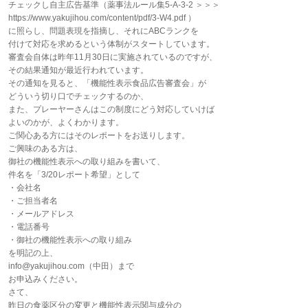
チェックし自主広告基準（薬事法ルール集5-A-3-2 ＞＞＞
https://www.yakujihou.com/content/pdf/3-W4.pdf ）
に照らし、問題表現を指摘し、それにABCランクを
付けて対応を求めるという体制がスタートしています。
審査会自体は昨年11月30日に実施されているのですが、
その結果通知が最近行われています。
その通知を見ると、「機能性表示食品広告審査会」が
どういう切り口でチェックするのか、
また、プレーヤーさんはこの制度にどう対応していけば
よいのかが、よくわかります。
ご関心ある方にはそのレポートをお送りします。
ご興味のある方は、
御社の機能性表示への取り組みを書いて、
件名を「3/20レポート希望」として
・会社名
・ご担当者名
・メールアドレス
・電話番号
・御社の機能性表示への取り組み
を明記の上、
info@yakujihou.com（中田）まで
お申込みください。
さて、
昨日の食薬区分の変更と機能性表示関与成分の