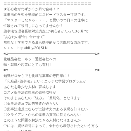
〓〓〓〓〓〓〓〓〓〓〓〓〓〓〓〓〓〓〓〓〓〓〓〓〓
★初心者がわずか３か月で合格！？
薬事法の学習を効率的にスピードマスター可能です。
「マスターしなきゃ・・・」と思いつつ日々の仕事に
忙殺されて後回しになってませんか？
薬事法管理者受験対策講座は“初心者がたった3ヶ月”で
“あなたの都合に合わせて”
無理なく学習できる最も効率的かつ実践的な講座です。
＞＞＞ http://bit.ly/2OljSLN
■□━━━━━━━━━━━━━━━━━━━━━━━━━□■
化粧品会社、ネット通販会社への
転・就職や起業にとても有利！
■□━━━━━━━━━━━━━━━━━━━━━━━━━□■
知識ゼロからでも化粧品薬事の専門家に！
「化粧品×薬事法」というニッチな学習プログラムが
あなたを希少な人材に育成します
コスメ薬事法管理者の資格取得が
そのままあなたの「強み」「差別化」となります
〇薬事法違反で広告審査が通らない
〇薬事法違反にならずに訴求力のある表現を知りたい
〇クライアントからの薬事の質問に答えられない
このような問題を解決できる人材になりませんか
中には、資格取得によって、会社から表彰されたという方も