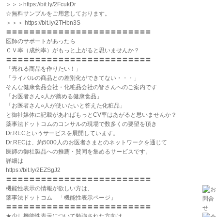
＞＞＞https://bit.ly/2FcukDr
☆無料サンプルをご用意しております。
＞＞＞ https://bit.ly/2THbn3S
〓〓〓〓〓〓〓〓〓〓〓〓〓〓〓〓〓〓〓〓〓〓〓〓〓
医師のサポートがあったら
ＣＶ率（成約率）がもっと上がると思いませんか？
〓〓〓〓〓〓〓〓〓〓〓〓〓〓〓〓〓〓〓〓〓〓〓〓〓
「売れる商品を作りたい！」
「ライバルの商品との差別化ができてない・・・」
そんな健康食品会社・化粧品会社の皆さんへのご案内です
「お医者さん○人が薦める健康食品」
「お医者さん○人が使いたいと答えた化粧品」
と御社媒体に記載があればもっとCV率はあがると思いませんか？
薬事法ドットコムのコンサルの現場で数多くの要望を頂き
Dr.RECというサービスを展開しています。
Dr.RECは、約5000人のお医者さまとのネットワークを通じて
医師の御社製品への推薦・賛同を集めるサービスです。
詳細は
https://bit.ly/2EZSgJ2
〓〓〓〓〓〓〓〓〓〓〓〓〓〓〓〓〓〓〓〓〓〓〓〓〓
機能性表示の情報が欲しい方は、
薬事法ドットコム 「機能性表示ページ」
〓〓〓〓〓〓〓〓〓〓〓〓〓〓〓〓〓〓〓〓〓〓〓〓〓
★少し機能性表示について勉強された方向け