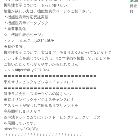
機能性表示について、もっと知りたい、
情報が欲しい方は、機能性表示ページをご覧下さい。
＊機能性表示対応受託実績
＊機能性表示データブック
＊重要事例集
☆「機能性表示ページ」
＞＞＞ https://bit.ly/2T4L5UH
★初心者向け
機能性表示について、実はまだ「あまりよくわかってないかも？」
という不安を感じている方は、4コマ漫画を掲載しているＬＰを
ご覧いただくとわかりやすいかもしれません
＞＞＞https://bit.ly/2O7lRo4
〓〓〓〓〓〓〓〓〓〓〓〓〓〓〓〓〓〓〓〓〓〓〓〓〓
東京オリンピックをビジネスチャンスに！
〓〓〓〓〓〓〓〓〓〓〓〓〓〓〓〓〓〓〓〓〓〓〓〓〓
健康食品会社・スポーツジムの皆さんへ
東京オリンピックをビジネスチャンスに！
アスリートが安心して飲めるサプリメントを
商品開発しませんか？
薬事法ドットコムではアンチドーピングチェックサービス
を展開しています。
https://bit.ly/2XXjBEg
_/_/_/_/_/_/_/_/_/_/_/_/_/_/_/_/_/_/_/_/_/_/_/_/_/