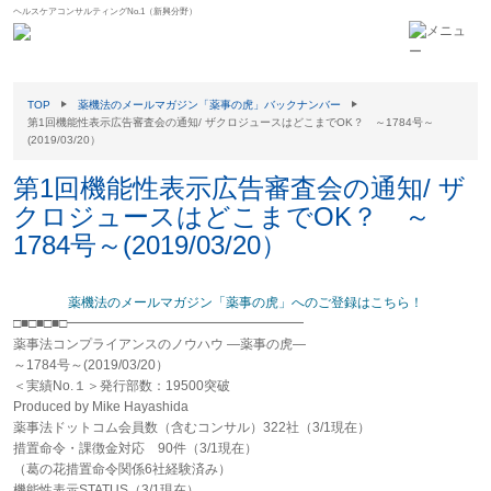
ヘルスケアコンサルティングNo.1（新興分野）
TOP
薬機法のメールマガジン「薬事の虎」バックナンバー
第1回機能性表示広告審査会の通知/ ザクロジュースはどこまでOK？ ～1784号～
(2019/03/20）
第1回機能性表示広告審査会の通知/ ザ
クロジュースはどこまでOK？ ～
1784号～(2019/03/20）
薬機法のメールマガジン「薬事の虎」へのご登録はこちら！
□■□■□■□━━━━━━━━━━━━━━━━━━
薬事法コンプライアンスのノウハウ ―薬事の虎―
～1784号～(2019/03/20）
＜実績No.１＞発行部数：19500突破
Produced by Mike Hayashida
薬事法ドットコム会員数（含むコンサル）322社（3/1現在）
措置命令・課徴金対応 90件（3/1現在）
（葛の花措置命令関係6社経験済み）
機能性表示STATUS（3/1現在）