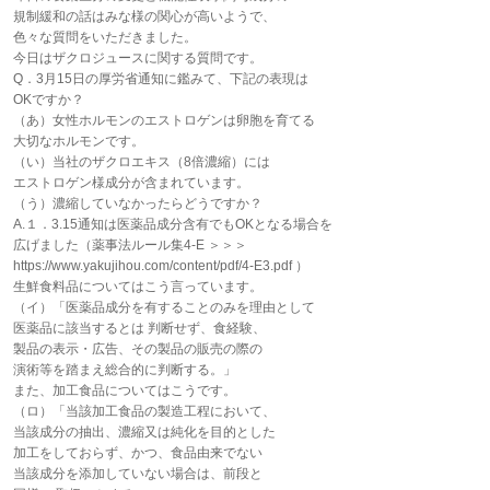
規制緩和の話はみな様の関心が高いようで、
色々な質問をいただきました。
今日はザクロジュースに関する質問です。
Q．3月15日の厚労省通知に鑑みて、下記の表現は
OKですか？
（あ）女性ホルモンのエストロゲンは卵胞を育てる
大切なホルモンです。
（い）当社のザクロエキス（8倍濃縮）には
エストロゲン様成分が含まれています。
（う）濃縮していなかったらどうですか？
A.１．3.15通知は医薬品成分含有でもOKとなる場合を
広げました（薬事法ルール集4-E ＞＞＞
https://www.yakujihou.com/content/pdf/4-E3.pdf ）
生鮮食料品についてはこう言っています。
（イ）「医薬品成分を有することのみを理由として
医薬品に該当するとは 判断せず、食経験、
製品の表示・広告、その製品の販売の際の
演術等を踏まえ総合的に判断する。」
また、加工食品についてはこうです。
（ロ）「当該加工食品の製造工程において、
当該成分の抽出、濃縮又は純化を目的とした
加工をしておらず、かつ、食品由来でない
当該成分を添加していない場合は、前段と