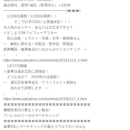
届出関与：受理+届出（受理待ち）＝133件
━━━━━━━━━━━━━━━━━━□■□■□■□
11月8日満席！12月6日満席！！
そこで12月13日にも実施決定！！！
大人気のセミナー、あなたは大丈夫ですか？
☆どこまでOK？ビフォーアフター
別人比較・イラスト・写真・大学・医師推せん
― 劇的に変わる！化粧品・部外品・医薬品・
医療機器・健康食品のこれからのクリエイティブ ―
↓ ↓ ↓
https://www.yakujihou.com/seminar/20181213_n.html
1月17日開催
☆薬事法違反広告に課徴金！
どうなるの？ 2019年の法規制！
― 適正広告基準改正・アフィリエイト規制も
合わせて説明します ―
↓ ↓ ↓
https://www.yakujihou.com/seminar/20190117_n.html
〓〓〓〓〓〓〓〓〓〓〓〓〓〓〓〓〓〓〓〓〓〓〓〓〓
機能性表示の黄なくさい動き/
アパレルのリーガルマーケティング
〓〓〓〓〓〓〓〓〓〓〓〓〓〓〓〓〓〓〓〓〓〓〓〓〓
薬事3法とマーケティングの最もリアルでロジカルな