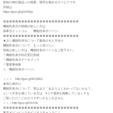
医師の御社製品への推薦・賛同を集めるサービスです。
詳細は
https://goo.gl/qSVNEp
〓〓〓〓〓〓〓〓〓〓〓〓〓〓〓〓〓〓〓〓〓〓〓〓〓
機能性表示の情報が欲しい方は、
薬事法ドットコム 「機能性表示ページ」
〓〓〓〓〓〓〓〓〓〓〓〓〓〓〓〓〓〓〓〓〓〓〓〓〓
★少し機能性表示について勉強された方向け
機能性表示について、もっと知りたい、
情報が欲しい方は、機能性表示ページをご覧下さい。
＊機能性表示対応受託実績
＊機能性表示データブック
＊重要事例集
☆「機能性表示ページ」
＞＞＞ http://goo.gl/9C89k3
★初心者向け
機能性表示について、実はまだ「あまりよくわかってないかも？」
という不安を感じている方は、4コマ漫画を掲載しているＬＰを
ご覧いただくとわかりやすいかもしれません
＞＞＞http://goo.gl/lJn1NL
〓〓〓〓〓〓〓〓〓〓〓〓〓〓〓〓〓〓〓〓〓〓〓〓〓
東京オリンピックをビジネスチャンスに！