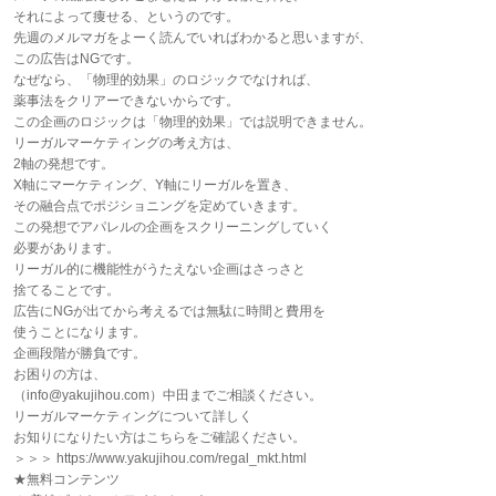
それによって痩せる、というのです。
先週のメルマガをよーく読んでいればわかると思いますが、
この広告はNGです。
なぜなら、「物理的効果」のロジックでなければ、
薬事法をクリアーできないからです。
この企画のロジックは「物理的効果」では説明できません。
リーガルマーケティングの考え方は、
2軸の発想です。
X軸にマーケティング、Y軸にリーガルを置き、
その融合点でポジショニングを定めていきます。
この発想でアパレルの企画をスクリーニングしていく
必要があります。
リーガル的に機能性がうたえない企画はさっさと
捨てることです。
広告にNGが出てから考えるでは無駄に時間と費用を
使うことになります。
企画段階が勝負です。
お困りの方は、
（info@yakujihou.com）中田までご相談ください。
リーガルマーケティングについて詳しく
お知りになりたい方はこちらをご確認ください。
＞＞＞ https://www.yakujihou.com/regal_mkt.html
★無料コンテンツ