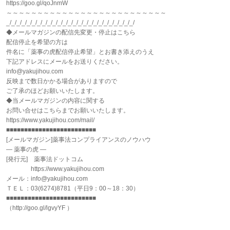
https://goo.gl/qoJnmW
～～～～～～～～～～～～～～～～～～～～～～～～～～
_/_/_/_/_/_/_/_/_/_/_/_/_/_/_/_/_/_/_/_/_/_/_/_/_/
◆メールマガジンの配信先変更・停止はこちら
配信停止を希望の方は
件名に「薬事の虎配信停止希望」とお書き添えのうえ
下記アドレスにメールをお送りください。
info@yakujihou.com
反映まで数日かかる場合がありますので
ご了承のほどお願いいたします。
◆当メールマガジンの内容に関する
お問い合せはこちらまでお願いいたします。
https://www.yakujihou.com/mail/
■■■■■■■■■■■■■■■■■■■■■■■■■
[メールマガジン]薬事法コンプライアンスのノウハウ
― 薬事の虎 ―
[発行元] 薬事法ドットコム
https://www.yakujihou.com
メール：info@yakujihou.com
ＴＥＬ：03(6274)8781（平日9：00～18：30）
■■■■■■■■■■■■■■■■■■■■■■■■■
（http://goo.gl/lgvyYF ）