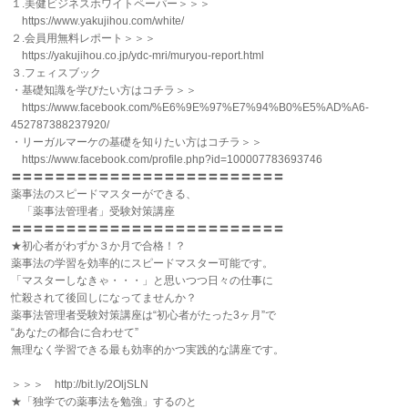
１.美健ビジネスホワイトペーパー＞＞＞
https://www.yakujihou.com/white/
２.会員用無料レポート＞＞＞
https://yakujihou.co.jp/ydc-mri/muryou-report.html
３.フェィスブック
・基礎知識を学びたい方はコチラ＞＞
https://www.facebook.com/%E6%9E%97%E7%94%B0%E5%AD%A6-
452787388237920/
・リーガルマーケの基礎を知りたい方はコチラ＞＞
https://www.facebook.com/profile.php?id=100007783693746
〓〓〓〓〓〓〓〓〓〓〓〓〓〓〓〓〓〓〓〓〓〓〓〓〓
薬事法のスピードマスターができる、
「薬事法管理者」受験対策講座
〓〓〓〓〓〓〓〓〓〓〓〓〓〓〓〓〓〓〓〓〓〓〓〓〓
★初心者がわずか３か月で合格！？
薬事法の学習を効率的にスピードマスター可能です。
「マスターしなきゃ・・・」と思いつつ日々の仕事に
忙殺されて後回しになってませんか？
薬事法管理者受験対策講座は“初心者がたった3ヶ月”で
“あなたの都合に合わせて”
無理なく学習できる最も効率的かつ実践的な講座です。
＞＞＞ http://bit.ly/2OljSLN
★「独学での薬事法を勉強」するのと