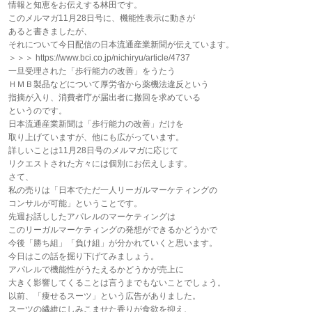
情報と知恵をお伝えする林田です。
このメルマガ11月28日号に、機能性表示に動きが
あると書きましたが、
それについて今日配信の日本流通産業新聞が伝えています。
＞＞＞ https://www.bci.co.jp/nichiryu/article/4737
一旦受理された「歩行能力の改善」をうたう
ＨＭＢ製品などについて厚労省から薬機法違反という
指摘が入り、消費者庁が届出者に撤回を求めている
というのです。
日本流通産業新聞は「歩行能力の改善」だけを
取り上げていますが、他にも広がっています。
詳しいことは11月28日号のメルマガに応じて
リクエストされた方々には個別にお伝えします。
さて、
私の売りは「日本でただ一人リーガルマーケティングの
コンサルが可能」ということです。
先週お話ししたアパレルのマーケティングは
このリーガルマーケティングの発想ができるかどうかで
今後「勝ち組」「負け組」が分かれていくと思います。
今日はこの話を掘り下げてみましょう。
アパレルで機能性がうたえるかどうかが売上に
大きく影響してくることは言うまでもないことでしょう。
以前、「痩せるスーツ」という広告がありました。
スーツの繊維にしみこませた香りが食欲を抑え、