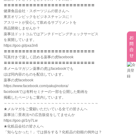
〓〓〓〓〓〓〓〓〓〓〓〓〓〓〓〓〓〓〓〓〓〓〓〓〓
健康食品会社・スポーツジムの皆さんへ
東京オリンピックをビジネスチャンスに！
アスリートが安心して飲めるサプリメントを
商品開発しませんか？
薬事法ドットコムではアンチドーピングチェックサービス
を展開しています。
https://goo.gl/pxa3n6
〓〓〓〓〓〓〓〓〓〓〓〓〓〓〓〓〓〓〓〓〓〓〓〓〓
写真付きで楽しく読める薬事の虎facebook
〓〓〓〓〓〓〓〓〓〓〓〓〓〓〓〓〓〓〓〓〓〓〓〓〓
本メールマガジン薬事の虎はfacebookでも
ほぼ同内容のものを配信しています。
薬事の虎facebook
https://www.facebook.com/yakujinotora/
facebookでは有料セミナーの一部を公開した動画を
掲載したページもご案内しています。
～～～～～～～～～～～～～～～～～～～～～～～～～～
★メルマガをご愛顧いただいている全ての皆さんへ
薬事法〇景表法×の広告販促をしてませんか
https://goo.gl/1ry7Lw
★化粧品会社の皆さんへ
「知らなかった！」では損をする？化粧品の効能の例外は？