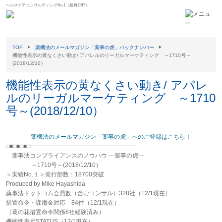
ヘルスケアコンサルティングNo.1（新興分野）
TOP
薬機法のメールマガジン「薬事の虎」バックナンバー
機能性表示の黄なくさい動き/ アパレルのリーガルマーケティング ～1710号～
(2018/12/10）
機能性表示の黄なくさい動き/ アパレ
ルのリーガルマーケティング ～1710
号～(2018/12/10）
薬機法のメールマガジン「薬事の虎」へのご登録はこちら！
□■□■□■□━━━━━━━━━━━━━━━━━━
薬事法コンプライアンスのノウハウ ―薬事の虎―
～1710号～(2018/12/10）
＜実績No.１＞発行部数：18700突破
Produced by Mike Hayashida
薬事法ドットコム会員数（含むコンサル）328社（12/1現在）
措置命令・課徴金対応 84件（12/1現在）
（葛の花措置命令関係6社経験済み）
機能性表示STATUS（12/1現在）