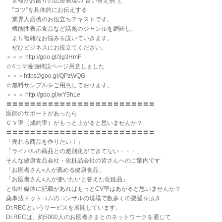
皆様がお困りの広告表現の“言い替え例”と
”コツ”を具体的にお伝えする
業界人必携のお役立ちテキストです。
機能性表示食品など話題のジャンルを網羅し、
より複雑なお悩みを説いていきます。
ぜひビジネスにお役立てください。
＞＞＞ http://goo.gl/3g3HmF
☆4コマ漫画特設ページ用意しました
＞＞＞https://goo.gl/QPzWQG
☆無料サンプルをご用意しております。
＞＞＞ http://goo.gl/wY9hLe
〓〓〓〓〓〓〓〓〓〓〓〓〓〓〓〓〓〓〓〓〓〓〓〓〓
医師のサポートがあったら
ＣＶ率（成約率）がもっと上がると思いませんか？
〓〓〓〓〓〓〓〓〓〓〓〓〓〓〓〓〓〓〓〓〓〓〓〓〓
「売れる商品を作りたい！」
「ライバルの商品との差別化ができてない・・・」
そんな健康食品会社・化粧品会社の皆さんへのご案内です
「お医者さん○人が薦める健康食品」
「お医者さん○人が使いたいと答えた化粧品」
と御社媒体に記載があればもっとCV率はあがると思いませんか？
薬事法ドットコムのコンサルの現場で数多くの要望を頂き
Dr.RECというサービスを展開しています。
Dr.RECは、約5000人のお医者さまとのネットワークを通じて