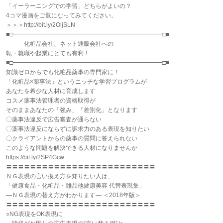
「イーラーニングでの学習」どちらがよいの？
4コマ漫画をご覧になってみてください。
＞＞＞http://bit.ly/2OljSLN
■□━━━━━━━━━━━━━━━━━━━━━━━━━□■
化粧品会社、ネット通販会社への
転・就職や起業にとても有利！
■□━━━━━━━━━━━━━━━━━━━━━━━━━□■
知識ゼロからでも化粧品薬事の専門家に！
「化粧品×薬事法」というニッチな学習プログラムが
あなたを希少な人材に育成します
コスメ薬事法管理者の資格取得が
そのままあなたの「強み」「差別化」となります
〇薬事法違反で広告審査が通らない
〇薬事法違反にならずに訴求力のある表現を知りたい
〇クライアントからの薬事の質問に答えられない
このような問題を解決できる人材になりませんか
https://bit.ly/2SP4Gcw
〓〓〓〓〓〓〓〓〓〓〓〓〓〓〓〓〓〓〓〓〓〓〓〓〓
ＮＧ表現の言い換え方を知りたい人は、
「健康食品・化粧品・雑品他健康美容 代替表現集」
―ＮＧ表現の替え方がわかります― ＜2018年版＞
〓〓〓〓〓〓〓〓〓〓〓〓〓〓〓〓〓〓〓〓〓〓〓〓〓
○NG表現をOK表現に