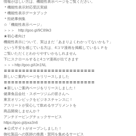
情報がほしい方は、機能性表示ページをご覧ください。
＊機能性表示対応受託実績
＊機能性表示データブック
＊拒絶事例集
☆「機能性表示ページ」
＞＞＞ http://goo.gl/9C89k3
★初心者向け
機能性表示について、実はまだ「あまりよくわかってないかも？」
という不安を感じている方は、4コマ漫画を掲載しているＬＰを
ご覧いただくとわかりやすいかもしれません
下にスクロールすると4コマ漫画が出てきます
＞＞＞http://goo.gl/lJn1NL
〓〓〓〓〓〓〓〓〓〓〓〓〓〓〓〓〓〓〓〓〓〓〓〓〓
新しいご案内ページをリリースしました
〓〓〓〓〓〓〓〓〓〓〓〓〓〓〓〓〓〓〓〓〓〓〓〓〓
★新しいご案内ページをリリースしました！
健康食品会社・スポーツジムの皆さんへ
東京オリンピックをビジネスチャンスに！
アスリートが安心して飲めるサプリメントを
商品開発しませんか？
アンチドーピングチェックサービス
https://goo.gl/pxa3n6
★公式サイトがオープンしました！
御社製品への医師の推薦・賛同を集めるサービス