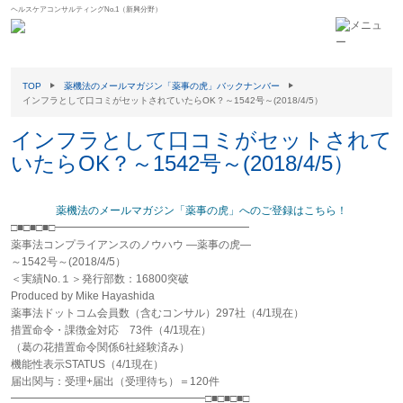
ヘルスケアコンサルティングNo.1（新興分野）
TOP
薬機法のメールマガジン「薬事の虎」バックナンバー
インフラとして口コミがセットされていたらOK？～1542号～(2018/4/5）
インフラとして口コミがセットされて
いたらOK？～1542号～(2018/4/5）
薬機法のメールマガジン「薬事の虎」へのご登録はこちら！
□■□■□■□━━━━━━━━━━━━━━━━━━
薬事法コンプライアンスのノウハウ ―薬事の虎―
～1542号～(2018/4/5）
＜実績No.１＞発行部数：16800突破
Produced by Mike Hayashida
薬事法ドットコム会員数（含むコンサル）297社（4/1現在）
措置命令・課徴金対応 73件（4/1現在）
（葛の花措置命令関係6社経験済み）
機能性表示STATUS（4/1現在）
届出関与：受理+届出（受理待ち）＝120件
━━━━━━━━━━━━━━━━━━□■□■□■□