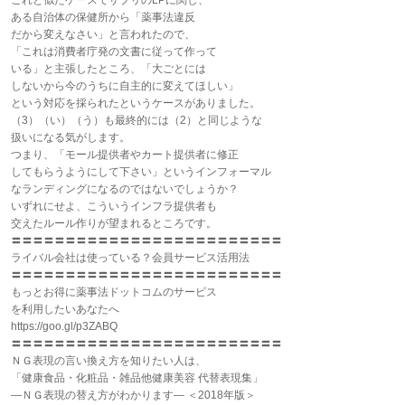
これと似たケースでサプリのLPに関し、
ある自治体の保健所から「薬事法違反
だから変えなさい」と言われたので、
「これは消費者庁発の文書に従って作って
いる」と主張したところ、「大ごとには
しないから今のうちに自主的に変えてほしい」
という対応を採られたというケースがありました。
（3）（い）（う）も最終的には（2）と同じような
扱いになる気がします。
つまり、「モール提供者やカート提供者に修正
してもらうようにして下さい」というインフォーマル
なランディングになるのではないでしょうか？
いずれにせよ、こういうインフラ提供者も
交えたルール作りが望まれるところです。
〓〓〓〓〓〓〓〓〓〓〓〓〓〓〓〓〓〓〓〓〓〓〓〓〓
ライバル会社は使っている？会員サービス活用法
〓〓〓〓〓〓〓〓〓〓〓〓〓〓〓〓〓〓〓〓〓〓〓〓〓
もっとお得に薬事法ドットコムのサービス
を利用したいあなたへ
https://goo.gl/p3ZABQ
〓〓〓〓〓〓〓〓〓〓〓〓〓〓〓〓〓〓〓〓〓〓〓〓〓
ＮＧ表現の言い換え方を知りたい人は、
「健康食品・化粧品・雑品他健康美容 代替表現集」
―ＮＧ表現の替え方がわかります― ＜2018年版＞