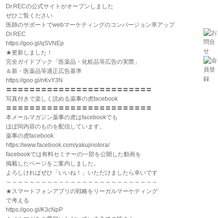
Dr.RECの公式サイトがオープンしました
ぜひご覧ください
医師のサポートでwebマーケティングのコンバージョン率アップ
Dr.REC
https://goo.gl/qSVNEp
★更新しました！
完全ガイドブック「医薬品・化粧品等広告の実際」
＆新・医薬品等適正広告基準
https://goo.gl/nKvY3N
〓〓〓〓〓〓〓〓〓〓〓〓〓〓〓〓〓〓〓〓〓〓〓〓〓
写真付きで楽しく読める薬事の虎facebook
〓〓〓〓〓〓〓〓〓〓〓〓〓〓〓〓〓〓〓〓〓〓〓〓〓
本メールマガジン薬事の虎はfacebookでも
ほぼ同内容のものを配信しています。
薬事の虎facebook
https://www.facebook.com/yakujinotora/
facebookでは有料セミナーの一部を公開した動画を
掲載したページをご案内しました。
よろしければぜひ「いいね！」いただけましたら幸いです
～～～～～～～～～～～～～～～～～～～～～～～～～～
★スマートフォンアプリの戦略をリーガルマーケティング
で考える
https://goo.gl/K3cNpP