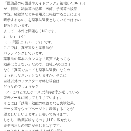
「医薬品の範囲基準ガイドブック」第3版 P136（5）
が「新聞、雑誌等の記事、医師、学者等の談話、
学説、経験談などを引用又は掲載することにより
暗示するもの」を薬事法違反としているのはその
趣旨と思います。
よって、本件は問題なくNGです。
2.（い）（う）
（1）問題は（い）（う）です。
ここでは、真実追及と薬事法が
バッティングしています。
薬事法の基本スタンスは「真実であっても
効果は言えない」なので、自社LPの口コミ
なら「真実であっても薬事法違反にならぬ
よう直しなさい」となりますが、そこに
自社以外のファクターが絡む場合は
どうなのでしょうか？
（2）これと似たケースは消費者庁が送っている
警告メールに関しても生じています。
そこには「効果・効能の根拠となる実験効果、
データ等をウェブページ上に表示することが
望ましいといえます」と書いてあります。
しかし、臨床試験をそのままLPに載せたら
薬事法違反の問題が生じるはずです。