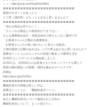
＞＞＞http://youtu.be/FEaj0DjXMBA
〓〓〓〓〓〓〓〓〓〓〓〓〓〓〓〓〓〓〓〓〓〓〓〓〓
医師のサポートがあったら
ＣＶ率（成約率）がもっと上がると思いませんか？
〓〓〓〓〓〓〓〓〓〓〓〓〓〓〓〓〓〓〓〓〓〓〓〓〓
「売れる商品を作りたい！」
「ライバルの商品との差別化ができてない・・・」
そんな健康食品会社・化粧品会社の皆さんへのご案内です
「お医者さん○人が薦める健康食品」
「お医者さん○人が使い続けたいと答えた化粧品」
と御社媒体に記載があればもっとCV率はあがると思いませんか？
薬事法ドットコムのコンサルの現場で数多くの要望を頂き
Dr.RECというサービスを開始致しました
Dr.RECは、約5000人のお医者さまとのネットワークを通じて
医師の御社製品への推薦・賛同を集めるサービスです。
詳細は
https://goo.gl/qSVNEp
〓〓〓〓〓〓〓〓〓〓〓〓〓〓〓〓〓〓〓〓〓〓〓〓〓
機能性表示の情報が欲しい方は、
薬事法ドットコム 「機能性表示ページ」
〓〓〓〓〓〓〓〓〓〓〓〓〓〓〓〓〓〓〓〓〓〓〓〓〓
★少し機能性表示について勉強された方向け
機能性表示について、もっと知りたい、