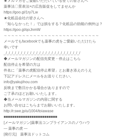
★メルマガをご愛顧いただいている全ての皆さんへ
薬事法〇景表法×の広告販促をしてませんか
https://goo.gl/1ry7Lw
★化粧品会社の皆さんへ
「知らなかった！」では損をする？化粧品の効能の例外は？
https://goo.gl/qoJnmW
～～～～～～～～～～～～～～～～～～～～～～～～～～
メールでもfacebookでも薬事の虎をご愛顧いただけたら
幸いです
_/_/_/_/_/_/_/_/_/_/_/_/_/_/_/_/_/_/_/_/_/_/_/_/_/
◆メールマガジンの配信先変更・停止はこちら
配信停止を希望の方は
件名に「薬事の虎配信停止希望」とお書き添えのうえ
下記アドレスにメールをお送りください。
info@yakujihou.com
反映まで数日かかる場合がありますので
ご了承のほどお願いいたします。
◆当メールマガジンの内容に関する
お問い合せはこちらまでお願いいたします。
http://r.swe.jp/u/1004/toiawase
■■■■■■■■■■■■■■■■■■■■■■■■■
[メールマガジン]薬事法コンプライアンスのノウハウ
― 薬事の虎 ―
[発行元] 薬事法ドットコム