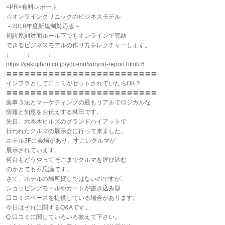
<PR>有料レポート
☆オンラインクリニックのビジネスモデル
－2018年度新規制対応版－
初診原則対面ルール下でもオンラインで完結
できるビジネスモデルの作り方をレクチャーします。
↓ ↓ ↓
https://yakujihou.co.jp/ydc-mri/yuryou-report.html#6
〓〓〓〓〓〓〓〓〓〓〓〓〓〓〓〓〓〓〓〓〓〓〓〓〓
インフラとして口コミがセットされていたらOK？
〓〓〓〓〓〓〓〓〓〓〓〓〓〓〓〓〓〓〓〓〓〓〓〓〓
薬事３法とマーケティングの最もリアルでロジカルな
情報と知恵をお伝えする林田です。
先日、六本木ヒルズのグランドハイアットで
行われたクルマの展示会に行って来ました。
ホテル3Fに会場があり、すごいクルマが
展示されています。
何台もどうやってそこまでクルマを運び込む
のかとても不思議です。
さて、ホテルの場所貸しではないのですが、
ショッピングモールやカートが書き込み型
口コミスペースを提供している場合があります。
今日はそれに関するQ&Aです。
Q.口コミに関していろいろ教えて下さい。