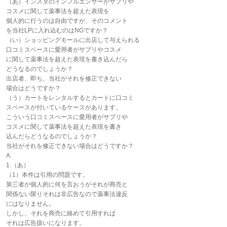
（あ）インスタのインフルエンサーがサプリや
コスメに関して薬事法を超えた表現を
個人的に行うのは自由ですが、そのコメント
を当社LPに入れ込むのはNGですか？
（い）ショッピングモールに出店して与えられる
口コミスペースに愛用者がサプリやコスメ
に関して薬事法を超えた表現を書き込んだら
どうなるのでしょうか？
出店者、即ち、当社がそれを修正できない
場合はどうですか？
（う）カートをレンタルするとカートに口コミ
スペースが付いているケースがあります。
こういう口コミスペースに愛用者がサプリや
コスメに関して薬事法を超えた表現を書き
込んだらどうなるのでしょうか？
当社がそれを修正できない場合はどうですか？
A.
1.（あ）
（1）本件は引用の問題です。
第三者が個人的に何を言おうがそれが商売と
関係ない限りそれは非広告なので薬事法違反
にはなりません。
しかし、それを商売に絡めて引用すれば
それは広告扱いになります。