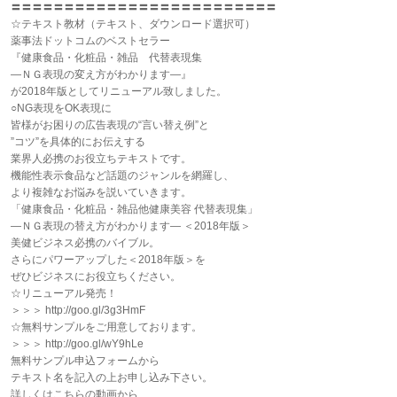
〓〓〓〓〓〓〓〓〓〓〓〓〓〓〓〓〓〓〓〓〓〓〓〓〓
☆テキスト教材（テキスト、ダウンロード選択可）
薬事法ドットコムのベストセラー
『健康食品・化粧品・雑品 代替表現集
―ＮＧ表現の変え方がわかります―』
が2018年版としてリニューアル致しました。
○NG表現をOK表現に
皆様がお困りの広告表現の“言い替え例”と
”コツ”を具体的にお伝えする
業界人必携のお役立ちテキストです。
機能性表示食品など話題のジャンルを網羅し、
より複雑なお悩みを説いていきます。
「健康食品・化粧品・雑品他健康美容 代替表現集」
―ＮＧ表現の替え方がわかります― ＜2018年版＞
美健ビジネス必携のバイブル。
さらにパワーアップした＜2018年版＞を
ぜひビジネスにお役立ちください。
☆リニューアル発売！
＞＞＞ http://goo.gl/3g3HmF
☆無料サンプルをご用意しております。
＞＞＞ http://goo.gl/wY9hLe
無料サンプル申込フォームから
テキスト名を記入の上お申し込み下さい。
詳しくはこちらの動画から