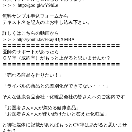
＞＞＞ http://goo.gl/wY9hLe
無料サンプル申込フォームから
テキスト名を記入の上お申し込み下さい。
詳しくはこちらの動画から
＞＞＞http://youtu.be/FEaj0DjXMBA
〓〓〓〓〓〓〓〓〓〓〓〓〓〓〓〓〓〓〓〓〓〓〓〓〓
医師のサポートがあったら
ＣＶ率（成約率）がもっと上がると思いませんか？
〓〓〓〓〓〓〓〓〓〓〓〓〓〓〓〓〓〓〓〓〓〓〓〓〓
「売れる商品を作りたい！」
「ライバルの商品との差別化ができてない・・・」
そんな健康食品会社・化粧品会社の皆さんへのご案内です
「お医者さん○人が薦める健康食品」
「お医者さん○人が使い続けたいと答えた化粧品」
と御社媒体に記載があればもっとCV率はあがると思いませ
んか？