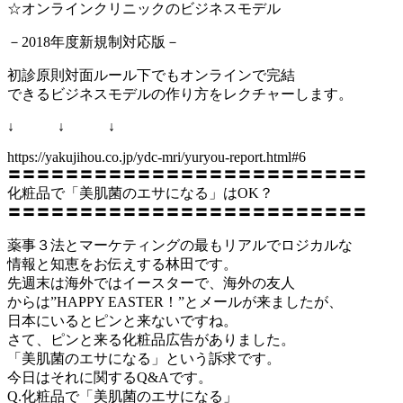
☆オンラインクリニックのビジネスモデル
－2018年度新規制対応版－
初診原則対面ルール下でもオンラインで完結
できるビジネスモデルの作り方をレクチャーします。
↓ ↓ ↓
https://yakujihou.co.jp/ydc-mri/yuryou-report.html#6
〓〓〓〓〓〓〓〓〓〓〓〓〓〓〓〓〓〓〓〓〓〓〓〓〓
化粧品で「美肌菌のエサになる」はOK？
〓〓〓〓〓〓〓〓〓〓〓〓〓〓〓〓〓〓〓〓〓〓〓〓〓
薬事３法とマーケティングの最もリアルでロジカルな
情報と知恵をお伝えする林田です。
先週末は海外ではイースターで、海外の友人
からは”HAPPY EASTER！”とメールが来ましたが、
日本にいるとピンと来ないですね。
さて、ピンと来る化粧品広告がありました。
「美肌菌のエサになる」という訴求です。
今日はそれに関するQ&Aです。
Q.化粧品で「美肌菌のエサになる」