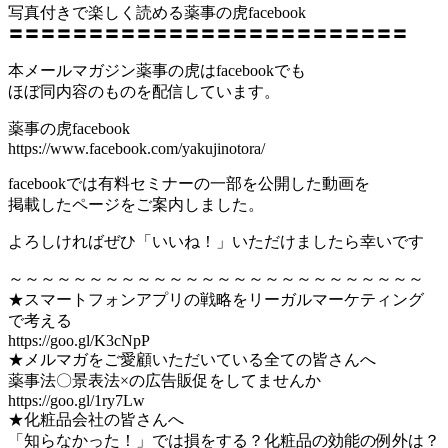
写真付きで楽しく読める薬事の虎facebook
〓〓〓〓〓〓〓〓〓〓〓〓〓〓〓〓〓〓〓〓〓〓〓〓〓
本メールマガジン薬事の虎はfacebookでも
ほぼ同内容のものを配信しています。
薬事の虎facebook
https://www.facebook.com/yakujinotora/
facebookでは有料セミナーの一部を公開した動画を
掲載したページをご案内しました。
よろしければぜひ「いいね！」いただけましたら幸いです
～～～～～～～～～～～～～～～～～～～～～～～～～～
★スマートフォンアプリの戦略をリーガルマーケティング
で考える
https://goo.gl/K3cNpP
★メルマガをご愛顧いただいている全ての皆さんへ
薬事法〇景表法×の広告販促をしてませんか
https://goo.gl/1ry7Lw
★化粧品会社の皆さんへ
「知らなかった！」では損をする？化粧品の効能の例外は？