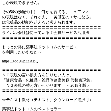
しか表現できません。
その56の効能の中に「何かを育てる」ニュアンス
の表現はなく、それゆえ、「美肌菌のエサになる」
は化粧品の効能を超えると考えられます。
〓〓〓〓〓〓〓〓〓〓〓〓〓〓〓〓〓〓〓〓〓〓〓〓〓
ライバル会社は使っている？会員サービス活用法
〓〓〓〓〓〓〓〓〓〓〓〓〓〓〓〓〓〓〓〓〓〓〓〓〓
もっとお得に薬事法ドットコムのサービス
を利用したいあなたへ
https://goo.gl/p3ZABQ
〓〓〓〓〓〓〓〓〓〓〓〓〓〓〓〓〓〓〓〓〓〓〓〓〓
ＮＧ表現の言い換え方を知りたい人は、
「健康食品・化粧品・雑品他健康美容 代替表現集」
―ＮＧ表現の替え方がわかります― ＜2018年版＞
〓〓〓〓〓〓〓〓〓〓〓〓〓〓〓〓〓〓〓〓〓〓〓〓〓
☆テキスト教材（テキスト、ダウンロード選択可）
薬事法ドットコムのベストセラー