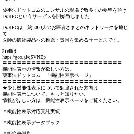
薬事法ドットコムのコンサルの現場で数多くの要望を頂き
Dr.RECというサービスを開始致しました
Dr.RECは、約5000人のお医者さまとのネットワークを通じ
て
医師の御社製品への推薦・賛同を集めるサービスです。
詳細は
https://goo.gl/qSVNEp
〓〓〓〓〓〓〓〓〓〓〓〓〓〓〓〓〓〓〓〓〓〓〓〓〓
機能性表示の情報が欲しい方は、
薬事法ドットコム 「機能性表示ページ」
〓〓〓〓〓〓〓〓〓〓〓〓〓〓〓〓〓〓〓〓〓〓〓〓〓
★少し機能性表示について勉強された方向け
機能性表示について、もっと知りたい、
情報がほしい方は、機能性表示ページをご覧ください。
＊機能性表示対応受託実績
＊機能性表示データブック
＊拒絶事例集