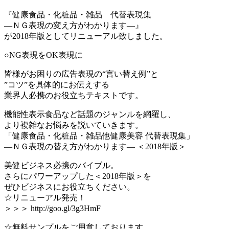
『健康食品・化粧品・雑品 代替表現集
―ＮＧ表現の変え方がわかります―』
が2018年版としてリニューアル致しました。
○NG表現をOK表現に
皆様がお困りの広告表現の“言い替え例”と
”コツ”を具体的にお伝えする
業界人必携のお役立ちテキストです。
機能性表示食品など話題のジャンルを網羅し、
より複雑なお悩みを説いていきます。
「健康食品・化粧品・雑品他健康美容 代替表現集」
―ＮＧ表現の替え方がわかります― ＜2018年版＞
美健ビジネス必携のバイブル。
さらにパワーアップした＜2018年版＞を
ぜひビジネスにお役立ちください。
☆リニューアル発売！
＞＞＞ http://goo.gl/3g3HmF
☆無料サンプルをご用意しております。