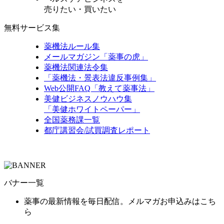
売りたい・買いたい
無料サービス集
薬機法ルール集
メールマガジン「薬事の虎」
薬機法関連法令集
「薬機法・景表法違反事例集」
Web公開FAQ「教えて薬事法」
美健ビジネスノウハウ集
「美健ホワイトペーパー」
全国薬務課一覧
都庁講習会/試買調査レポート
バナー一覧
薬事の最新情報を毎日配信。メルマガお申込みはこち
ら