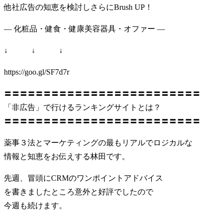
他社広告の知恵を検討しさらにBrush UP！
― 化粧品・健食・健康美容器具・オファー ―
↓ ↓ ↓
https://goo.gl/SF7d7r
〓〓〓〓〓〓〓〓〓〓〓〓〓〓〓〓〓〓〓〓〓〓〓〓〓
「非広告」で行けるランキングサイトとは？
〓〓〓〓〓〓〓〓〓〓〓〓〓〓〓〓〓〓〓〓〓〓〓〓〓
薬事３法とマーケティングの最もリアルでロジカルな
情報と知恵をお伝えする林田です。
先週、冒頭にCRMのワンポイントアドバイス
を書きましたところ意外と好評でしたので
今週も続けます。