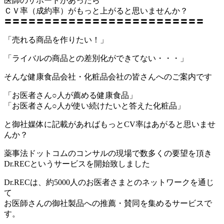
医師のサポートがあったら
ＣＶ率（成約率）がもっと上がると思いませんか？
〓〓〓〓〓〓〓〓〓〓〓〓〓〓〓〓〓〓〓〓〓〓〓〓〓
「売れる商品を作りたい！」
「ライバルの商品との差別化ができてない・・・」
そんな健康食品会社・化粧品会社の皆さんへのご案内です
「お医者さん○人が薦める健康食品」
「お医者さん○人が使い続けたいと答えた化粧品」
と御社媒体に記載があればもっとCV率はあがると思いませ
んか？
薬事法ドットコムのコンサルの現場で数多くの要望を頂き
Dr.RECというサービスを開始致しました
Dr.RECは、約5000人のお医者さまとのネットワークを通じ
て
お医師さんの御社製品への推薦・賛同を集めるサービスで
す。