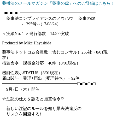
薬機法のメールマガジン「薬事の虎」へのご登録はこちら！
□■□■□■□━━━━━━━━━━━━━━━━━━
薬事法コンプライアンスのノウハウ ―薬事の虎―
～1395号～(17/08/24）
＜実績No.１＞発行部数：14400突破
Produced by Mike Hayashida
薬事法ドットコム会員数（含むコンサル）255社（8/01現
在）
措置命令・課徴金対応 46件（8/01現在）
機能性表示STATUS（8/01現在）
届出関与：受理+届出（受理待ち）＝92件
━━━━━━━━━━━━━━━━━━□■□■□■□
9月7日（木）開催
☆注記の仕方を誤ると措置命令!?
新しい注記のルールを知り景表法違反の
リスクを回避する!