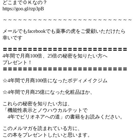
どこまでＯＫなの？
https://goo.gl/rzp3pB
～～～～～～～～～～～～～～～～～～～～～～～～～～
メールでもfacebookでも薬事の虎をご愛顧いただけたら
幸いです
〓〓〓〓〓〓〓〓〓〓〓〓〓〓〓〓〓〓〓〓〓〓〓〓〓
4年間で月商100倍、25倍の秘密を知りたい方へ
プレゼント！
〓〓〓〓〓〓〓〓〓〓〓〓〓〓〓〓〓〓〓〓〓〓〓〓〓
☆4年間で月商100倍になったボディメイクジム
☆4年間で月商25億になった化粧品ほか、
これらの秘密を知りたい方は、
「機能性表示とノウハウカルテットで
4年でビリオネアへの道」の書籍をお読みください。
このメルマガを読まれている方に、
この本をプレゼントしたいと思います。