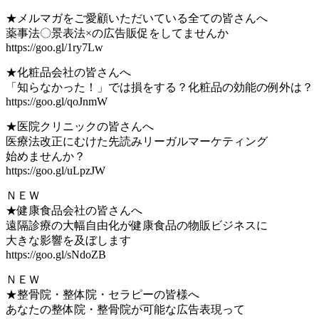
★メルマガをご愛顧いただいている全ての皆さんへ
薬事法〇景表法×の広告販促をしてませんか
https://goo.gl/1ry7Lw
★化粧品会社の皆さんへ
「知らなかった！」では損をする？化粧品の効能の例外は？
https://goo.gl/qoJnmW
★医院クリニックの皆さんへ
医療法改正にむけた先読みリーガルマーケティング
始めませんか？
https://goo.gl/uLpzJW
ＮＥＷ
★健康食品会社の皆さんへ
遠隔診療の大幅自由化が健康食品の物販ビジネスに
大きな影響を及ぼします
https://goo.gl/sNdoZB
ＮＥＷ
★整骨院・整体院・セラピーの皆様へ
あなたの整体院・整骨院が可能な広告表現って