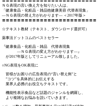
〓〓〓〓〓〓〓〓〓〓〓〓〓〓〓〓〓〓〓〓〓〓〓〓〓
ＮＧ表現の言い換え方を知りたい人は、
「健康食品・化粧品・雑品他健康美容 代替表現集」
―ＮＧ表現の替え方がわかります― ＜2017年版＞
〓〓〓〓〓〓〓〓〓〓〓〓〓〓〓〓〓〓〓〓〓〓〓〓〓
☆テキスト教材（テキスト、ダウンロード選択可）
薬事法ドットコムのベストセラー
『健康食品・化粧品・雑品 代替表現集
―ＮＧ表現の変え方がわかります―』
が2017年版としてリニューアル致しました。
○NG表現をOK表現に
皆様がお困りの広告表現の“言い替え例”と
”コツ”を具体的にお伝えする
業界人必携のお役立ちテキストです。
機能性表示食品など話題のジャンルを網羅し、
より複雑なお悩みを説いていきます。