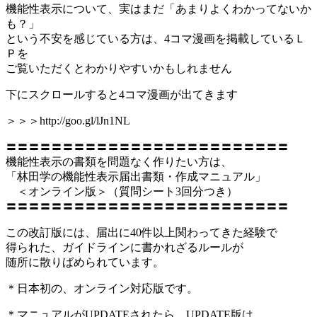
機能性表示について、実はまだ「あまりよくわかってないか
も？」
という不安を感じている方は、4コマ漫画を掲載しているＬ
Ｐを
ご覧いただくとわかりやすいかもしれません
下にスクロールすると4コマ漫画が出てきます
＞＞＞http://goo.gl/lJn1NL
〓〓〓〓〓〓〓〓〓〓〓〓〓〓〓〓〓〓〓〓〓〓〓〓〓
機能性表示の書類を問題なく作りたい方は、
「林田学の機能性表示届出書類・作成マニュアル」
＜オンライン版＞（質問シート3回分つき）
〓〓〓〓〓〓〓〓〓〓〓〓〓〓〓〓〓〓〓〓〓〓〓〓〓
この改訂版には、届出に40件以上関わってきた経験で
得られた、ガイドラインに書かれざるルールが
随所に散りばめられています。
＊日本初の、オンライン対応版です。
＊マニュアルがUPDATEされたら、UPDATE版は