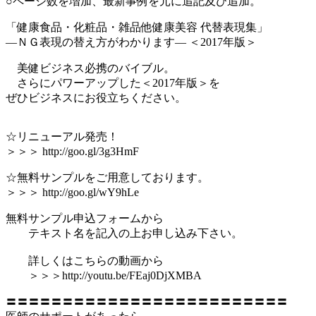
○ページ数を増加、最新事例を元に追記及び追加。
「健康食品・化粧品・雑品他健康美容 代替表現集」
―ＮＧ表現の替え方がわかります― ＜2017年版＞
美健ビジネス必携のバイブル。
さらにパワーアップした＜2017年版＞を
ぜひビジネスにお役立ちください。
☆リニューアル発売！
＞＞＞ http://goo.gl/3g3HmF
☆無料サンプルをご用意しております。
＞＞＞ http://goo.gl/wY9hLe
無料サンプル申込フォームから
テキスト名を記入の上お申し込み下さい。
詳しくはこちらの動画から
＞＞＞http://youtu.be/FEaj0DjXMBA
〓〓〓〓〓〓〓〓〓〓〓〓〓〓〓〓〓〓〓〓〓〓〓〓〓