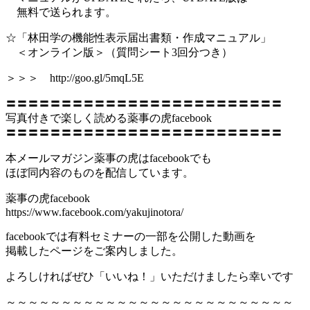
無料で送られます。
☆「林田学の機能性表示届出書類・作成マニュアル」
＜オンライン版＞（質問シート3回分つき）
＞＞＞ http://goo.gl/5mqL5E
〓〓〓〓〓〓〓〓〓〓〓〓〓〓〓〓〓〓〓〓〓〓〓〓〓
写真付きで楽しく読める薬事の虎facebook
〓〓〓〓〓〓〓〓〓〓〓〓〓〓〓〓〓〓〓〓〓〓〓〓〓
本メールマガジン薬事の虎はfacebookでも
ほぼ同内容のものを配信しています。
薬事の虎facebook
https://www.facebook.com/yakujinotora/
facebookでは有料セミナーの一部を公開した動画を
掲載したページをご案内しました。
よろしければぜひ「いいね！」いただけましたら幸いです
～～～～～～～～～～～～～～～～～～～～～～～～～～