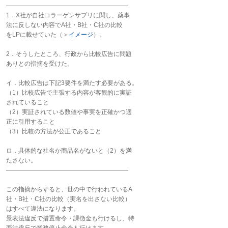
――――――――――――――――――――
1．X社が自社コラーゲンサプリに関し、薬事
法に反しない内容でA社・B社・C社の比較
をLPに載せていた（＞
イメージ
）。
2．そうしたところ、行政から比較広告に問題
ありとの指摘を受けた。
イ．比較広告は下記3要件を満たす必要がある。
（1）比較広告で主張する内容が客観的に実証
されていること
（2）実証されている数値や事実を正確かつ適
正に引用すること
（3）比較の方法が公正であること
ロ．具体的な社名か商品名がないと（2）を満
たさない。
――――――――――――――――――――
この指摘からすると、世の中で行われているA
社・B社・C社の比較（実名を出さない比較）
はすべて違法になります。
景表法違反で措置命令・課徴金も行けるし、特