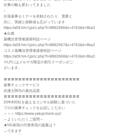
仕事の幅も変わってきました
↓
出張薬事セミナーを依頼されたり、需要と
共に、実績と経験値も広がっています
https://a09.hm-f.jp/cc.php?t=M882666&c=4763&d=9ba3
★出典
薬機法管理者講座特設ページ
https://a09.hm-f.jp/cc.php?t=M882667&c=4763&d=9ba3
コスメ薬機法管理者講座特設ページ
https://a09.hm-f.jp/cc.php?t=M882668&c=4763&d=9ba3
※LPにはメルマガ限定の割引クーポンがご
ざいます。
〓〓〓〓〓〓〓〓〓〓〓〓〓〓〓〓〓〓〓〓〓
薬事チェックサービス
弁護士関与の責任品質
〓〓〓〓〓〓〓〓〓〓〓〓〓〓〓〓〓〓〓〓〓
20年600社を超えるコンサル経験に基づいた
プロの薬事チェックをお試しください
＞＞＞ https://www.yakujicheck.xyz/
～よくいただくご質問～
★NG表現の代替表現の提案は？
→できます