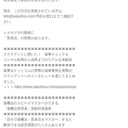
商法違反で業務停止命令も行けます。
現在、この方式を実践されている方は、
info@yakujihou.com 問合せ窓口までご相談下
さい。
☆メルマガの最後に
「景表法」の情報があります。
〓〓〓〓〓〓〓〓〓〓〓〓〓〓〓〓〓〓〓〓〓
クライアントに聞いた！ 薬事チェック＆
コンサル利用から成果までのリアルな体験談
〓〓〓〓〓〓〓〓〓〓〓〓〓〓〓〓〓〓〓〓〓
薬事法ドットコムの実際の成果事例を実際の
クライアントへのインタビューを通じてまとめ
ました。
＞＞＞ https://www.yakujihou.com/supportcase/
〓〓〓〓〓〓〓〓〓〓〓〓〓〓〓〓〓〓〓〓〓
薬機法のスピードマスターができる、
「薬機法管理者」受験対策講座
〓〓〓〓〓〓〓〓〓〓〓〓〓〓〓〓〓〓〓〓〓
「自分で薬機法・景表法をマスター」すると
解決できる経営課題がたくさんあります