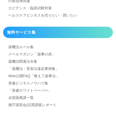
行政指導関連
エビデンス・臨床試験対策
ヘルスケアビジネスを
売りたい・買いたい
無料サービス集
薬機法ルール集
メールマガジン「薬事の虎」
薬機法関連法令集
「薬機法・景表法違反事例集」
Web公開FAQ「教えて薬事法」
美健ビジネスノウハウ集
「美健ホワイトペーパー」
全国薬務課一覧
都庁講習会/試買調査レポート