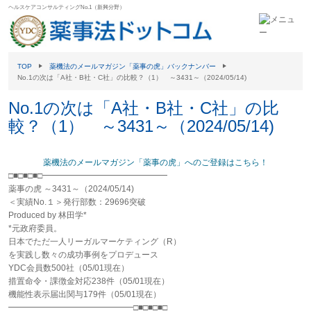
ヘルスケアコンサルティングNo.1（新興分野）
TOP
薬機法のメールマガジン「薬事の虎」バックナンバー
No.1の次は「A社・B社・C社」の比較？（1） ～3431～（2024/05/14)
No.1の次は「A社・B社・C社」の比
較？（1） ～3431～（2024/05/14)
薬機法のメールマガジン「薬事の虎」へのご登録はこちら！
□■□■□■□━━━━━━━━━━━━━━━
薬事の虎 ～3431～（2024/05/14)
＜実績No.１＞発行部数：29696突破
Produced by 林田学*
*元政府委員。
日本でただ一人リーガルマーケティング（R）
を実践し数々の成功事例をプロデュース
YDC会員数500社（05/01現在）
措置命令・課徴金対応238件（05/01現在）
機能性表示届出関与179件（05/01現在）
━━━━━━━━━━━━━━━□■□■□■□