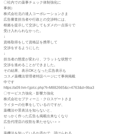
〇社内での薬事チェック体制強化に
事例）
株式会社北の達人コーポレーションさま
広告審査担当者や行政との交渉時には、
根拠を提示して交渉してもダメの一点張りで
受け入れられなかった。
↓
資格取得をして資格証を携帯して
交渉をするようにした
↓
担当者の態度が変わり、フラットな状態で
交渉を進めることができました。
その結果、表示OKとなった広告表示も
コスメ薬機法管理者特設ページにて事例掲載
中です
https://a09.hm-f.jp/cc.php?t=M882665&c=4763&d=9ba3
〇サービス力強化・影響力強化
株式会社セプティーニ・クロスゲートさま
ライターの仕事をしているのですが、
薬機法や景表法を知らないと、
せっかく作った広告も掲載出来なくなり
広告代理店の役割を果たせない＞＞
↓
薬機法を知っているか否かで、請けられる