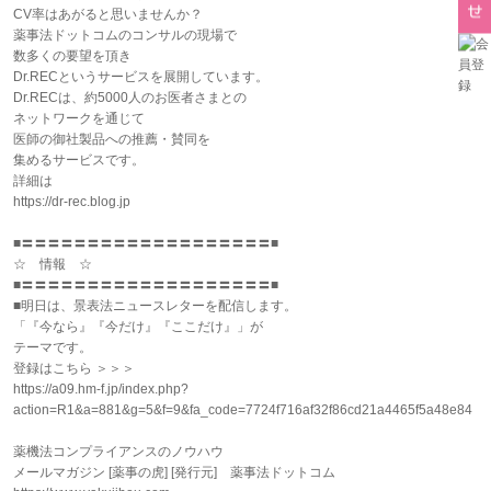
CV率はあがると思いませんか？
薬事法ドットコムのコンサルの現場で
数多くの要望を頂き
Dr.RECというサービスを展開しています。
Dr.RECは、約5000人のお医者さまとの
ネットワークを通じて
医師の御社製品への推薦・賛同を
集めるサービスです。
詳細は
https://dr-rec.blog.jp
■〓〓〓〓〓〓〓〓〓〓〓〓〓〓〓〓〓〓〓■
☆ 情報 ☆
■〓〓〓〓〓〓〓〓〓〓〓〓〓〓〓〓〓〓〓■
■明日は、景表法ニュースレターを配信します。
「『今なら』『今だけ』『ここだけ』」が
テーマです。
登録はこちら ＞＞＞
https://a09.hm-f.jp/index.php?
action=R1&a=881&g=5&f=9&fa_code=7724f716af32f86cd21a4465f5a48e84
薬機法コンプライアンスのノウハウ
メールマガジン [薬事の虎] [発行元] 薬事法ドットコム