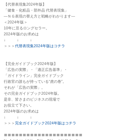
【代替表現集2024年版】
「健食・化粧品・部外品 代替表現集」
―ＮＧ表現の替え方と戦略がわかります―
＜2024年版＞
10年に亘るロングセラー。
2024年版のお求めは
↓ ↓ ↓
＞＞＞
代替表現集2024年版はコチラ
【完全ガイドブック2024年版】
「広告の実際」・「適正広告基準」・
「ガイドライン」完全ガイドブック
行政官の誰もが持っている“虎の巻”。
それが「広告の実際」。
その完全ガイドブック2024年版。
是非、皆さまのビジネスの現場で
お役立て下さい。
2024年版のお求めは
↓ ↓ ↓
＞＞＞
完全ガイドブック2024年版はコチラ
〓〓〓〓〓〓〓〓〓〓〓〓〓〓〓〓〓〓〓〓〓