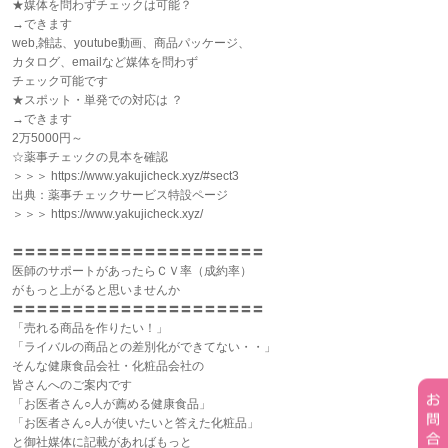
★媒体を問わずチェックは可能？
→できます
web,雑誌、youtube動画、商品パッケージ、
カタログ、emailなど媒体を問わず
チェック可能です
★スポット・単発での対応は ？
→できます
2万5000円～
☆薬事チェックの見本を確認
＞＞＞ https://www.yakujicheck.xyz/#sect3
出典：薬事チェックサービス特設ページ
＞＞＞ https://www.yakujicheck.xyz/
〓〓〓〓〓〓〓〓〓〓〓〓〓〓〓〓〓〓〓〓〓
医師のサポートがあったらＣＶ率（成約率）
がもっと上がると思いませんか
〓〓〓〓〓〓〓〓〓〓〓〓〓〓〓〓〓〓〓〓〓
「売れる商品を作りたい！」
「ライバルの商品との差別化ができてない・・」
そんな健康食品会社・化粧品会社の
皆さんへのご案内です
「お医者さん○人が薦める健康食品」
「お医者さん○人が使いたいと答えた化粧品」
と御社媒体に記載があればもっと