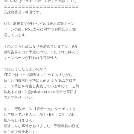
No.1の次は「A社・B社・C社」の比較？（1）
〓〓〓〓〓〓〓〓〓〓〓〓〓〓〓〓〓〓〓〓〓
元政府委員・林田です。
3月に消費者庁が行ったNo.1表示追撃キャン
ペーンの後、No.1表示に対するお問合せが激
増しています。
今のところ行政はなりを潜めていますが、9月
頃報告書を出す予定なので、またそれに絡んで
キャンペーンが行われる可能性大。
ではどうしたらよいのか？
YDCではウェブ調査オンリーでありながら、
新しい消費者庁基準にも耐えうるNo.1プロデ
ュース手法を考案し実践していますので、ご興
味ある方はinfo@yakujihou.com 問合せ窓口ま
でお問合せ下さい。
さて、行政が、No.1表示の次にターゲットと
して狙っているのは「A社・B社・C社」の比
較かもしれません。
最近こんな事件がありました（守秘義務の観点
から多少修正あり）。