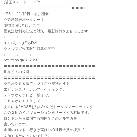
(補正ステージ）：3件
━━━━━━━━━━━━━━━━━━□■□■□■□
<PR> 11月9日（水）開催
☆緊急景表法セミナー！
課徴金 第1号はどこ？
景表法規制の状況と対策、最新情報をお伝えします！
↓ ↓ ↓
https://goo.gl/JyyDAl
☆メルマガ読者限定特典公開中
↓ ↓ ↓
http://goo.gl/O66Oqs
〓〓〓〓〓〓〓〓〓〓〓〓〓〓〓〓〓〓〓〓〓〓〓〓〓
世界初！の根拠
〓〓〓〓〓〓〓〓〓〓〓〓〓〓〓〓〓〓〓〓〓〓〓〓〓
薬事法や景表法でビジネスを差別化する
エビデンスリーガルマーケティング。
スマホからテレビ・紙まで、
ＣＰＡからＬＴＶまで
あらゆるPHASEを呑み込んだトータルマーケティング。
この２軸のイノヴェーションをリードする林田です。
ロンドンから帰国する機内でこのメルマガを
書いています。
今回のロンドン行きは実はHvO世界大賞の授賞式に
参加するためのものでした。