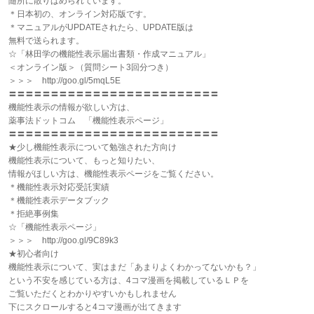
随所に散りばめられています。
＊日本初の、オンライン対応版です。
＊マニュアルがUPDATEされたら、UPDATE版は
無料で送られます。
☆「林田学の機能性表示届出書類・作成マニュアル」
＜オンライン版＞（質問シート3回分つき）
＞＞＞ http://goo.gl/5mqL5E
〓〓〓〓〓〓〓〓〓〓〓〓〓〓〓〓〓〓〓〓〓〓〓〓〓
機能性表示の情報が欲しい方は、
薬事法ドットコム 「機能性表示ページ」
〓〓〓〓〓〓〓〓〓〓〓〓〓〓〓〓〓〓〓〓〓〓〓〓〓
★少し機能性表示について勉強された方向け
機能性表示について、もっと知りたい、
情報がほしい方は、機能性表示ページをご覧ください。
＊機能性表示対応受託実績
＊機能性表示データブック
＊拒絶事例集
☆「機能性表示ページ」
＞＞＞ http://goo.gl/9C89k3
★初心者向け
機能性表示について、実はまだ「あまりよくわかってないかも？」
という不安を感じている方は、4コマ漫画を掲載しているＬＰを
ご覧いただくとわかりやすいかもしれません
下にスクロールすると4コマ漫画が出てきます