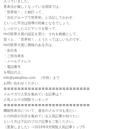
入っていました。
景表法が厳しくなっている現状では、
「世界初！」と銘打って、
「当社グループで世界初」と注記してかわす、
といった手法は指導の対象となるでしょう。
しっかりしたエビデンスを取って、
HvO世界大賞の認定を受け、それを根拠として、
堂々と、「世界初！」とうたってほしいものです。
HvO世界大賞に興味のある方は、
・会社名
・ご担当者名
・メールアドレス
・電話番号
を明記の上、
info@yakujihou.com （中田）まで
お問い合わせください。
〓〓〓〓〓〓〓〓〓〓〓〓〓〓〓〓〓〓〓〓〓〓〓〓〓
メルマガで人気を集めている記事は？、
人気メルマガ閲覧ランキング
〓〓〓〓〓〓〓〓〓〓〓〓〓〓〓〓〓〓〓〓〓〓〓〓〓
機能性表示について、過去のメルマガも見たい、
どの内容が注目を集めている人気記事か知りたい
という方は下記のブログ記事をご覧ください。
（更新しました）⇒2016年9月閲覧人気記事トップ5