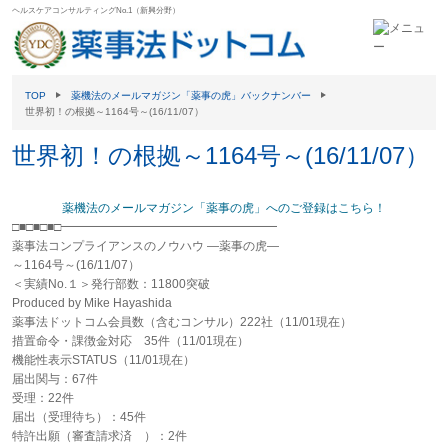
ヘルスケアコンサルティングNo.1（新興分野）
TOP
薬機法のメールマガジン「薬事の虎」バックナンバー
世界初！の根拠～1164号～(16/11/07）
世界初！の根拠～1164号～(16/11/07）
薬機法のメールマガジン「薬事の虎」へのご登録はこちら！
□■□■□■□━━━━━━━━━━━━━━━━━━
薬事法コンプライアンスのノウハウ ―薬事の虎―
～1164号～(16/11/07）
＜実績No.１＞発行部数：11800突破
Produced by Mike Hayashida
薬事法ドットコム会員数（含むコンサル）222社（11/01現在）
措置命令・課徴金対応 35件（11/01現在）
機能性表示STATUS（11/01現在）
届出関与：67件
受理：22件
届出（受理待ち）：45件
特許出願（審査請求済 ）：2件