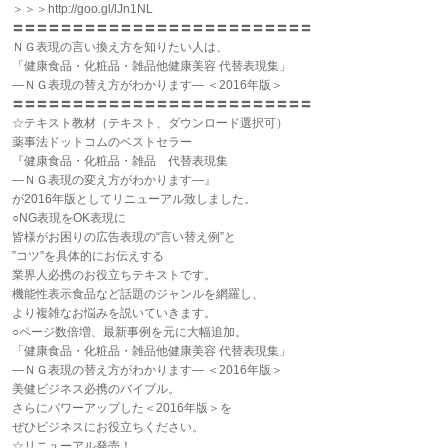
＞＞＞http://goo.gl/lJn1NL
〓〓〓〓〓〓〓〓〓〓〓〓〓〓〓〓〓〓〓〓〓〓〓〓〓
ＮＧ表現の言い換え方を知りたい人は、
「健康食品・化粧品・雑品他健康美容 代替表現集」
―ＮＧ表現の替え方がわかります― ＜2016年版＞
〓〓〓〓〓〓〓〓〓〓〓〓〓〓〓〓〓〓〓〓〓〓〓〓〓
☆テキスト教材（テキスト、ダウンロード選択可）
薬事法ドットコムのベストセラー
『健康食品・化粧品・雑品 代替表現集
―ＮＧ表現の変え方がわかります―』
が2016年版としてリニューアル致しました。
○NG表現をOK表現に
皆様がお困りの広告表現の“言い替え例”と
”コツ”を具体的にお伝えする
業界人必携のお役立ちテキストです。
機能性表示食品など話題のジャンルを網羅し、
より複雑なお悩みを説いていきます。
○ページ数倍増、最新事例を元に大幅追加。
「健康食品・化粧品・雑品他健康美容 代替表現集」
―ＮＧ表現の替え方がわかります― ＜2016年版＞
美健ビジネス必携のバイブル。
さらにパワーアップした＜2016年版＞を
ぜひビジネスにお役立ちください。
☆リニューアル発売！