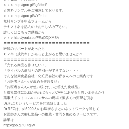
＞＞＞ http://goo.gl/3g3HmF
☆無料サンプルをご用意しております。
＞＞＞ http://goo.gl/wY9hLe
無料サンプル申込フォームから
テキスト名を記入の上お申し込み下さい。
詳しくはこちらの動画から
＞＞＞http://youtu.be/FEaj0DjXMBA
〓〓〓〓〓〓〓〓〓〓〓〓〓〓〓〓〓〓〓〓〓〓〓〓〓
医師のサポートがあったら
ＣＶ率（成約率）がもっと上がると思いませんか？
〓〓〓〓〓〓〓〓〓〓〓〓〓〓〓〓〓〓〓〓〓〓〓〓〓
「売れる商品を作りたい！」
「ライバルの商品との差別化ができてない・・・」
そんな健康食品会社・化粧品会社の皆さんへのご案内です
「お医者さん○人が薦める健康食品」
「お医者さん○人が使い続けたいと答えた化粧品」
と御社媒体に記載があればもっとCV率はあがると思いませんか？
薬事法ドットコムのコンサルの現場で数多くの要望を頂き
Dr.RECというサービスを開始致しました
Dr.RECは、約5000人のお医者さまとのネットワークを通じて
お医師さんの御社製品への推薦・賛同を集めるサービスです。
詳細は
http://goo.gl/KT4glW