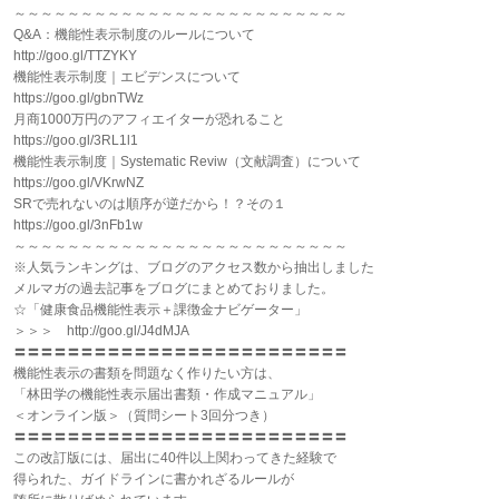
～～～～～～～～～～～～～～～～～～～～～～～～～
Q&A：機能性表示制度のルールについて
http://goo.gl/TTZYKY
機能性表示制度｜エビデンスについて
https://goo.gl/gbnTWz
月商1000万円のアフィエイターが恐れること
https://goo.gl/3RL1l1
機能性表示制度｜Systematic Reviw（文献調査）について
https://goo.gl/VKrwNZ
SRで売れないのは順序が逆だから！？その１
https://goo.gl/3nFb1w
～～～～～～～～～～～～～～～～～～～～～～～～～
※人気ランキングは、ブログのアクセス数から抽出しました
メルマガの過去記事をブログにまとめておりました。
☆「健康食品機能性表示＋課徴金ナビゲーター」
＞＞＞ http://goo.gl/J4dMJA
〓〓〓〓〓〓〓〓〓〓〓〓〓〓〓〓〓〓〓〓〓〓〓〓〓
機能性表示の書類を問題なく作りたい方は、
「林田学の機能性表示届出書類・作成マニュアル」
＜オンライン版＞（質問シート3回分つき）
〓〓〓〓〓〓〓〓〓〓〓〓〓〓〓〓〓〓〓〓〓〓〓〓〓
この改訂版には、届出に40件以上関わってきた経験で
得られた、ガイドラインに書かれざるルールが