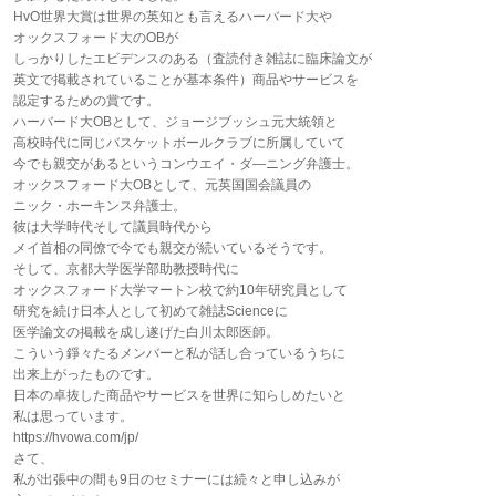
HvO世界大賞は世界の英知とも言えるハーバード大や
オックスフォード大のOBが
しっかりしたエビデンスのある（査読付き雑誌に臨床論文が
英文で掲載されていることが基本条件）商品やサービスを
認定するための賞です。
ハーバード大OBとして、ジョージブッシュ元大統領と
高校時代に同じバスケットボールクラブに所属していて
今でも親交があるというコンウエイ・ダ―ニング弁護士。
オックスフォード大OBとして、元英国国会議員の
ニック・ホーキンス弁護士。
彼は大学時代そして議員時代から
メイ首相の同僚で今でも親交が続いているそうです。
そして、京都大学医学部助教授時代に
オックスフォード大学マートン校で約10年研究員として
研究を続け日本人として初めて雑誌Scienceに
医学論文の掲載を成し遂げた白川太郎医師。
こういう錚々たるメンバーと私が話し合っているうちに
出来上がったものです。
日本の卓抜した商品やサービスを世界に知らしめたいと
私は思っています。
https://hvowa.com/jp/
さて、
私が出張中の間も9日のセミナーには続々と申し込みが