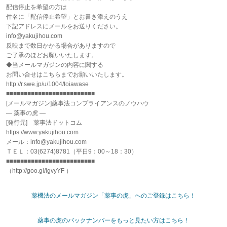
配信停止を希望の方は
件名に「配信停止希望」とお書き添えのうえ
下記アドレスにメールをお送りください。
info@yakujihou.com
反映まで数日かかる場合がありますので
ご了承のほどお願いいたします。
◆当メールマガジンの内容に関する
お問い合せはこちらまでお願いいたします。
http://r.swe.jp/u/1004/toiawase
■■■■■■■■■■■■■■■■■■■■■■■■■
[メールマガジン]薬事法コンプライアンスのノウハウ
― 薬事の虎 ―
[発行元] 薬事法ドットコム
https://www.yakujihou.com
メール：info@yakujihou.com
ＴＥＬ：03(6274)8781（平日9：00～18：30）
■■■■■■■■■■■■■■■■■■■■■■■■■
（http://goo.gl/lgvyYF ）
薬機法のメールマガジン「薬事の虎」へのご登録はこちら！
薬事の虎のバックナンバーをもっと見たい方はこちら！