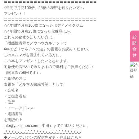
〓〓〓〓〓〓〓〓〓〓〓〓〓〓〓〓〓〓〓〓〓〓〓〓〓
4年間で月商100倍、25倍の秘密を知りたい方へ
プレゼント！
〓〓〓〓〓〓〓〓〓〓〓〓〓〓〓〓〓〓〓〓〓〓〓〓〓
☆4年間で月商100倍になったボディメイクジム
☆4年間で月商25億になった化粧品ほか、
これらの秘密を知りたい方は、
「機能性表示とノウハウカルテットで
4年でビリオネアへの道」の書籍をお読みください。
このメルマガを読まれている方に、
この本をプレゼントしたいと思います。
宅急便の着払いで送りますので送料はご負担ください
（関東圏756円です）。
ご希望の方は
表題を「メルマガ書籍希望」として
・会社名
・ご担当者名
・住所
・メールアドレス
・電話番号
を明記の上
info@yakujihou.com（中田）までご連絡ください。
_/_/_/_/_/_/_/_/_/_/_/_/_/_/_/_/_/_/_/_/_/_/_/_/_/
◆メールマガジンの配信先変更・停止はこちら