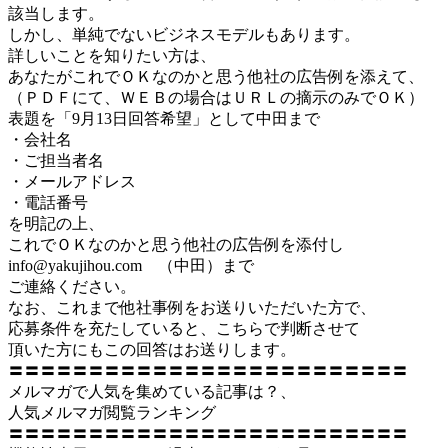
該当します。
しかし、単純でないビジネスモデルもあります。
詳しいことを知りたい方は、
あなたがこれでＯＫなのかと思う他社の広告例を添えて、
（ＰＤＦにて、ＷＥＢの場合はＵＲＬの摘示のみでＯＫ）
表題を「9月13日回答希望」として中田まで
・会社名
・ご担当者名
・メールアドレス
・電話番号
を明記の上、
これでＯＫなのかと思う他社の広告例を添付し
info@yakujihou.com （中田）まで
ご連絡ください。
なお、これまで他社事例をお送りいただいた方で、
応募条件を充たしていると、こちらで判断させて
頂いた方にもこの回答はお送りします。
〓〓〓〓〓〓〓〓〓〓〓〓〓〓〓〓〓〓〓〓〓〓〓〓〓
メルマガで人気を集めている記事は？、
人気メルマガ閲覧ランキング
〓〓〓〓〓〓〓〓〓〓〓〓〓〓〓〓〓〓〓〓〓〓〓〓〓