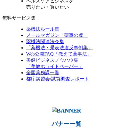
ヘルスケアビジネスを
売りたい・買いたい
無料サービス集
薬機法ルール集
メールマガジン「薬事の虎」
薬機法関連法令集
「薬機法・景表法違反事例集」
Web公開FAQ「教えて薬事法」
美健ビジネスノウハウ集
「美健ホワイトペーパー」
全国薬務課一覧
都庁講習会/試買調査レポート
バナー一覧