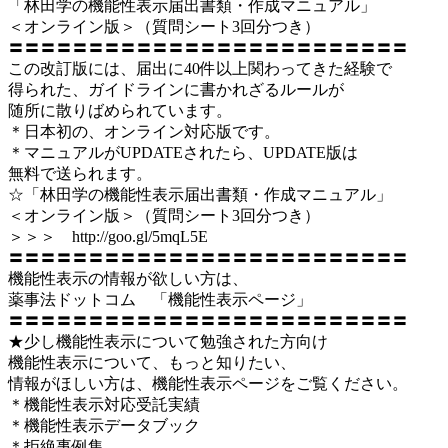
「林田学の機能性表示届出書類・作成マニュアル」
＜オンライン版＞（質問シート3回分つき）
〓〓〓〓〓〓〓〓〓〓〓〓〓〓〓〓〓〓〓〓〓〓〓〓〓
この改訂版には、届出に40件以上関わってきた経験で
得られた、ガイドラインに書かれざるルールが
随所に散りばめられています。
＊日本初の、オンライン対応版です。
＊マニュアルがUPDATEされたら、UPDATE版は
無料で送られます。
☆「林田学の機能性表示届出書類・作成マニュアル」
＜オンライン版＞（質問シート3回分つき）
＞＞＞ http://goo.gl/5mqL5E
〓〓〓〓〓〓〓〓〓〓〓〓〓〓〓〓〓〓〓〓〓〓〓〓〓
機能性表示の情報が欲しい方は、
薬事法ドットコム 「機能性表示ページ」
〓〓〓〓〓〓〓〓〓〓〓〓〓〓〓〓〓〓〓〓〓〓〓〓〓
★少し機能性表示について勉強された方向け
機能性表示について、もっと知りたい、
情報がほしい方は、機能性表示ページをご覧ください。
＊機能性表示対応受託実績
＊機能性表示データブック
＊拒絶事例集