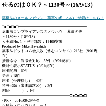
せるのはＯＫ？～1130号～(16/9/13）
薬機法のメールマガジン「薬事の虎」へのご登録はこちら！
□■□■□■□━━━━━━━━━━━━━━━━━━
薬事法コンプライアンスのノウハウ ―薬事の虎―
～1130号～(16/9/13）
＜実績No.１＞発行部数：11400突破
Produced by Mike Hayashida
薬事法ドットコム会員数（含むコンサル）213社（9/01現
在）
措置命令・課徴金対応 33件（9/01現在）
機能性表示STATUS（9/01現在）
届出関与：60件
受理：18件
届出（受理待ち）：42件
特許出願（審査請求済）：2件
(補正 ）：1件
━━━━━━━━━━━━━━━━━━□■□■□■□
<PR> 2016/09/29開催
☆最新ノウハウセミナー！