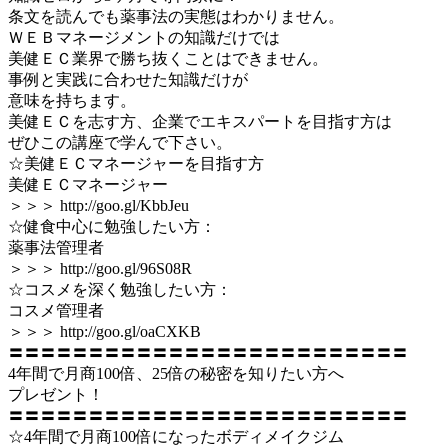
条文を読んでも薬事法の実態はわかりません。
ＷＥＢマネージメントの知識だけでは
美健ＥＣ業界で勝ち抜くことはできません。
事例と実践に合わせた知識だけが
意味を持ちます。
美健ＥＣを志す方、企業でエキスパートを目指す方は
ぜひこの講座で学んで下さい。
☆美健ＥＣマネージャーを目指す方
美健ＥＣマネージャー
＞＞＞ http://goo.gl/KbbJeu
☆健食中心に勉強したい方：
薬事法管理者
＞＞＞ http://goo.gl/96S08R
☆コスメを深く勉強したい方：
コスメ管理者
＞＞＞ http://goo.gl/oaCXKB
〓〓〓〓〓〓〓〓〓〓〓〓〓〓〓〓〓〓〓〓〓〓〓〓〓
4年間で月商100倍、25倍の秘密を知りたい方へ
プレゼント！
〓〓〓〓〓〓〓〓〓〓〓〓〓〓〓〓〓〓〓〓〓〓〓〓〓
☆4年間で月商100倍になったボディメイクジム