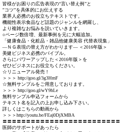
皆様がお困りの広告表現の“言い替え例”と
”コツ”を具体的にお伝えする
業界人必携のお役立ちテキストです。
機能性表示食品など話題のジャンルを網羅し、
より複雑なお悩みを説いていきます。
○ページ数倍増、最新事例を元に大幅追加。
「健康食品・化粧品・雑品他健康美容 代替表現集」
―ＮＧ表現の替え方がわかります― ＜2016年版＞
美健ビジネス必携のバイブル。
さらにパワーアップした＜2016年版＞を
ぜひビジネスにお役立ちください。
☆リニューアル発売！
＞＞＞ http://goo.gl/3g3HmF
☆無料サンプルをご用意しております。
＞＞＞ http://goo.gl/wY9hLe
無料サンプル申込フォームから
テキスト名を記入の上お申し込み下さい。
詳しくはこちらの動画から
＞＞＞http://youtu.be/FEaj0DjXMBA
〓〓〓〓〓〓〓〓〓〓〓〓〓〓〓〓〓〓〓〓〓〓〓〓〓
医師のサポートがあったら