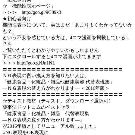
☆「機能性表示ページ」
＞＞＞ http://goo.gl/9C89k3
★初心者向け
機能性表示について、実はまだ「あまりよくわかってないか
も？」
という不安を感じている方は、4コマ漫画を掲載しているＬ
Ｐを
ご覧いただくとわかりやすいかもしれません
下にスクロールすると4コマ漫画が出てきます
＞＞＞http://goo.gl/lJn1NL
〓〓〓〓〓〓〓〓〓〓〓〓〓〓〓〓〓〓〓〓〓〓〓〓〓
ＮＧ表現の言い換え方を知りたい人は、
「健康食品・化粧品・雑品他健康美容 代替表現集」
―ＮＧ表現の替え方がわかります― ＜2016年版＞
〓〓〓〓〓〓〓〓〓〓〓〓〓〓〓〓〓〓〓〓〓〓〓〓〓
☆テキスト教材（テキスト、ダウンロード選択可）
薬事法ドットコムのベストセラー
『健康食品・化粧品・雑品 代替表現集
―ＮＧ表現の変え方がわかります―』
が2016年版としてリニューアル致しました。
○NG表現をOK表現に