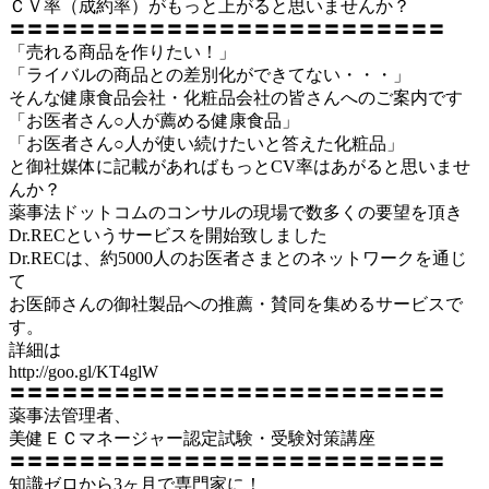
ＣＶ率（成約率）がもっと上がると思いませんか？
〓〓〓〓〓〓〓〓〓〓〓〓〓〓〓〓〓〓〓〓〓〓〓〓〓
「売れる商品を作りたい！」
「ライバルの商品との差別化ができてない・・・」
そんな健康食品会社・化粧品会社の皆さんへのご案内です
「お医者さん○人が薦める健康食品」
「お医者さん○人が使い続けたいと答えた化粧品」
と御社媒体に記載があればもっとCV率はあがると思いませ
んか？
薬事法ドットコムのコンサルの現場で数多くの要望を頂き
Dr.RECというサービスを開始致しました
Dr.RECは、約5000人のお医者さまとのネットワークを通じ
て
お医師さんの御社製品への推薦・賛同を集めるサービスで
す。
詳細は
http://goo.gl/KT4glW
〓〓〓〓〓〓〓〓〓〓〓〓〓〓〓〓〓〓〓〓〓〓〓〓〓
薬事法管理者、
美健ＥＣマネージャー認定試験・受験対策講座
〓〓〓〓〓〓〓〓〓〓〓〓〓〓〓〓〓〓〓〓〓〓〓〓〓
知識ゼロから3ヶ月で専門家に！