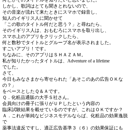
しかし、歌詞はとても聞きとれないので、
その音楽が流れて来たときにスマホで録音し、
知人のイギリス人に聞かせて
「この歌のタイトル何だと思う？」と尋ねたら、
そのイギリス人は、おもむろにスマホを取り出し、
スマホ上のアプリをクリックしたら、
何と数秒でタイトルとグループ名が表示されました。
すごいアプリ！です。
ちなみに、そのアプリはＳＨＡＺＡＭ。
私が知りたかったタイトルは、Adventure of a lifetime
でした。
さて、
今日もみなさまから寄せられた「あそこのあの広告ＯＫな
の？」
をベースとしたＱ＆Ａです。
Ｑ．化粧品通販の大手Ｓ社さん。
会員向けの冊子に張りがＵＰしたという内容の
臨床試験結果を載せているのですが、これはＯＫですか？
Ａ．これが単純なビジネスモデルならば、化粧品の効果逸脱
で
薬事法違反ですし、適正広告基準３（６）の効果保証にも