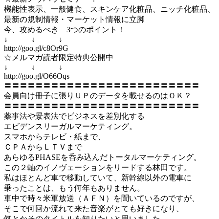
機能性表示、一般健食、スキンケア化粧品、ニッチ化粧品、
最新の規制情報・マーケット情報に立脚
今、攻めるべき 3つのポイント！
↓ ↓ ↓
http://goo.gl/c8Or9G
☆メルマガ読者限定特典公開中
↓ ↓ ↓
http://goo.gl/O66Oqs
〓〓〓〓〓〓〓〓〓〓〓〓〓〓〓〓〓〓〓〓〓〓〓〓〓
会員向け冊子に張りＵＰのデータを載せるのはＯＫ？
〓〓〓〓〓〓〓〓〓〓〓〓〓〓〓〓〓〓〓〓〓〓〓〓〓
薬事法や景表法でビジネスを差別化する
エビデンスリーガルマーケティング。
スマホからテレビ・紙まで、
ＣＰＡからＬＴＶまで
あらゆるPHASEを呑み込んだトータルマーケティング。
この２軸のイノヴェーションをリードする林田です。
私はほとんど車で移動していて、新幹線以外の電車に
乗ったことは、もう何年もありません。
車中で時々米軍放送（ＡＦＮ）を聞いているのですが、
そこで何回か流れて来た音楽がとても好きになり、
何とかそのタイトルを知りたいと思いました。