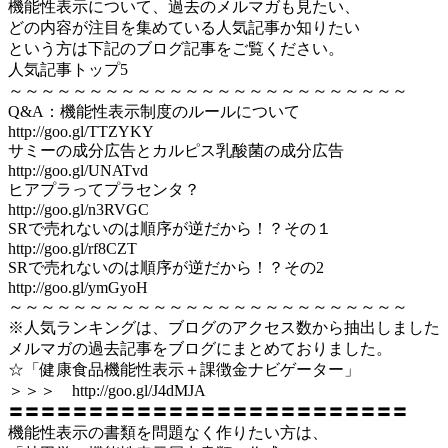
機能性表示について、過去のメルマガも見たい、
どの内容が注目を集めている人気記事か知りたい
という方は下記のブログ記事をご覧ください。
人気記事トップ5
～～～～～～～～～～～～～～～～～～～～～～～～～
Q&A：機能性表示制度のルールについて
http://goo.gl/TTZYKY
サミーの成分広告とカルピス乳酸菌の成分広告
http://goo.gl/UNATvd
ヒアプラってプラセンタ？
http://goo.gl/n3RVGC
SRで売れないのは順序が逆だから！？その１
http://goo.gl/rf8CZT
SRで売れないのは順序が逆だから！？その2
http://goo.gl/ymGyoH
～～～～～～～～～～～～～～～～～～～～～～～～～
※人気ランキングは、ブログのアクセス数から抽出しました
メルマガの過去記事をブログにまとめておりました。
☆「健康食品機能性表示＋課徴金ナビゲーター」
＞＞＞ http://goo.gl/J4dMJA
〓〓〓〓〓〓〓〓〓〓〓〓〓〓〓〓〓〓〓〓〓〓〓〓〓
機能性表示の書類を問題なく作りたい方は、