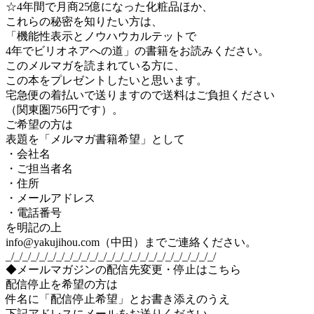
☆4年間で月商25億になった化粧品ほか、
これらの秘密を知りたい方は、
「機能性表示とノウハウカルテットで
4年でビリオネアへの道」の書籍をお読みください。
このメルマガを読まれている方に、
この本をプレゼントしたいと思います。
宅急便の着払いで送りますので送料はご負担ください
（関東圏756円です）。
ご希望の方は
表題を「メルマガ書籍希望」として
・会社名
・ご担当者名
・住所
・メールアドレス
・電話番号
を明記の上
info@yakujihou.com（中田）までご連絡ください。
_/_/_/_/_/_/_/_/_/_/_/_/_/_/_/_/_/_/_/_/_/_/_/_/_/
◆メールマガジンの配信先変更・停止はこちら
配信停止を希望の方は
件名に「配信停止希望」とお書き添えのうえ
下記アドレスにメールをお送りください。