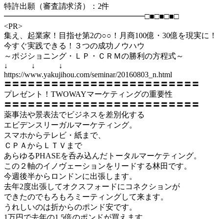
特許出願（審査請求済）：2件
━━━━━━━━━━━━━━━━━━□■□■□■□
<PR>
集え、起業家！目指せ第2の○○！月商100億・30億を現実に！
今すぐ実践できる！３つの成功ノウハウ
～ポジショニング・ＬＰ・ＣＲＭの勝利の方程式～
↓ ↓ ↓
https://www.yakujihou.com/seminar/20160803_n.html
〓〓〓〓〓〓〓〓〓〓〓〓〓〓〓〓〓〓〓〓〓〓〓〓〓
プレゼント！TWOWAYマーケティングの重要性
〓〓〓〓〓〓〓〓〓〓〓〓〓〓〓〓〓〓〓〓〓〓〓〓〓
薬事法や景表法でビジネスを差別化する
エビデンスリーガルマーケティング。
スマホからテレビ・紙まで、
ＣＰＡからＬＴＶまで
あらゆるPHASEを呑み込んだトータルマーケティング。
この２軸のイノヴェーションをリードする林田です。
今週後半からロンドンに出張します。
去年2度出張してオクスフォードにコネクションが
できたのでもろもろミーティングして来ます。
うれしいのは折からのポンド安です。
1万円で去年の1.5倍のポンドが買えます。