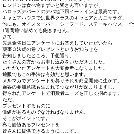
ロンドンは食べ物まずいと皆さん言いますが、
ハロッズデパートのデパ地下風イートインは最高です。
キャビアハウスでは世界クラスのキャビアとカニサラダ、
他にも、オイスターバー、シーフード、ステーキハウス、ピ
1週間通い詰めても飽きません。
さて、
先週金曜日にアンケートにお答えしていただいたら
薬事３法虎の巻プレゼントというお知らせを
告知しましたところ、予想通り、
たくさんの方からお申し込みをいただきました。
いただいたアンケートも大変参考になりました。
通販でもこの手法は有効だと思います。
メルマガでアンケートを募りそれを商品開発に生かす。
顧客の参加意識も生まれてつながりが深まりますし、
得られたアンケートで消費者ニーズを正しく掴めます。
ただ、
プレゼントするものに
価値があるものでなければなりません。
そこがポイントです。
私も価値あるプレゼントを
皆さんに提供できるようにします。