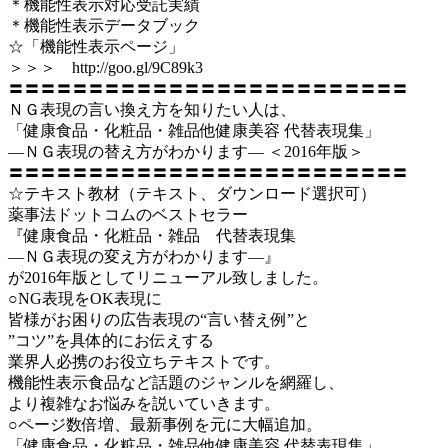
＊機能性表示対応受託実績
＊機能性表示データブック
☆「機能性表示ページ」
＞＞＞ http://goo.gl/9C89k3
〓〓〓〓〓〓〓〓〓〓〓〓〓〓〓〓〓〓〓〓〓〓〓〓〓
ＮＧ表現の言い換え方を知りたい人は、
「健康食品・化粧品・雑品他健康美容 代替表現集」
―ＮＧ表現の替え方がわかります― ＜2016年版＞
〓〓〓〓〓〓〓〓〓〓〓〓〓〓〓〓〓〓〓〓〓〓〓〓〓
☆テキスト教材（テキスト、ダウンロード選択可）
薬事法ドットコムのベストセラー
『健康食品・化粧品・雑品 代替表現集
―ＮＧ表現の変え方がわかります―』
が2016年版としてリニューアル致しました。
○NG表現をOK表現に
皆様がお困りの広告表現の“言い替え例”と
”コツ”を具体的にお伝えする
業界人必携のお役立ちテキストです。
機能性表示食品など話題のジャンルを網羅し、
より複雑なお悩みを説いていきます。
○ページ数倍増、最新事例を元に大幅追加。
「健康食品・化粧品・雑品他健康美容 代替表現集」