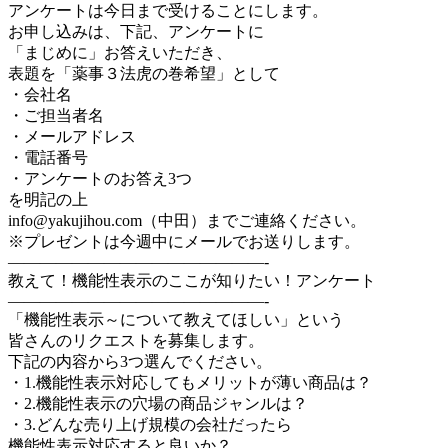
アンケートは今日まで受けることにします。
お申し込みは、下記、アンケートに
「まじめに」お答えいただき、
表題を「薬事３法虎の巻希望」として
・会社名
・ご担当者名
・メールアドレス
・電話番号
・アンケートのお答え3つ
を明記の上
info@yakujihou.com（中田）までご連絡ください。
※プレゼントは今週中にメールでお送りします。
————————————————-
教えて！機能性表示のここが知りたい！アンケート
————————————————-
「機能性表示～について教えてほしい」という
皆さんのリクエストを募集します。
下記の内容から3つ選んでください。
・1.機能性表示対応してもメリットが薄い商品は？
・2.機能性表示の穴場の商品ジャンルは？
・3.どんな売り上げ規模の会社だったら
機能性表示対応すると良いか？