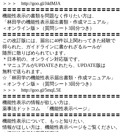
＞＞＞ http://goo.gl/J4dMJA
〓〓〓〓〓〓〓〓〓〓〓〓〓〓〓〓〓〓〓〓〓〓〓〓〓
機能性表示の書類を問題なく作りたい方は、
「林田学の機能性表示届出書類・作成マニュアル」
＜オンライン版＞（質問シート3回分つき）
〓〓〓〓〓〓〓〓〓〓〓〓〓〓〓〓〓〓〓〓〓〓〓〓〓
この改訂版には、届出に40件以上関わってきた経験で
得られた、ガイドラインに書かれざるルールが
随所に散りばめられています。
＊日本初の、オンライン対応版です。
＊マニュアルがUPDATEされたら、UPDATE版は
無料で送られます。
☆「林田学の機能性表示届出書類・作成マニュアル」
＜オンライン版＞（質問シート3回分つき）
＞＞＞ http://goo.gl/5mqL5E
〓〓〓〓〓〓〓〓〓〓〓〓〓〓〓〓〓〓〓〓〓〓〓〓〓
機能性表示の情報が欲しい方は、
薬事法ドットコム 「機能性表示ページ」
〓〓〓〓〓〓〓〓〓〓〓〓〓〓〓〓〓〓〓〓〓〓〓〓〓
機能性表示について、もっと知りたい、
情報がほしい方は、機能性表示ページをご覧ください。