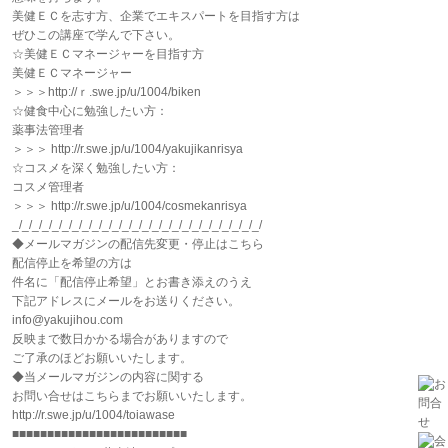
美健ＥＣを志す方、企業でエキスパートを目指す方は
ぜひこの講座で学んで下さい。
☆美健ＥＣマネージャーを目指す方
美健ＥＣマネージャー
＞＞＞http://ｒ.swe.jp/u/1004/biken
☆健食中心に勉強したい方：
薬事法管理者
＞＞＞ http://r.swe.jp/u/1004/yakujikanrisya
☆コスメを深く勉強したい方：
コスメ管理者
＞＞＞ http://r.swe.jp/u/1004/cosmekanrisya
_/_/_/_/_/_/_/_/_/_/_/_/_/_/_/_/_/_/_/_/_/_/_/_/_/
◆メールマガジンの配信先変更・停止はこちら
配信停止を希望の方は
件名に「配信停止希望」とお書き添えのうえ
下記アドレスにメールをお送りください。
info@yakujihou.com
反映まで数日かかる場合がありますので
ご了承のほどお願いいたします。
◆当メールマガジンの内容に関する
お問い合せはこちらまでお願いいたします。
http://r.swe.jp/u/1004/toiawase
■■■■■■■■■■■■■■■■■■■■■■■■■