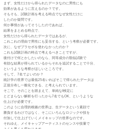
まず、女性だけから得られたデータなのに男性にも
効果があるように言えるのか？です。
そもそも、試験計画を考える時点でなぜ女性だけに
したのか疑問です。
何か事情があってそうしたのであれば、
結果をまとめる時点で、
女性だけから得られたデータではあるが、
これこれの理由で男性にも妥当する、という考察が必要です。
次に、なぜプラセボを使わなかったのか？
これも試験計画の時点で考えるべきことですが、
後付けで何とかしたいのなら、同等成分の類似試験で
有効な結果が得られているからそれを追試することで十分、
というような考察がほしいところです。
そして、7名でよいのか？
統計学の世界では最低25名いればそこで得られたデータは
正規分布し一般化できる、と考えられています。
そこで、そのことを踏まえて、単純なt検定に
とどまらない解析を行ったから7名でもOK、というような
仕上げが必要です。
このように合理的根拠の世界は、生データという素顔で
勝負するわけではなく、そこにいろんなロジックや技を
付加して仕上げていくメイキャップの世界なのです。
それゆえ、メイキャップアーティストのセンスや技量で