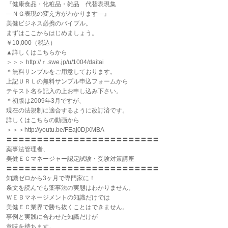
『健康食品・化粧品・雑品 代替表現集
―ＮＧ表現の変え方がわかります―』
美健ビジネス必携のバイブル。
まずはここからはじめましょう。
￥10,000（税込）
▲詳しくはこちらから
＞＞＞ http://ｒ.swe.jp/u/1004/daitai
＊無料サンプルをご用意しております。
上記ＵＲＬの無料サンプル申込フォームから
テキスト名を記入の上お申し込み下さい。
＊初版は2009年3月ですが、
現在の法規制に適合するように改訂済です。
詳しくはこちらの動画から
＞＞＞http://youtu.be/FEaj0DjXMBA
〓〓〓〓〓〓〓〓〓〓〓〓〓〓〓〓〓〓〓〓〓〓〓〓〓
薬事法管理者、
美健ＥＣマネージャー認定試験・受験対策講座
〓〓〓〓〓〓〓〓〓〓〓〓〓〓〓〓〓〓〓〓〓〓〓〓〓
知識ゼロから3ヶ月で専門家に！
条文を読んでも薬事法の実態はわかりません。
ＷＥＢマネージメントの知識だけでは
美健ＥＣ業界で勝ち抜くことはできません。
事例と実践に合わせた知識だけが
意味を持ちます。