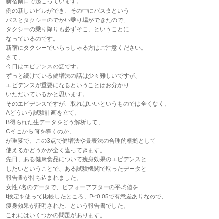
新宿南口で起こっています。
例の新しいビルができ、その中にバスタという
バスとタクシーのでかい乗り場ができたので、
タクシーの乗り降りも必ずそこ、ということに
なっているのです。
新宿にタクシーでいらっしゃる方はご注意ください。
さて、
今日はエビデンスの話です。
ずっと続けている健増法の話は少々難しいですが、
エビデンスが重要になるということはお分かり
いただいているかと思います。
そのエビデンスですが、取ればいいというものでは全くなく、
Aどういう試験計画を立て、
B得られた生データをどう解析して、
Cそこから何を導くのか、
が重要で、この3点で健増法や景表法の合理的根拠として
使えるかどうかが全く違ってきます。
先日、ある健康食品について痩身効果のエビデンスと
したいということで、ある試験機関で取ったデータと
報告書が持ち込まれました。
女性7名のデータで、ビフォーアフターの平均値を
t検定を使って比較したところ、P<0.05で有意差ありなので、
痩身効果が証明された、という報告書でした。
これにはいくつかの問題があります。