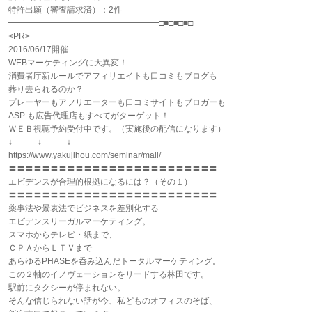
特許出願（審査請求済）：2件
━━━━━━━━━━━━━━━━━━□■□■□■□
<PR>
2016/06/17開催
WEBマーケティングに大異変！
消費者庁新ルールでアフィリエイトも口コミもブログも
葬り去られるのか？
プレーヤーもアフリエーターも口コミサイトもブロガーも
ASP も広告代理店もすべてがターゲット！
ＷＥＢ視聴予約受付中です。（実施後の配信になります）
↓ ↓ ↓
https://www.yakujihou.com/seminar/mail/
〓〓〓〓〓〓〓〓〓〓〓〓〓〓〓〓〓〓〓〓〓〓〓〓〓
エビデンスが合理的根拠になるには？（その１）
〓〓〓〓〓〓〓〓〓〓〓〓〓〓〓〓〓〓〓〓〓〓〓〓〓
薬事法や景表法でビジネスを差別化する
エビデンスリーガルマーケティング。
スマホからテレビ・紙まで、
ＣＰＡからＬＴＶまで
あらゆるPHASEを呑み込んだトータルマーケティング。
この２軸のイノヴェーションをリードする林田です。
駅前にタクシーが停まれない。
そんな信じられない話が今、私どものオフィスのそば、