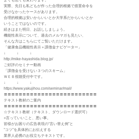
よくも悪くも変わります。
実際、先日も私どもが作った合理的根拠で措置命令を
受けなかったケースがあります。
合理的根拠は安いからいいとか大学系だからいいとか
いうことではないのです。
続きはまた明日、お話ししましょう。
機能性表示について、過去のメルマガも見たい、
そんな方はこちらにてご覧いただけます。
「健康食品機能性表示＋課徴金ナビゲーター」
↓ ↓ ↓
http://mike-hayashida.blog.jp/
ご好評のセミナー動画
「課徴金を受けない３つのスキーム」
ＷＥＢ視聴受付中です。
↓ ↓ ↓
https://www.yakujihou.com/seminar/mail/
〓〓〓〓〓〓〓〓〓〓〓〓〓〓〓〓〓〓〓〓〓〓〓〓〓
テキスト教材のご案内
〓〓〓〓〓〓〓〓〓〓〓〓〓〓〓〓〓〓〓〓〓〓〓〓〓
☆テキスト教材（テキスト、ダウンロード選択可）
○言っていいこと、悪い事。
皆様がお困りの広告表現の“言い替え例”と
”コツ”を具体的にお伝えする
業界人必携のお役立ちテキストです。