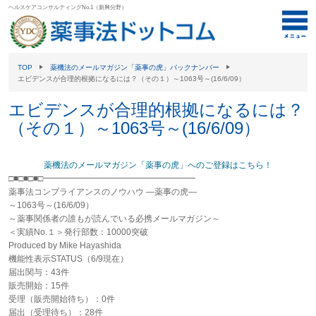
ヘルスケアコンサルティングNo.1（新興分野）
TOP
薬機法のメールマガジン「薬事の虎」バックナンバー
エビデンスが合理的根拠になるには？（その１）～1063号～(16/6/09）
エビデンスが合理的根拠になるには？
（その１）～1063号～(16/6/09）
薬機法のメールマガジン「薬事の虎」へのご登録はこちら！
□■□■□■□━━━━━━━━━━━━━━━━━━
薬事法コンプライアンスのノウハウ ―薬事の虎―
～1063号～(16/6/09）
～薬事関係者の誰もが読んでいる必携メールマガジン～
＜実績No.１＞発行部数：10000突破
Produced by Mike Hayashida
機能性表示STATUS（6/9現在）
届出関与：43件
販売開始：15件
受理（販売開始待ち）：0件
届出（受理待ち）：28件