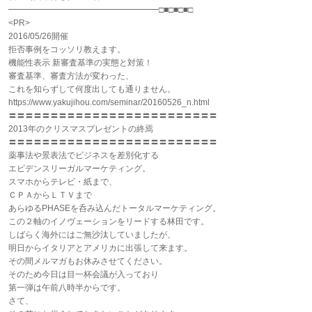
━━━━━━━━━━━━━━━━━━□■□■□■□
<PR>
2016/05/26開催
拒否事例をコッソリ教えます。
機能性表示 新審査基準の実態と対策！
審査基準、審査方法が変わった、
これを知らずして何度出しても通りません。
https://www.yakujihou.com/seminar/20160526_n.html
〓〓〓〓〓〓〓〓〓〓〓〓〓〓〓〓〓〓〓〓〓〓〓〓〓
2013年のクリスマスプレゼントの終焉
〓〓〓〓〓〓〓〓〓〓〓〓〓〓〓〓〓〓〓〓〓〓〓〓〓
薬事法や景表法でビジネスを差別化する
エビデンスリーガルマーケティング。
スマホからテレビ・紙まで、
ＣＰＡからＬＴＶまで
あらゆるPHASEを呑み込んだトータルマーケティング。
この２軸のイノヴェーションをリードする林田です。
しばらく海外にはご無沙汰していましたが、
明日からイタリアとアメリカに出張して来ます。
その間メルマガもお休みさせてください。
そのため今日は目一杯会議が入っており
第一弾は午前八時半からです。
さて、