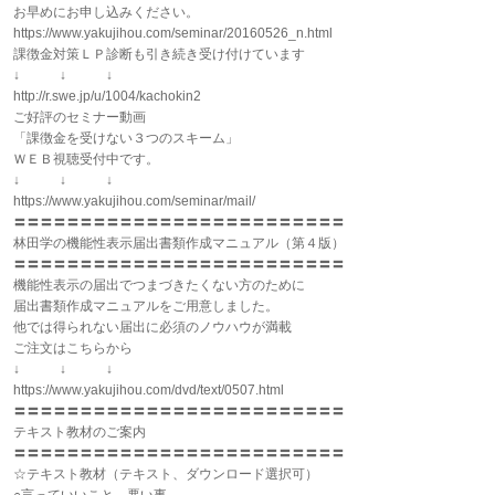
お早めにお申し込みください。
https://www.yakujihou.com/seminar/20160526_n.html
課徴金対策ＬＰ診断も引き続き受け付けています
↓ ↓ ↓
http://r.swe.jp/u/1004/kachokin2
ご好評のセミナー動画
「課徴金を受けない３つのスキーム」
ＷＥＢ視聴受付中です。
↓ ↓ ↓
https://www.yakujihou.com/seminar/mail/
〓〓〓〓〓〓〓〓〓〓〓〓〓〓〓〓〓〓〓〓〓〓〓〓〓
林田学の機能性表示届出書類作成マニュアル（第４版）
〓〓〓〓〓〓〓〓〓〓〓〓〓〓〓〓〓〓〓〓〓〓〓〓〓
機能性表示の届出でつまづきたくない方のために
届出書類作成マニュアルをご用意しました。
他では得られない届出に必須のノウハウが満載
ご注文はこちらから
↓ ↓ ↓
https://www.yakujihou.com/dvd/text/0507.html
〓〓〓〓〓〓〓〓〓〓〓〓〓〓〓〓〓〓〓〓〓〓〓〓〓
テキスト教材のご案内
〓〓〓〓〓〓〓〓〓〓〓〓〓〓〓〓〓〓〓〓〓〓〓〓〓
☆テキスト教材（テキスト、ダウンロード選択可）