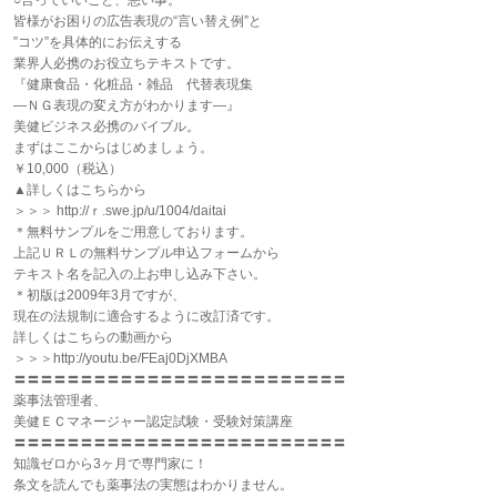
○言っていいこと、悪い事。
皆様がお困りの広告表現の“言い替え例”と
”コツ”を具体的にお伝えする
業界人必携のお役立ちテキストです。
『健康食品・化粧品・雑品 代替表現集
―ＮＧ表現の変え方がわかります―』
美健ビジネス必携のバイブル。
まずはここからはじめましょう。
￥10,000（税込）
▲詳しくはこちらから
＞＞＞ http://ｒ.swe.jp/u/1004/daitai
＊無料サンプルをご用意しております。
上記ＵＲＬの無料サンプル申込フォームから
テキスト名を記入の上お申し込み下さい。
＊初版は2009年3月ですが、
現在の法規制に適合するように改訂済です。
詳しくはこちらの動画から
＞＞＞http://youtu.be/FEaj0DjXMBA
〓〓〓〓〓〓〓〓〓〓〓〓〓〓〓〓〓〓〓〓〓〓〓〓〓
薬事法管理者、
美健ＥＣマネージャー認定試験・受験対策講座
〓〓〓〓〓〓〓〓〓〓〓〓〓〓〓〓〓〓〓〓〓〓〓〓〓
知識ゼロから3ヶ月で専門家に！
条文を読んでも薬事法の実態はわかりません。