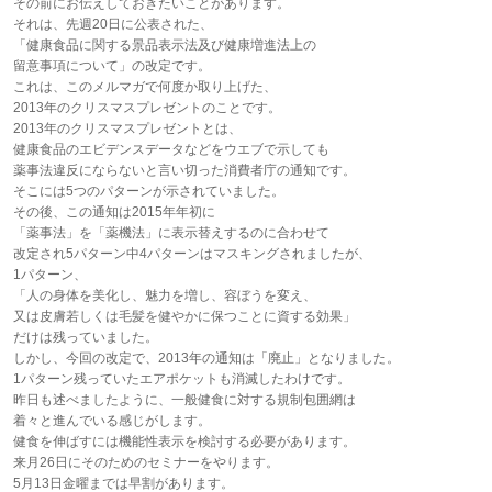
その前にお伝えしておきたいことがあります。
それは、先週20日に公表された、
「健康食品に関する景品表示法及び健康増進法上の
留意事項について」の改定です。
これは、このメルマガで何度か取り上げた、
2013年のクリスマスプレゼントのことです。
2013年のクリスマスプレゼントとは、
健康食品のエビデンスデータなどをウエブで示しても
薬事法違反にならないと言い切った消費者庁の通知です。
そこには5つのパターンが示されていました。
その後、この通知は2015年年初に
「薬事法」を「薬機法」に表示替えするのに合わせて
改定され5パターン中4パターンはマスキングされましたが、
1パターン、
「人の身体を美化し、魅力を増し、容ぼうを変え、
又は皮膚若しくは毛髪を健やかに保つことに資する効果」
だけは残っていました。
しかし、今回の改定で、2013年の通知は「廃止」となりました。
1パターン残っていたエアポケットも消滅したわけです。
昨日も述べましたように、一般健食に対する規制包囲網は
着々と進んでいる感じがします。
健食を伸ばすには機能性表示を検討する必要があります。
来月26日にそのためのセミナーをやります。
5月13日金曜までは早割があります。