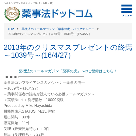
ヘルスケアコンサルティングNo.1（新興分野）
TOP
薬機法のメールマガジン「薬事の虎」バックナンバー
2013年のクリスマスプレゼントの終焉～1039号～(16/4/27）
2013年のクリスマスプレゼントの終焉
～1039号～(16/4/27）
薬機法のメールマガジン「薬事の虎」へのご登録はこちら！
□■□■□■□━━━━━━━━━━━━━━━━━━
薬事法コンプライアンスのノウハウ ―薬事の虎―
～1039号～(16/4/27）
～薬事関係者の誰もが読んでいる必携メールマガジン～
＜実績No.１＞発行部数：10000突破
Produced by Mike Hayashida
機能性表示STATUS（4/15現在）
届出関与：33件
販売開始：11件
受理（販売開始待ち）：0件
届出（受理待ち）：22件