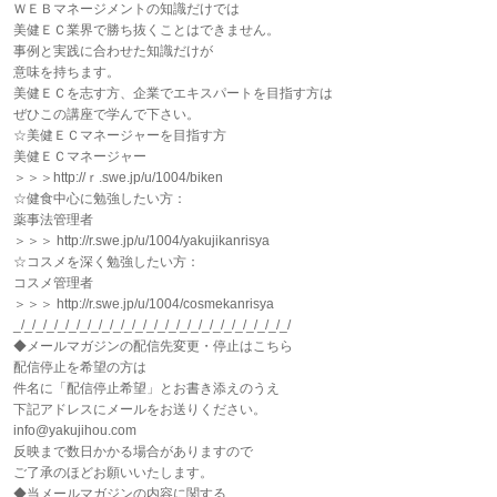
ＷＥＢマネージメントの知識だけでは
美健ＥＣ業界で勝ち抜くことはできません。
事例と実践に合わせた知識だけが
意味を持ちます。
美健ＥＣを志す方、企業でエキスパートを目指す方は
ぜひこの講座で学んで下さい。
☆美健ＥＣマネージャーを目指す方
美健ＥＣマネージャー
＞＞＞http://ｒ.swe.jp/u/1004/biken
☆健食中心に勉強したい方：
薬事法管理者
＞＞＞ http://r.swe.jp/u/1004/yakujikanrisya
☆コスメを深く勉強したい方：
コスメ管理者
＞＞＞ http://r.swe.jp/u/1004/cosmekanrisya
_/_/_/_/_/_/_/_/_/_/_/_/_/_/_/_/_/_/_/_/_/_/_/_/_/
◆メールマガジンの配信先変更・停止はこちら
配信停止を希望の方は
件名に「配信停止希望」とお書き添えのうえ
下記アドレスにメールをお送りください。
info@yakujihou.com
反映まで数日かかる場合がありますので
ご了承のほどお願いいたします。
◆当メールマガジンの内容に関する