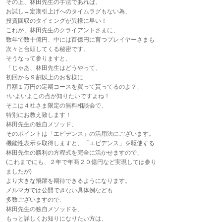
その上、林田先生の手法であれば、
お試し→定期引上げへのタイムラグもない為、
投資回収のタイミングが異様に早い！
これが、林田先生のクライアントさまに、
数年で数十億円、中には百億円に育つプレイヤーさまも
次々と台頭してくる秘密です。
そうなって参りますと、
「じゃあ、林田先生はどうやって、
初回から９割以上のお客様に
月額１万円の定期コースを買って貰ってるのよ？」
↑いよいよこの点が知りたいですよね！
そこは４社さま限定の無料相談会で、
特別にお教え致します！
林田先生の独自メソッド、
そのポイントは「エビデンス」の活用法にございます。
機能性表示を取得しますと、「エビデンス」を駆使する
林田先生の勝利の方程式を完全に活かせますので、
(これまでにも、２年で年商２０億円など実現しては参り
ましたが)
より大きな飛躍を期待できるようになります。
メルマガでは公開できない具体例なども
多数ございますので、
林田先生の独自メソッドを、
もっと詳しくお知りになりたい方は、