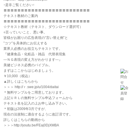
↑是非ご覧ください↑
〓〓〓〓〓〓〓〓〓〓〓〓〓〓〓〓〓〓〓〓〓〓〓〓〓
テキスト教材のご案内
〓〓〓〓〓〓〓〓〓〓〓〓〓〓〓〓〓〓〓〓〓〓〓〓〓
☆テキスト教材（テキスト、ダウンロード選択可）
○言っていいこと、悪い事。
皆様がお困りの広告表現の“言い替え例”と
”コツ”を具体的にお伝えする
業界人必携のお役立ちテキストです。
『健康食品・化粧品・雑品 代替表現集
―ＮＧ表現の変え方がわかります―』
美健ビジネス必携のバイブル。
まずはここからはじめましょう。
￥10,000（税込）
▲詳しくはこちらから
＞＞＞ http://ｒ.swe.jp/u/1004/daitai
＊無料サンプルをご用意しております。
上記ＵＲＬの無料サンプル申込フォームから
テキスト名を記入の上お申し込み下さい。
＊初版は2009年3月ですが、
現在の法規制に適合するように改訂済です。
詳しくはこちらの動画から
＞＞＞http://youtu.be/FEaj0DjXMBA