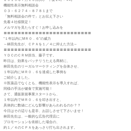
機能性表示無料相談会
０３－６２７４－８７８１まで
「無料相談会の件で」とお伝え下さい
先着４社様限定！
メルマガを見たらすぐ！お申し込みを
〓〓〓〓〓〓〓〓〓〓〓〓〓〓〓〓〓〓〓〓〓〓〓〓〓
“１年以内にМＲ０．６”の威力
～林田先生が、ＣＰＡを１／４に抑えた方法～
〓〓〓〓〓〓〓〓〓〓〓〓〓〓〓〓〓〓〓〓〓〓〓〓〓
ＹＤＣのＣＲＭ担当、藤子です。
昨日は、効果をバッチリうたえる商材に、
林田先生のリーガルマーケティングを合体させ、
１年以内にＭＲ０．６を達成した事例を
ご紹介しました。
※医薬品でなくとも、機能性表示を導入すれば、
同様の手法が健食で実施可能！
さて、通販新規事業スタートから、
１年以内でＭＲ０．６を叩き出すと、
具体的に数値にどんな影響があらわれるのか？？
今日はその辺りも是非、お話しさせて下さいませ！
林田先生は、一般的な広告代理店に
プロモーションを依頼した場合の、
約１／４のＣＰＡをあっさり打ち出されます。