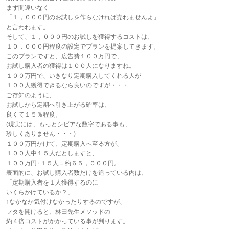
まず間違いなく
「１，０００円のお試しを作らなければ売れませんよ」
と言われます。
そして、１，０００円のお試しを獲得するコストは、
１０，０００円程度の設定でプランを提案してきます。
このプランですと、広告費１００万円で、
お試し購入者の獲得は１００人になりますね。
１００万円で、いきなり定期購入してくれる人が
１００人獲得できるなら良いのですが・・・
ご存知のように、
お試しから定期へ引き上がる確率は、
良くて１５％程度。
(現実には、もっとシビアな数字である事も、
珍しくありません・・・)
１００万円かけて、定期購入へ至る方が、
１００人中１５人だとしますと、
１００万円÷１５人＝約６５，０００円。
表面的に、お試し購入者数だけを追っている内は、
「定期購入者を１人獲得するのに
いくらかけているか？」
↑なかなか気付けなかったりするのですが、
フタを開けると、林田先生メソッドの
約４倍コストがかかっている事が判ります。