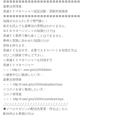
〓〓〓〓〓〓〓〓〓〓〓〓〓〓〓〓〓〓〓〓〓〓〓〓〓
薬事法管理者、
美健ＥＣマネージャー認定試験・受験対策講座
〓〓〓〓〓〓〓〓〓〓〓〓〓〓〓〓〓〓〓〓〓〓〓〓〓
知識ゼロから3ヶ月で専門家に！
条文を読んでも薬事法の実態はわかりません。
ＷＥＢマネージメントの知識だけでは
美健ＥＣ業界で勝ち抜くことはできません。
事例と実践に合わせた知識だけが
意味を持ちます。
美健ＥＣを志す方、企業でエキスパートを目指す方は
ぜひこの講座で学んで下さい。
☆美健ＥＣマネージャーを目指す方
美健ＥＣマネージャー
＞＞＞http://ｒ.swe.jp/u/1004/biken
☆健食中心に勉強したい方：
薬事法管理者
＞＞＞ http://r.swe.jp/u/1004/yakujikanrisya
☆コスメを深く勉強したい方：
コスメ管理者
＞＞＞ http://r.swe.jp/u/1004/cosmekanrisya
_/_/_/_/_/_/_/_/_/_/_/_/_/_/_/_/_/_/_/_/_/_/_/_/_/
◆メールマガジンの配信先変更・停止はこちら
配信停止を希望の方は