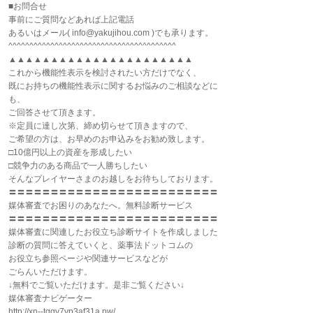
■お問合せ
事前にご質問などあれば上記電話
あるいはメール( info@yakujihou.com )でも承ります。
^^^^^^^^^^^^^^^^^^^^^^^^^^^^^^^^^^^^^^^^
▲▲▲▲▲▲▲▲▲▲▲▲▲▲▲▲▲▲▲▲▲▲
これから機能性表示を検討されたい方だけでなく、
既にお持ちの機能性表示に関するお悩みのご相談などに
も、
ご回答させて頂きます。
※定員に達し次第、締め切らせて頂きますので、
ご希望の方は、お早めのお申込みをお勧め致します。
□10億円以上の資産を形成したい
□競争力のある商品で一人勝ちしたい
そんなプレイヤーさまのお越しをお待ちしております。
〓〓〓〓〓〓〓〓〓〓〓〓〓〓〓〓〓〓〓〓〓〓〓〓〓
媒体審査でお困りのあなたへ。無料診断サービス
〓〓〓〓〓〓〓〓〓〓〓〓〓〓〓〓〓〓〓〓〓〓〓〓〓
媒体審査に関連したお役立ち診断サイトを作成しました
診断の質問に答えていくと、薬事法ドットコムの
お役立ち参照ページや関連サービスなどが
ごらんいただけます。
↓無料でご覧いただけます。是非ご覧ください↓
媒体審査ナビゲーター
http://xn--tqqy7yp3af31a.pw/