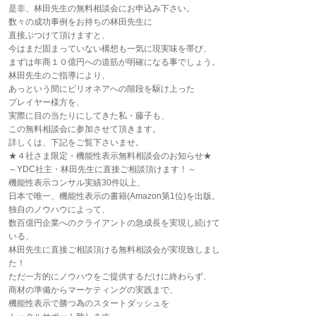
是非、林田先生の無料相談会にお申込み下さい。
数々の成功事例をお持ちの林田先生に
直接ぶつけて頂けますと、
今はまだ固まっていない構想も一気に現実味を帯び、
まずは年商１０億円への道筋が明確になる事でしょう。
林田先生のご指導により、
あっという間にビリオネアへの階段を駆け上った
プレイヤー様方を、
実際に目の当たりにしてきた私・藤子も、
この無料相談会に参加させて頂きます。
詳しくは、下記をご覧下さいませ。
★４社さま限定・機能性表示無料相談会のお知らせ★
～YDC社主・林田先生に直接ご相談頂けます！～
機能性表示コンサル実績30件以上、
日本で唯一、機能性表示の書籍(Amazon第1位)を出版。
独自のノウハウによって、
数百億円企業へのクライアントの急成長を実現し続けて
いる、
林田先生に直接ご相談頂ける無料相談会が実現致しまし
た！
ただ一方的にノウハウをご提供するだけに終わらず、
商材の準備からマーケティングの実践まで、
機能性表示で勝つ為のスタートダッシュを