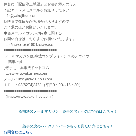
件名に「配信停止希望」とお書き添えのうえ
下記アドレスにメールをお送りください。
info@yakujihou.com
反映まで数日かかる場合がありますので
ご了承のほどお願いいたします。
◆当メールマガジンの内容に関する
お問い合せはこちらまでお願いいたします。
http://r.swe.jp/u/1004/toiawase
■■■■■■■■■■■■■■■■■■■■■■■■■
[メールマガジン]薬事法コンプライアンスのノウハウ
― 薬事の虎 ―
[発行元] 薬事法ドットコム
https://www.yakujihou.com
メール：info@yakujihou.com
ＴＥＬ：03(6274)8781（平日9：00～18：30）
■■■■■■■■■■■■■■■■■■■■■■■■■
（https://www.yakujihou.com ）
薬機法のメールマガジン「薬事の虎」へのご登録はこちら！
薬事の虎のバックナンバーをもっと見たい方はこちら！
お問合せはこちら