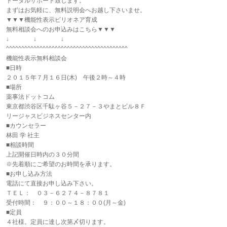
トータルサポート致します。
まずはお気軽に、無料説明会へお越し下さいませ。
▼▼▼機能性表示ビリオネア育成
無料相談会へのお申込みはこちら▼▼▼
↓ ↓ ↓
^^^^^^^^^^^^^^^^^^^^^^^^^^^^^^^^^^^^^^^^
機能性表示無料相談会
■日時
２０１５年７月１６日(木) 午後２時～４時
■場所
薬事法ドットコム
東京都渋谷区千駄ヶ谷５－２７－３やまとビル８Ｆ
リージャスビジネスセンター内
■カウンセラー
林田 学 社主
■相談時間
上記開催日時内の３０分間
※先着順にご希望のお時間を承ります。
■お申し込み方法
電話にて直接お申し込み下さい。
ＴＥＬ： ０３－６２７４－８７８１
受付時間： ９：００～１８：００(月～金)
■定員
４社様。定員に達し次第〆切ります。