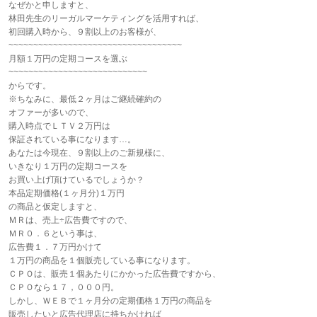
なぜかと申しますと、
林田先生のリーガルマーケティングを活用すれば、
初回購入時から、９割以上のお客様が、
~~~~~~~~~~~~~~~~~~~~~~~~~~~~~~~~~~~
月額１万円の定期コースを選ぶ
~~~~~~~~~~~~~~~~~~~~~~~~~~~~
からです。
※ちなみに、最低２ヶ月はご継続確約の
オファーが多いので、
購入時点でＬＴＶ２万円は
保証されている事になります…。
あなたは今現在、９割以上のご新規様に、
いきなり１万円の定期コースを
お買い上げ頂けているでしょうか？
本品定期価格(１ヶ月分)１万円
の商品と仮定しますと、
ＭＲは、売上÷広告費ですので、
ＭＲ０．６という事は、
広告費１．７万円かけて
１万円の商品を１個販売している事になります。
ＣＰＯは、販売１個あたりにかかった広告費ですから、
ＣＰＯなら１７，０００円。
しかし、ＷＥＢで１ヶ月分の定期価格１万円の商品を
販売したいと広告代理店に持ちかければ