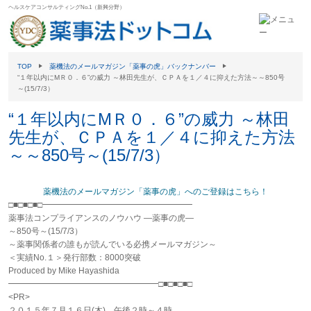
ヘルスケアコンサルティングNo.1（新興分野）
TOP
薬機法のメールマガジン「薬事の虎」バックナンバー
“１年以内にМＲ０．６”の威力 ～林田先生が、ＣＰＡを１／４に抑えた方法～～850号
～(15/7/3）
“１年以内にМＲ０．６”の威力 ～林田
先生が、ＣＰＡを１／４に抑えた方法
～～850号～(15/7/3）
薬機法のメールマガジン「薬事の虎」へのご登録はこちら！
□■□■□■□━━━━━━━━━━━━━━━━━━
薬事法コンプライアンスのノウハウ ―薬事の虎―
～850号～(15/7/3）
～薬事関係者の誰もが読んでいる必携メールマガジン～
＜実績No.１＞発行部数：8000突破
Produced by Mike Hayashida
━━━━━━━━━━━━━━━━━━□■□■□■□
<PR>
２０１５年７月１６日(木) 午後２時～４時