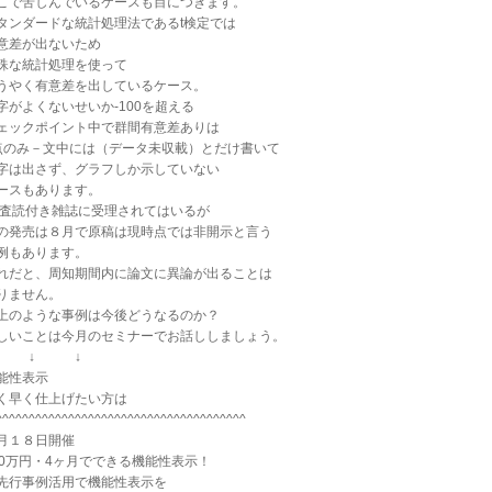
こで苦しんでいるケースも目につきます。
タンダードな統計処理法であるt検定では
意差が出ないため
殊な統計処理を使って
うやく有意差を出しているケース。
字がよくないせいか-100を超える
ェックポイント中で群間有意差ありは
点のみ－文中には（データ未収載）とだけ書いて
字は出さず、グラフしか示していない
ースもあります。
.査読付き雑誌に受理されてはいるが
の発売は８月で原稿は現時点では非開示と言う
例もあります。
れだと、周知期間内に論文に異論が出ることは
りません。
上のような事例は今後どうなるのか？
しいことは今月のセミナーでお話ししましょう。
↓ ↓ ↓
能性表示
く早く仕上げたい方は
^^^^^^^^^^^^^^^^^^^^^^^^^^^^^^^^^^^^^^
月１８日開催
00万円・4ヶ月でできる機能性表示！
先行事例活用で機能性表示を