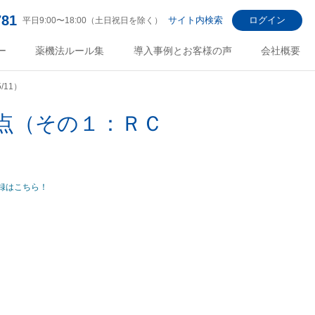
781
サイト内検索
ログイン
平日9:00〜18:00（土日祝日を除く）
ー
薬機法ルール集
導入事例とお客様の声
会社概要
/11）
点（その１：ＲＣ
録はこちら！