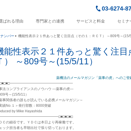
03-6274-8
選ばれる理由
専門家との連携
サービスと料金
セミナ
クナンバー
機能性表示２１件あっと驚く注目点（その１：ＲＣＴ） ～809号～(15/5
機能性表示２１件あっと驚く注目
Ｔ） ～809号～(15/5/11）
薬機法のメールマガジン「薬事の虎」へのご登
■□■□■□━━━━━━━━━━━━━━━━━━
事法コンプライアンスのノウハウ ―薬事の虎―
09号～(15/5/11）
薬事関係者の誰もが読んでいる必携メールマガジン～
実績No.１＞発行部数：8000突破
oduced by Mike Hayashida
━━━━━━━━━━━━━━━━━□■□■□■□
ＤＣの細谷です。ＹＤＣは本日より再稼働です。
ェック担当者も早朝出社で張り切っております。