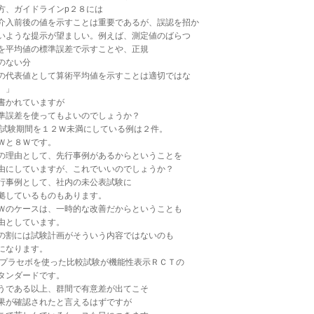
方、ガイドラインp２８には
介入前後の値を示すことは重要であるが、誤認を招か
いような提示が望ましい。例えば、測定値のばらつ
を平均値の標準誤差で示すことや、正規
のない分
の代表値として算術平均値を示すことは適切ではな
。」
書かれていますが
準誤差を使ってもよいのでしょうか？
.試験期間を１２Ｗ未満にしている例は２件。
Ｗと８Ｗです。
の理由として、先行事例があるからということを
由にしていますが、これでいいのでしょうか？
行事例として、社内の未公表試験に
拠しているものもあります。
Ｗのケースは、一時的な改善だからということも
由としています。
の割には試験計画がそういう内容ではないのも
になります。
.プラセボを使った比較試験が機能性表示ＲＣＴの
タンダードです。
うである以上、群間で有意差が出てこそ
果が確認されたと言えるはずですが