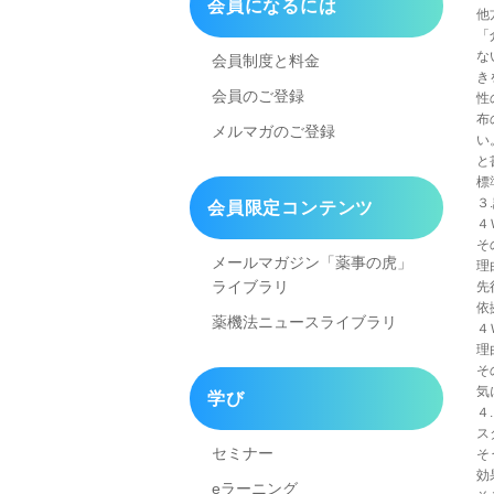
会員になるには
他
「
な
会員制度と料金
き
会員のご登録
性
布
メルマガのご登録
い
と
標
３
会員限定コンテンツ
４
そ
メールマガジン「薬事の虎」
理
ライブラリ
先
依
薬機法ニュースライブラリ
４
理
そ
気
学び
４
ス
セミナー
そ
効
eラーニング