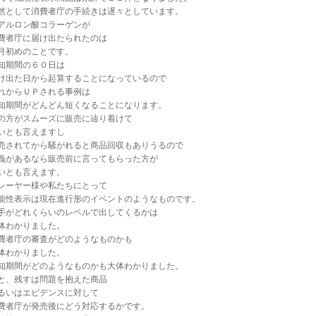
然として消費者庁の手続きは遅々としています。
アルロン酸コラーゲンが
費者庁に届け出たられたのは
月初めのことです。
知期間の６０日は
け出た日から起算することになっているので
れからＵＰされる事例は
知期間がどんどん短くなることになります。
の方がスムーズに販売に辿り着けて
いとも言えますし
売されてから騒がれると商品回収もありうるので
義があるなら販売前に言ってもらった方が
いとも言えます。
レーヤー様や私たちにとって
能性表示は現在進行形のイベントのようなものです。
手がどれくらいのレベルで出してくるかは
体わかりました。
費者庁の審査がどのようなものかも
体わかりました。
知期間がどのようなものかも大体わかりました。
と、残すは問題を抱えた商品
るいはエビデンスに対して
費者庁が発売後にどう対応するかです。