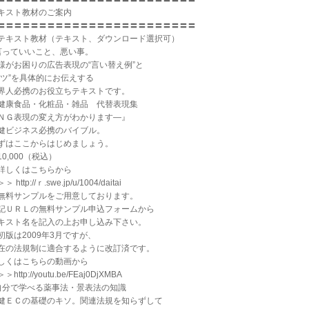
キスト教材のご案内
〓〓〓〓〓〓〓〓〓〓〓〓〓〓〓〓〓〓〓〓〓〓〓〓
テキスト教材（テキスト、ダウンロード選択可）
言っていいこと、悪い事。
様がお困りの広告表現の“言い替え例”と
コツ”を具体的にお伝えする
界人必携のお役立ちテキストです。
健康食品・化粧品・雑品 代替表現集
ＮＧ表現の変え方がわかります―』
健ビジネス必携のバイブル。
ずはここからはじめましょう。
10,000（税込）
詳しくはこちらから
＞ http://ｒ.swe.jp/u/1004/daitai
無料サンプルをご用意しております。
記ＵＲＬの無料サンプル申込フォームから
キスト名を記入の上お申し込み下さい。
初版は2009年3月ですが、
在の法規制に適合するように改訂済です。
しくはこちらの動画から
＞http://youtu.be/FEaj0DjXMBA
自分で学べる薬事法・景表法の知識
健ＥＣの基礎のキソ。関連法規を知らずして