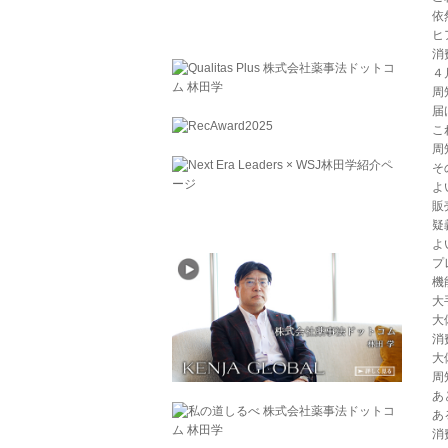
依
ヒ
消
４
周
届
こ
周
そ
よ
販
疑
よ
プ
機
大
大
消
大
周
あ
あ
消