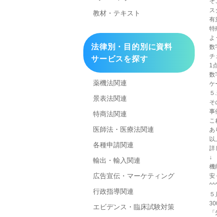
そ
ス
教材・テキスト
有
特
よ
法律別・目的別に資料
数
チ
サービスを探す
1
数
薬機法関連
ケ
５
景表法関連
そ
事
特商法関連
こ
医師法・医療法関連
あ
以
各種申請関連
詳
輸出・輸入関連
機
広告宣伝・マーケティング
安
^^
行政指導関連
５
3
エビデンス・臨床試験対策
「