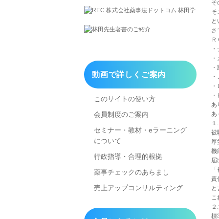
そ
そ
と
さ
Ｒ
・
・
・
動画で詳しくご案内
・
・
・
このサイトの使い方
あ
あ
会員制度のご案内
１
セミナー・教材・eラーニング
被
について
厚
機
行政指導・合理的根拠
届
「
薬事チェックのあらまし
責
売上アップコンサルティング
と
こ
２
標