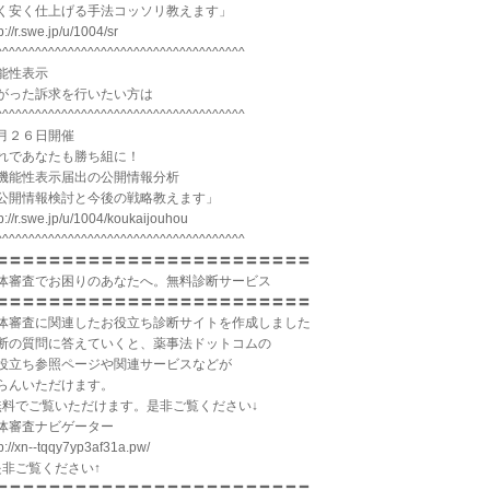
く安く仕上げる手法コッソリ教えます」
p://r.swe.jp/u/1004/sr
^^^^^^^^^^^^^^^^^^^^^^^^^^^^^^^^^^^^^^
能性表示
がった訴求を行いたい方は
^^^^^^^^^^^^^^^^^^^^^^^^^^^^^^^^^^^^^^
月２６日開催
れであなたも勝ち組に！
機能性表示届出の公開情報分析
公開情報検討と今後の戦略教えます」
tp://r.swe.jp/u/1004/koukaijouhou
^^^^^^^^^^^^^^^^^^^^^^^^^^^^^^^^^^^^^^
〓〓〓〓〓〓〓〓〓〓〓〓〓〓〓〓〓〓〓〓〓〓〓〓
体審査でお困りのあなたへ。無料診断サービス
〓〓〓〓〓〓〓〓〓〓〓〓〓〓〓〓〓〓〓〓〓〓〓〓
体審査に関連したお役立ち診断サイトを作成しました
断の質問に答えていくと、薬事法ドットコムの
役立ち参照ページや関連サービスなどが
らんいただけます。
無料でご覧いただけます。是非ご覧ください↓
体審査ナビゲーター
tp://xn--tqqy7yp3af31a.pw/
是非ご覧ください↑
〓〓〓〓〓〓〓〓〓〓〓〓〓〓〓〓〓〓〓〓〓〓〓〓