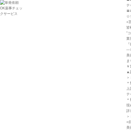
テ
〓
☆
○
皆
”
業
『
―
美
ま
￥
▲
＞＞
＊
上
テ
＊
現
詳
＞＞
○
美