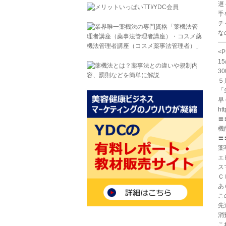
遅
手
チ
な
━
<P
1
3
５
「
早
htt
〓
機
〓
薬
エ
ス
Ｃ
あ
こ
先
消
こ