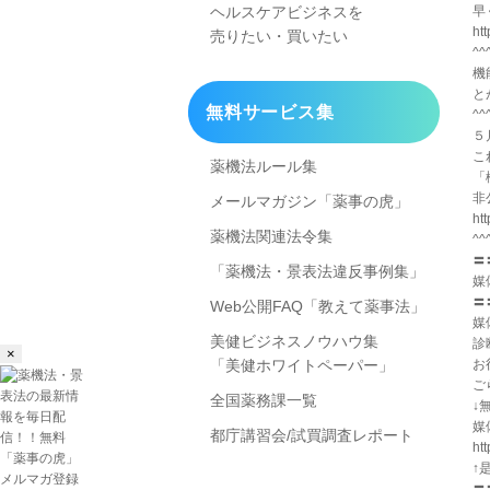
早
ヘルスケアビジネスを
htt
売りたい・買いたい
^^
機
と
無料サービス集
^^
５
こ
薬機法ルール集
「
非
メールマガジン「薬事の虎」
ht
薬機法関連法令集
^^
〓
「薬機法・景表法違反事例集」
媒
〓
Web公開FAQ「教えて薬事法」
媒
美健ビジネスノウハウ集
診
×
お
「美健ホワイトペーパー」
ご
全国薬務課一覧
↓
媒
都庁講習会/試買調査レポート
ht
↑
〓