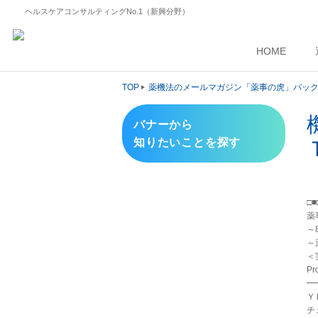
ヘルスケアコンサルティングNo.1（新興分野）
HOME
TOP
薬機法のメールマガジン「薬事の虎」バッ
バナーから
知りたいことを探す
□
薬
～8
～
＜
Pr
━
Ｙ
チ