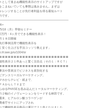
々として進まぬ機能性表示のサイトアップですが
をこまねいていても事態は進みません。まずは
ャレンジすることが先行者利益を得る最短ルート
のです。
━━━━━━━━━━━━━━━━━━━━━━━━
R>
5/5/18（月）早朝セミナー
00万円・4ヶ月でできる機能性表示！
月１８日開催
先行事例活用で機能性表示を
く安く仕上げる手法コッソリ教えます」
p://r.swe.jp/u/1004/sr
〓〓〓〓〓〓〓〓〓〓〓〓〓〓〓〓〓〓〓〓〓〓〓〓
能性表示２１件あっと驚く注目点（その１：ＲＣＴ）
〓〓〓〓〓〓〓〓〓〓〓〓〓〓〓〓〓〓〓〓〓〓〓〓
事法や景表法でビジネスを差別化する
ビデンスリーガルマーケティング。
マホからテレビ・紙まで、
ＰＡからＬＴＶまで
らゆるPHASEを呑み込んだトータルマーケティング。
の２軸のイノヴェーションをリードする林田です。
週末、ヒアルロン酸コラーゲンが
費者庁サイトにアップされ
れで機能性表示商品は累計で２１件となりました。