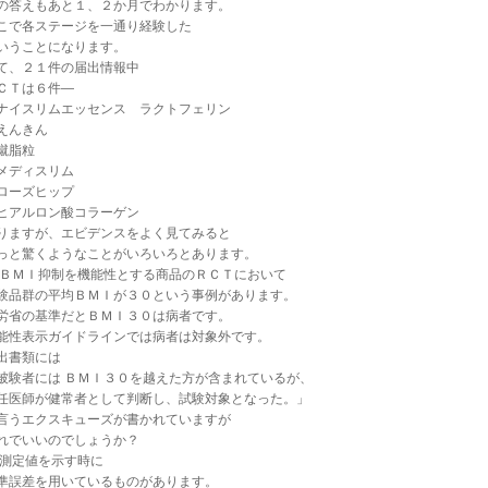
の答えもあと１、２か月でわかります。
こで各ステージを一通り経験した
いうことになります。
て、２１件の届出情報中
ＣＴは６件―
ナイスリムエッセンス ラクトフェリン
えんきん
蹴脂粒
メディスリム
ローズヒップ
ヒアルロン酸コラーゲン
りますが、エビデンスをよく見てみると
っと驚くようなことがいろいろとあります。
.ＢＭＩ抑制を機能性とする商品のＲＣＴにおいて
験品群の平均ＢＭＩが３０という事例があります。
労省の基準だとＢＭＩ３０は病者です。
能性表示ガイドラインでは病者は対象外です。
出書類には
被験者には ＢＭＩ３０を越えた方が含まれているが、
任医師が健常者として判断し、試験対象となった。」
言うエクスキューズが書かれていますが
れでいいのでしょうか？
.測定値を示す時に
準誤差を用いているものがあります。