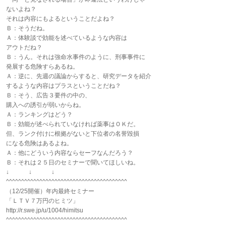
ないよね？
それは内容にもよるということだよね？
Ｂ：そうだね。
Ａ：体験談で効能を述べているような内容は
アウトだね？
Ｂ：うん。それは強命水事件のように、刑事事件に
発展する危険すらあるね。
Ａ：逆に、先週の議論からすると、研究データを紹介
するような内容はプラスということだね？
Ｂ：そう、広告３要件の中の、
購入への誘引が弱いからね。
Ａ：ランキングはどう？
Ｂ：効能が述べられていなければ薬事はＯＫだ。
但、ランク付けに根拠がないと下位者の名誉毀損
になる危険はあるよね。
Ａ：他にどういう内容ならセーフなんだろう？
Ｂ：それは２５日のセミナーで聞いてほしいね。
↓ ↓ ↓
^^^^^^^^^^^^^^^^^^^^^^^^^^^^^^^^^^^^^^^^
（12/25開催）年内最終セミナー
「ＬＴＶ７万円のヒミツ」
http://r.swe.jp/u/1004/himitsu
^^^^^^^^^^^^^^^^^^^^^^^^^^^^^^^^^^^^^^^^