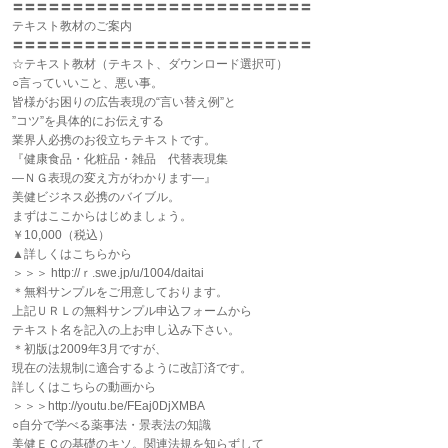
〓〓〓〓〓〓〓〓〓〓〓〓〓〓〓〓〓〓〓〓〓〓〓〓〓
テキスト教材のご案内
〓〓〓〓〓〓〓〓〓〓〓〓〓〓〓〓〓〓〓〓〓〓〓〓〓
☆テキスト教材（テキスト、ダウンロード選択可）
○言っていいこと、悪い事。
皆様がお困りの広告表現の“言い替え例”と
”コツ”を具体的にお伝えする
業界人必携のお役立ちテキストです。
『健康食品・化粧品・雑品 代替表現集
―ＮＧ表現の変え方がわかります―』
美健ビジネス必携のバイブル。
まずはここからはじめましょう。
￥10,000（税込）
▲詳しくはこちらから
＞＞＞ http://ｒ.swe.jp/u/1004/daitai
＊無料サンプルをご用意しております。
上記ＵＲＬの無料サンプル申込フォームから
テキスト名を記入の上お申し込み下さい。
＊初版は2009年3月ですが、
現在の法規制に適合するように改訂済です。
詳しくはこちらの動画から
＞＞＞http://youtu.be/FEaj0DjXMBA
○自分で学べる薬事法・景表法の知識
美健ＥＣの基礎のキソ。関連法規を知らずして