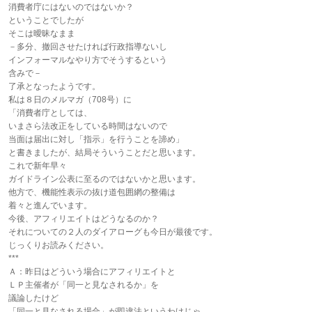
消費者庁にはないのではないか？
ということでしたが
そこは曖昧なまま
－多分、撤回させたければ行政指導ないし
インフォーマルなやり方でそうするという
含みで－
了承となったようです。
私は８日のメルマガ（708号）に
「消費者庁としては、
いまさら法改正をしている時間はないので
当面は届出に対し「指示」を行うことを諦め」
と書きましたが、結局そういうことだと思います。
これで新年早々
ガイドライン公表に至るのではないかと思います。
他方で、機能性表示の抜け道包囲網の整備は
着々と進んでいます。
今後、アフィリエイトはどうなるのか？
それについての２人のダイアローグも今日が最後です。
じっくりお読みください。
***
Ａ：昨日はどういう場合にアフィリエイトと
ＬＰ主催者が「同一と見なされるか」を
議論したけど
「同一と見なされる場合」が即違法というわけじゃ