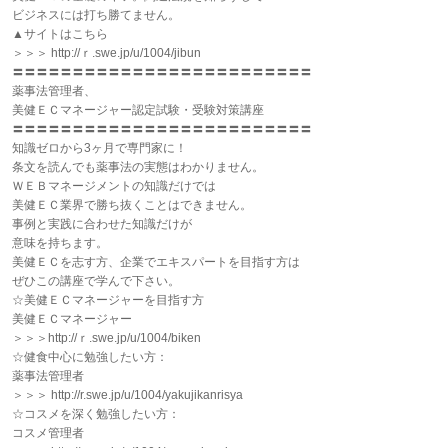
ビジネスには打ち勝てません。
▲サイトはこちら
＞＞＞ http://ｒ.swe.jp/u/1004/jibun
〓〓〓〓〓〓〓〓〓〓〓〓〓〓〓〓〓〓〓〓〓〓〓〓〓
薬事法管理者、
美健ＥＣマネージャー認定試験・受験対策講座
〓〓〓〓〓〓〓〓〓〓〓〓〓〓〓〓〓〓〓〓〓〓〓〓〓
知識ゼロから3ヶ月で専門家に！
条文を読んでも薬事法の実態はわかりません。
ＷＥＢマネージメントの知識だけでは
美健ＥＣ業界で勝ち抜くことはできません。
事例と実践に合わせた知識だけが
意味を持ちます。
美健ＥＣを志す方、企業でエキスパートを目指す方は
ぜひこの講座で学んで下さい。
☆美健ＥＣマネージャーを目指す方
美健ＥＣマネージャー
＞＞＞http://ｒ.swe.jp/u/1004/biken
☆健食中心に勉強したい方：
薬事法管理者
＞＞＞ http://r.swe.jp/u/1004/yakujikanrisya
☆コスメを深く勉強したい方：
コスメ管理者