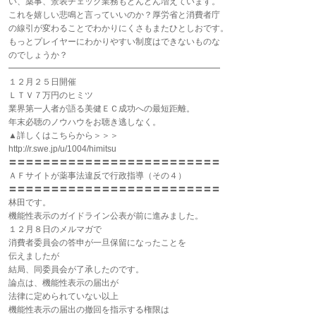
い、薬事、景表チェック業務もどんどん増えています。
これを嬉しい悲鳴と言っていいのか？厚労省と消費者庁
の線引が変わることでわかりにくさもまたひとしおです。
もっとプレイヤーにわかりやすい制度はできないものな
のでしょうか？
━━━━━━━━━━━━━━━━━━━━━━━━━
１２月２５日開催
ＬＴＶ７万円のヒミツ
業界第一人者が語る美健ＥＣ成功への最短距離。
年末必聴のノウハウをお聴き逃しなく。
▲詳しくはこちらから＞＞＞
http://r.swe.jp/u/1004/himitsu
〓〓〓〓〓〓〓〓〓〓〓〓〓〓〓〓〓〓〓〓〓〓〓〓〓
ＡＦサイトが薬事法違反で行政指導（その４）
〓〓〓〓〓〓〓〓〓〓〓〓〓〓〓〓〓〓〓〓〓〓〓〓〓
林田です。
機能性表示のガイドライン公表が前に進みました。
１２月８日のメルマガで
消費者委員会の答申が一旦保留になったことを
伝えましたが
結局、同委員会が了承したのです。
論点は、機能性表示の届出が
法律に定められていない以上
機能性表示の届出の撤回を指示する権限は