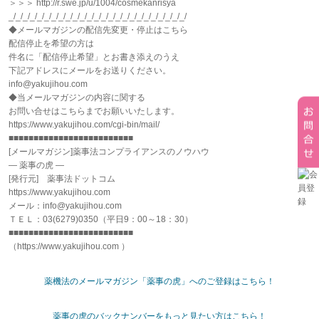
＞＞＞ http://r.swe.jp/u/1004/cosmekanrisya
_/_/_/_/_/_/_/_/_/_/_/_/_/_/_/_/_/_/_/_/_/_/_/_/_/
◆メールマガジンの配信先変更・停止はこちら
配信停止を希望の方は
件名に「配信停止希望」とお書き添えのうえ
下記アドレスにメールをお送りください。
info@yakujihou.com
◆当メールマガジンの内容に関する
お問い合せはこちらまでお願いいたします。
https://www.yakujihou.com/cgi-bin/mail/
■■■■■■■■■■■■■■■■■■■■■■■■■
[メールマガジン]薬事法コンプライアンスのノウハウ
― 薬事の虎 ―
[発行元] 薬事法ドットコム
https://www.yakujihou.com
メール：info@yakujihou.com
ＴＥＬ：03(6279)0350（平日9：00～18：30）
■■■■■■■■■■■■■■■■■■■■■■■■■
（https://www.yakujihou.com ）
薬機法のメールマガジン「薬事の虎」へのご登録はこちら！
薬事の虎のバックナンバーをもっと見たい方はこちら！