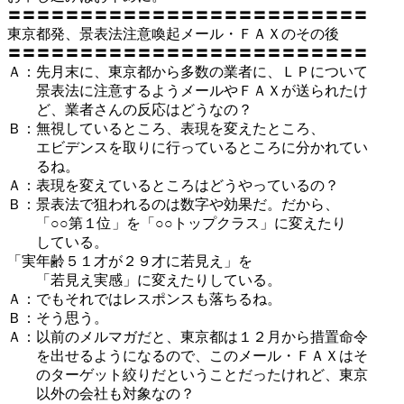
〓〓〓〓〓〓〓〓〓〓〓〓〓〓〓〓〓〓〓〓〓〓〓〓〓
東京都発、景表法注意喚起メール・ＦＡＸのその後
〓〓〓〓〓〓〓〓〓〓〓〓〓〓〓〓〓〓〓〓〓〓〓〓〓
Ａ：先月末に、東京都から多数の業者に、ＬＰについて
景表法に注意するようメールやＦＡＸが送られたけ
ど、業者さんの反応はどうなの？
Ｂ：無視しているところ、表現を変えたところ、
エビデンスを取りに行っているところに分かれてい
るね。
Ａ：表現を変えているところはどうやっているの？
Ｂ：景表法で狙われるのは数字や効果だ。だから、
「○○第１位」を「○○トップクラス」に変えたり
している。
「実年齢５１才が２９才に若見え」を
「若見え実感」に変えたりしている。
Ａ：でもそれではレスポンスも落ちるね。
Ｂ：そう思う。
Ａ：以前のメルマガだと、東京都は１２月から措置命令
を出せるようになるので、このメール・ＦＡＸはそ
のターゲット絞りだということだったけれど、東京
以外の会社も対象なの？