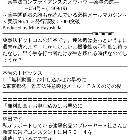
薬事法コンプライアンスのノウハウ ―薬事の虎―
～654号～(14/09/19)
～薬事関係者の誰もが読んでいる必携メールマガジン～
＜実績No.１＞発行部数：7000突破
Produced by Mike Hayashida
━━━━━━━━━━━━━━━━━━□■□■□■□
薬事法ドットコムの細谷です。連休週はあっというまに
週末が訪れます。しかしいよいよ機能性表示制度は待っ
たなし。早く手を打つ者だけが生き残れる時代なのでし
ょうか？
━━━━━━━━━━━━━━━━━━━━━━━━━
本号のトピックス
1.「無料動画」お申し込みはお早めに
2.東京都発、景表法注意喚起メール・ＦＡＸのその後
━━━━━━━━━━━━━━━━━━━━━━━━━
〓〓〓〓〓〓〓〓〓〓〓〓〓〓〓〓〓〓〓〓〓〓〓〓〓
「無料動画」お申し込みはお早めに
〓〓〓〓〓〓〓〓〓〓〓〓〓〓〓〓〓〓〓〓〓〓〓〓〓
林田です。
私がサポートしている健康食品のプレーヤーＳ社さんは
新聞広告でコンスタントにＭＲ０．４を
達成しているのですが、