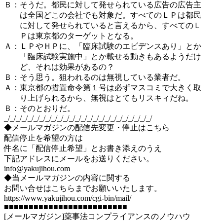
Ｂ：そうだ。都民に対して発せられている広告の広告主
は全国どこの会社でも対象だ。すべてのＬＰは都民
に対して発せられていると言えるから、すべてのＬ
Ｐは東京都のターゲットとなる。
Ａ：ＬＰやＨＰに、「臨床試験のエビデンスあり」とか
「臨床試験実施中」とか載せる動きもあるようだけ
ど、それは効果があるの？
Ｂ：そう思う。狙われるのは無視している業者だ。
Ａ：東京都の措置命令第１号は必ずマスコミで大きく取
り上げられるから、無視はとてもリスキィだね。
Ｂ：そのとおりだ。
_/_/_/_/_/_/_/_/_/_/_/_/_/_/_/_/_/_/_/_/_/_/_/_/_/
◆メールマガジンの配信先変更・停止はこちら
配信停止を希望の方は
件名に「配信停止希望」とお書き添えのうえ
下記アドレスにメールをお送りください。
info@yakujihou.com
◆当メールマガジンの内容に関する
お問い合せはこちらまでお願いいたします。
https://www.yakujihou.com/cgi-bin/mail/
■■■■■■■■■■■■■■■■■■■■■■■■■
[メールマガジン]薬事法コンプライアンスのノウハウ