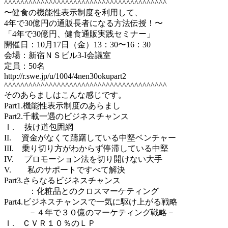
^^^^^^^^^^^^^^^^^^^^^^^^^^^^^^^^^^^^^^^^
〜健食の機能性表示制度を利用して、
4年で30億円の通販長者になる方法伝授！〜
「4年で30億円、健食通販実践セミナー」
開催日：10月17日（金）13：30〜16：30
会場：新宿ＮＳビル3-I会議室
定員：50名
http://r.swe.jp/u/1004/4nen30okupart2
^^^^^^^^^^^^^^^^^^^^^^^^^^^^^^^^^^^^^^^^
そのあらましはこんな感じです。
Part1.機能性表示制度のあらまし
Part2.千載一遇のビジネスチャンス
Ｉ. 抜け道包囲網
II. 資金がなくて躊躇している中堅ベンチャー
III. 乗り切り方がわからず停滞している中堅
IV. プロモーション法を切り開けない大手
V. 私のサポートですべて解決
Part3.さらなるビジネスチャンス
：化粧品とのクロスマーケティング
Part4.ビジネスチャンスで一気に駆け上がる戦略
－４年で３０億のマーケティング戦略－
Ｉ. ＣＶＲ１０％のＬＰ