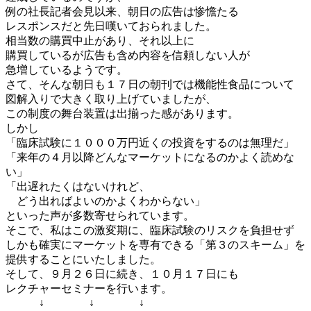
例の社長記者会見以来、朝日の広告は惨憺たる
レスポンスだと先日嘆いておられました。
相当数の購買中止があり、それ以上に
購買しているが広告も含め内容を信頼しない人が
急増しているようです。
さて、そんな朝日も１７日の朝刊では機能性食品について
図解入りで大きく取り上げていましたが、
この制度の舞台装置は出揃った感があります。
しかし
「臨床試験に１０００万円近くの投資をするのは無理だ」
「来年の４月以降どんなマーケットになるのかよく読めな
い」
「出遅れたくはないけれど、
どう出ればよいのかよくわからない」
といった声が多数寄せられています。
そこで、私はこの激変期に、臨床試験のリスクを負担せず
しかも確実にマーケットを専有できる「第３のスキーム」を
提供することにいたしました。
そして、９月２６日に続き、１０月１７日にも
レクチャーセミナーを行います。
↓ ↓ ↓