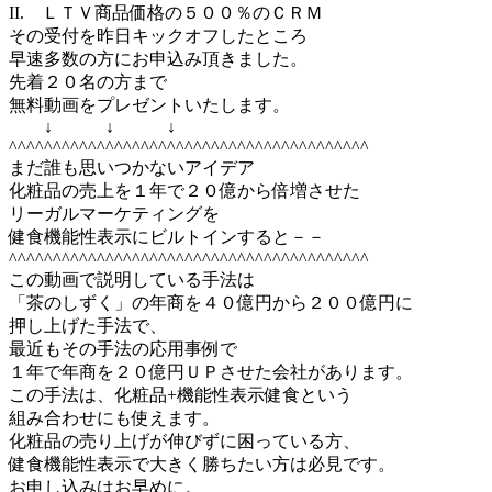
II. ＬＴＶ商品価格の５００％のＣＲＭ
その受付を昨日キックオフしたところ
早速多数の方にお申込み頂きました。
先着２０名の方まで
無料動画をプレゼントいたします。
↓ ↓ ↓
^^^^^^^^^^^^^^^^^^^^^^^^^^^^^^^^^^^^^^^^^
まだ誰も思いつかないアイデア
化粧品の売上を１年で２０億から倍増させた
リーガルマーケティングを
健食機能性表示にビルトインすると－－
^^^^^^^^^^^^^^^^^^^^^^^^^^^^^^^^^^^^^^^^^
この動画で説明している手法は
「茶のしずく」の年商を４０億円から２００億円に
押し上げた手法で、
最近もその手法の応用事例で
１年で年商を２０億円ＵＰさせた会社があります。
この手法は、化粧品+機能性表示健食という
組み合わせにも使えます。
化粧品の売り上げが伸びずに困っている方、
健食機能性表示で大きく勝ちたい方は必見です。
お申し込みはお早めに。