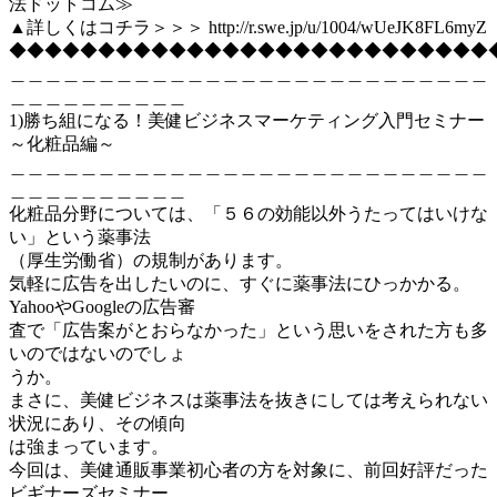
法ドットコム≫
▲詳しくはコチラ＞＞＞ http://r.swe.jp/u/1004/wUeJK8FL6myZ
◆◆◆◆◆◆◆◆◆◆◆◆◆◆◆◆◆◆◆◆◆◆◆◆◆◆◆
＿＿＿＿＿＿＿＿＿＿＿＿＿＿＿＿＿＿＿＿＿＿＿＿＿＿＿
＿＿＿＿＿＿＿＿＿＿
1)勝ち組になる！美健ビジネスマーケティング入門セミナー
～化粧品編～
＿＿＿＿＿＿＿＿＿＿＿＿＿＿＿＿＿＿＿＿＿＿＿＿＿＿＿
＿＿＿＿＿＿＿＿＿＿
化粧品分野については、「５６の効能以外うたってはいけな
い」という薬事法
（厚生労働省）の規制があります。
気軽に広告を出したいのに、すぐに薬事法にひっかかる。
YahooやGoogleの広告審
査で「広告案がとおらなかった」という思いをされた方も多
いのではないのでしょ
うか。
まさに、美健ビジネスは薬事法を抜きにしては考えられない
状況にあり、その傾向
は強まっています。
今回は、美健通販事業初心者の方を対象に、前回好評だった
ビギナーズセミナー