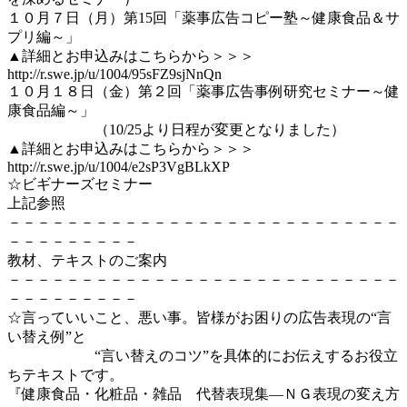
１０月７日（月）第15回「薬事広告コピー塾～健康食品＆サ
プリ編～」
▲詳細とお申込みはこちらから＞＞＞
http://r.swe.jp/u/1004/95sFZ9sjNnQn
１０月１８日（金）第２回「薬事広告事例研究セミナー～健
康食品編～」
（10/25より日程が変更となりました）
▲詳細とお申込みはこちらから＞＞＞
http://r.swe.jp/u/1004/e2sP3VgBLkXP
☆ビギナーズセミナー
上記参照
－－－－－－－－－－－－－－－－－－－－－－－－－－－
－－－－－－－－－
教材、テキストのご案内
－－－－－－－－－－－－－－－－－－－－－－－－－－－
－－－－－－－－－
☆言っていいこと、悪い事。皆様がお困りの広告表現の“言
い替え例”と
“言い替えのコツ”を具体的にお伝えするお役立
ちテキストです。
『健康食品・化粧品・雑品 代替表現集―ＮＧ表現の変え方