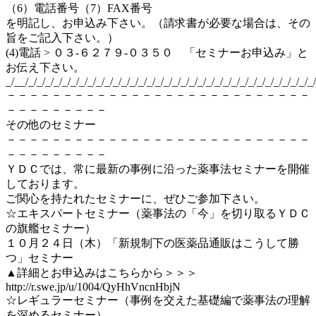
（6）電話番号（7）FAX番号
を明記し、お申込み下さい。（請求書が必要な場合は、その
旨をご記入下さい。）
(4)電話 > ０３-６２７９-０３５０ 「セミナーお申込み」と
お伝え下さい。
_/__/_/_/_/_/_/_/_/_/_/_/_/_/_/_/_/_/_/_/_/_/_/_/_/_/_/_/_/_/_/_/_/_/_/_/
－－－－－－－－－－－－－－－－－－－－－－－－－－－
－－－－－－－－－
その他のセミナー
－－－－－－－－－－－－－－－－－－－－－－－－－－－
－－－－－－－－－
ＹＤＣでは、常に最新の事例に沿った薬事法セミナーを開催
しております。
ご関心を持たれたセミナーに、ぜひご参加下さい。
☆エキスパートセミナー（薬事法の「今」を切り取るＹＤＣ
の旗艦セミナー）
１０月２４日（木）「新規制下の医薬品通販はこうして勝
つ」セミナー
▲詳細とお申込みはこちらから＞＞＞
http://r.swe.jp/u/1004/QyHhVncnHbjN
☆レギュラーセミナー（事例を交えた基礎編で薬事法の理解
を深めるセミナー）