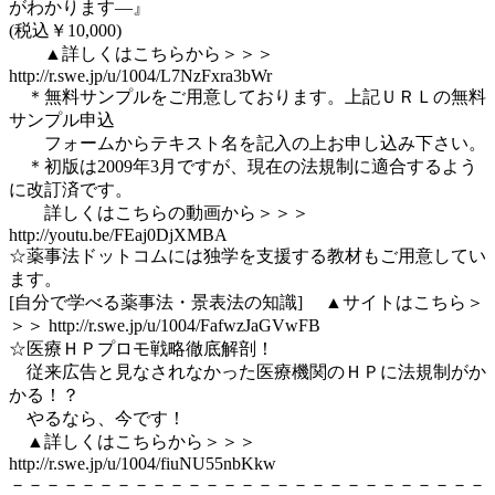
がわかります―』
(税込￥10,000)
▲詳しくはこちらから＞＞＞
http://r.swe.jp/u/1004/L7NzFxra3bWr
＊無料サンプルをご用意しております。上記ＵＲＬの無料
サンプル申込
フォームからテキスト名を記入の上お申し込み下さい。
＊初版は2009年3月ですが、現在の法規制に適合するよう
に改訂済です。
詳しくはこちらの動画から＞＞＞
http://youtu.be/FEaj0DjXMBA
☆薬事法ドットコムには独学を支援する教材もご用意してい
ます。
[自分で学べる薬事法・景表法の知識] ▲サイトはこちら＞
＞＞ http://r.swe.jp/u/1004/FafwzJaGVwFB
☆医療ＨＰプロモ戦略徹底解剖！
従来広告と見なされなかった医療機関のＨＰに法規制がか
かる！？
やるなら、今です！
▲詳しくはこちらから＞＞＞
http://r.swe.jp/u/1004/fiuNU55nbKkw
－－－－－－－－－－－－－－－－－－－－－－－－－－－