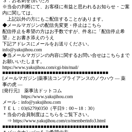
３．お名刺を頂いた方
※当会の判断にて、お客様に有益と思われるお知らせ・ご案
内に関しては、
上記以外の方にもご配信することがあります。
◆メールマガジンの配信先変更・停止はこちら
配信停止を希望の方はお手数ですが、件名に「配信停止希
望」とお書き添えのうえ
下記アドレスにメールをお送りください。
info@yakujihou.com
◆当メールマガジンの内容に関するお問い合せはこちらまで
お願いいたします。
https://www.yakujihou.com/cgi-bin/mail/
■■■■■■■■■■■■■■■■■■■■■■■■■■■■■■■■■■■■
[メールマガジン]薬事法コンプライアンスのノウハウ ― 薬
事の虎 ―
[発行元] 薬事法ドットコム
https://www.yakujihou.com
メール：info@yakujihou.com
ＴＥＬ：03(6279)0350（平日9：00～18：30）
＊当会の会員制度はこちらをご覧下さい。
⇒ https://www.yakujihou.com/co/memberinfo3.html
■■■■■■■■■■■■■■■■■■■■■■■■■■■■■■■■■■■■