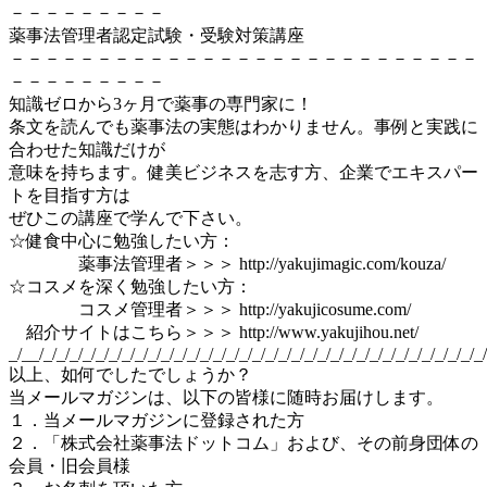
－－－－－－－－－
薬事法管理者認定試験・受験対策講座
－－－－－－－－－－－－－－－－－－－－－－－－－－－
－－－－－－－－－
知識ゼロから3ヶ月で薬事の専門家に！
条文を読んでも薬事法の実態はわかりません。事例と実践に
合わせた知識だけが
意味を持ちます。健美ビジネスを志す方、企業でエキスパー
トを目指す方は
ぜひこの講座で学んで下さい。
☆健食中心に勉強したい方：
薬事法管理者＞＞＞ http://yakujimagic.com/kouza/
☆コスメを深く勉強したい方：
コスメ管理者＞＞＞ http://yakujicosume.com/
紹介サイトはこちら＞＞＞ http://www.yakujihou.net/
_/__/_/_/_/_/_/_/_/_/_/_/_/_/_/_/_/_/_/_/_/_/_/_/_/_/_/_/_/_/_/_/_/_/_/_/
以上、如何でしたでしょうか？
当メールマガジンは、以下の皆様に随時お届けします。
１．当メールマガジンに登録された方
２．「株式会社薬事法ドットコム」および、その前身団体の
会員・旧会員様