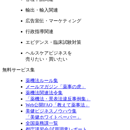
輸出・輸入関連
広告宣伝・マーケティング
行政指導関連
エビデンス・臨床試験対策
ヘルスケアビジネスを
売りたい・買いたい
無料サービス集
薬機法ルール集
メールマガジン「薬事の虎」
薬機法関連法令集
「薬機法・景表法違反事例集」
Web公開FAQ「教えて薬事法」
美健ビジネスノウハウ集
「美健ホワイトペーパー」
全国薬務課一覧
都庁講習会/試買調査レポート