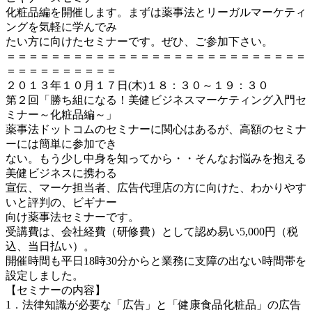
化粧品編を開催します。まずは薬事法とリーガルマーケティ
ングを気軽に学んでみ
たい方に向けたセミナーです。ぜひ、ご参加下さい。
＝＝＝＝＝＝＝＝＝＝＝＝＝＝＝＝＝＝＝＝＝＝＝＝＝＝＝
＝＝＝＝＝＝＝＝＝＝
２０１３年１０月１７日(木)１８：３０～１９：３０
第２回「勝ち組になる！美健ビジネスマーケティング入門セ
ミナー～化粧品編～」
薬事法ドットコムのセミナーに関心はあるが、高額のセミナ
ーには簡単に参加でき
ない。もう少し中身を知ってから・・そんなお悩みを抱える
美健ビジネスに携わる
宣伝、マーケ担当者、広告代理店の方に向けた、わかりやす
いと評判の、ビギナー
向け薬事法セミナーです。
受講費は、会社経費（研修費）として認め易い5,000円（税
込、当日払い）。
開催時間も平日18時30分からと業務に支障の出ない時間帯を
設定しました。
【セミナーの内容】
1．法律知識が必要な「広告」と「健康食品化粧品」の広告