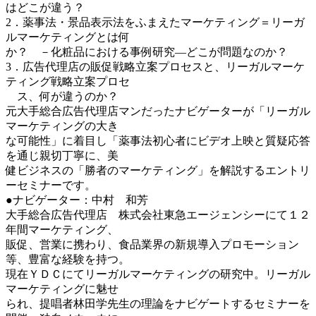
はどこが違う？
2．薬事法・景品表示法をふまえたマーケティング＝リーガ
ルマーケティングとは何
か？ －化粧品における事例研究―どこが問題なのか？
3．広告代理店の販促戦略立案プロセスと、リーガルマーケ
ティング戦略立案プロセ
ス、何が違うのか？
元大手総合広告代理店マンだったナビゲーターが「リーガル
マーケティングの大き
な可能性」に着目し「薬事法初心者にビデオ上映と質疑応答
を通じ親切丁寧に、美
健ビジネスの「勝者のマーケティング」を解説するエントリ
ーセミナーです。
●ナビゲーター：中村 和芳
大手総合広告代理店 株式会社東急エージェンシーにて１２
年間マーケティング、
販促、営業に携わり、食品業界の新規導入プロモーション
等、豊富な経験を持つ。
現在ＹＤＣにてリーガルマーケティングの研究中。リーガル
マーケティングに魅せ
られ、提唱者林田学先生の理論をナビゲートするセミナーを