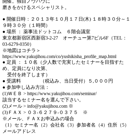
開催。独自ノウハウに
磨きをかけるスペシャリスト。
● 開催日時：２０１３年１０月１７日(木) １８時３０分～１
９時３０分（１時間）
● 場所 ： 薬事法ドットコム ６階会議室
東京都新宿区西新宿3-2-27 オーチュー第7ビル6F（TEL：
03-6279-0350）
※地図はコチラ＞
https://www.yakujihou.com/co/yushikisha_profile_map.html
● 定員 ： １０名（少人数で充実したセミナーを目指すた
め、定員になり次第、
受付を終了します）
● 受講料 （税込み、当日受付）５,０００円
● 参加申し込み方法：
(1)ＷＥＢ > https://www.yakujihou.com/seminar/
該当するセミナー名を選んで下さい。
(2)メール > info@yakujihou.com ※
(3)ＦＡＸ > ０３-６２７９-０３７５ ※
※メール、ＦＡＸお申込みの場合
（1）セミナー名（2）会社名（3）参加者名（4）住所（5）
メールアドレス