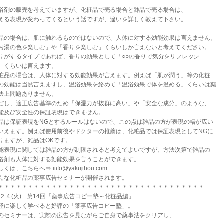
浴剤の販売を考えていますが、化粧品で売る場合と雑品で売る場合は、
える表現が変わってくるという話ですが、違いを詳しく教えて下さい。
品の場合は、肌に触れるものではないので、人体に対する効能効果は言えません。
お湯の色を楽しむ」や「香りを楽しむ」くらいしか言えないと考えてください。
りがするタイプであれば、香りの効果として「○○の香りで気分をリフレッシ
」くらいは言えます。
粧品の場合は、人体に対する効能効果が言えます。例えば「肌が潤う」等の化粧
の効能は当然言えますし、温浴効果を絡めて「温浴効果で体を温める」くらいは薬
法上問題ありません。
だし、適正広告基準のため「保湿力が抜群に高い」や「安全な成分」のような、
能及び安全性の保証表現はできません。
品は保証表現をNGとするルールはないので、この点は雑品の方が表現の幅が広い
いえます。例えば使用前後やドクターの推薦は、化粧品では保証表現としてNGに
りますが、雑品はOKです。
能表現に関しては雑品の方が制限されると考えてよいですが、方法次第で雑品の
浴剤も人体に対する効能効果を言うことができます。
しくは、こちらへ⇒ info@yakujihou.com
んな化粧品の薬事広告セミナーが開催されます。
＊＊＊＊＊＊＊＊＊＊＊＊＊＊＊＊＊＊＊＊＊＊＊＊＊＊＊＊＊＊＊＊＊＊＊
/２４(火) 第14回「薬事広告コピー塾～化粧品編」
軽に楽しく学べると好評の「薬事広告コピー塾」。
のセミナーは、実際の広告を見ながらご自身で薬事法をクリアし、