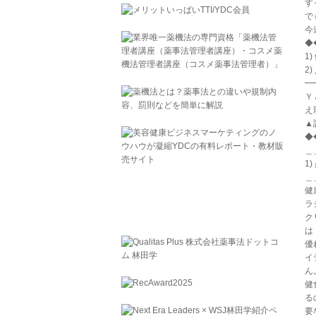
す
で
今
◆
1
2
━
Ｙ
え
▲詳
◆
＿
1
＿
健
ラ
ク
は
優
イ
ん
健
る
要