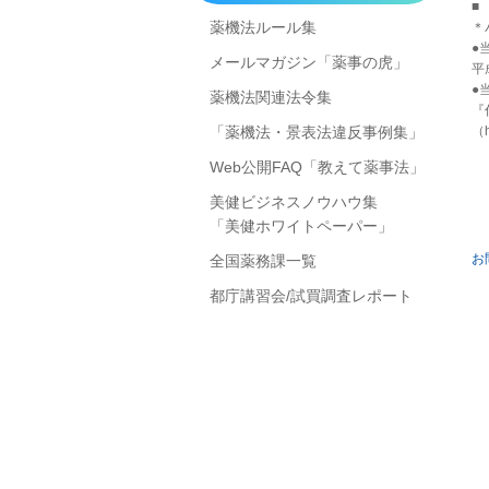
■
薬機法ルール集
＊
●
メールマガジン「薬事の虎」
平
●
薬機法関連法令集
『
「薬機法・景表法違反事例集」
（h
Web公開FAQ「教えて薬事法」
美健ビジネスノウハウ集
「美健ホワイトペーパー」
お
全国薬務課一覧
都庁講習会/試買調査レポート