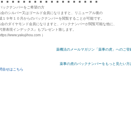
 ■ ■ ■ ■ ■ ■ ■ ■ ■ ■ ■ ■ ■ ■ ■ ■ ■ ■
バックナンバーをご希望の方
当会のシルバー又はゴールド会員になりますと、リニューアル後の
成１９年１０月からのバックナンバーを閲覧することが可能です。
当会のダイヤモンド会員になりますと、バックナンバーが閲覧可能な他に、
代替表現インデックス』もプレゼント致します。
ttps://www.yakujihou.com ）
薬機法のメールマガジン「薬事の虎」へのご登
薬事の虎のバックナンバーをもっと見たい方
問合せはこちら