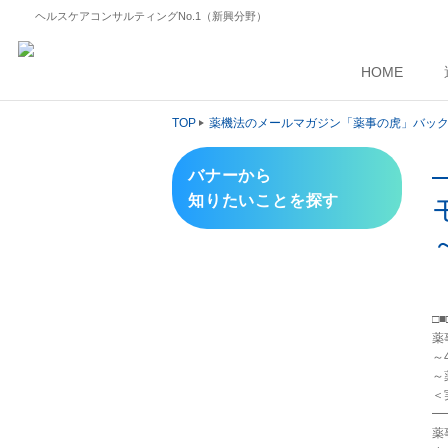
ヘルスケアコンサルティングNo.1（新興分野）
HOME
TOP
薬機法のメールマガジン「薬事の虎」バッ
バナーから
知りたいことを探す
～
□
薬
～4
～
＜
━
薬