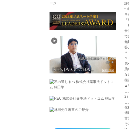
評
つ
そ
「
一
食
で
無
答
＊
２
第
薬
な
担
▲詳
＿
2
＿
化
適
非
そ