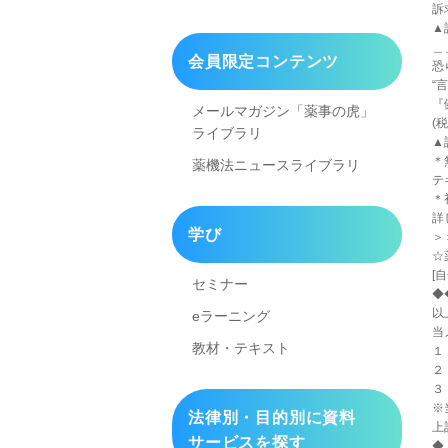
訴
▲詳
＿
会員限定コンテンツ
恐
“
『
メールマガジン「薬事の虎」
(税
ライブラリ
▲詳
＊
薬機法ニュースライブラリ
テ
＊
詳
学び
＞＞
☆
[
セミナー
◆
以
eラーニング
当
教材・テキスト
１
２
３
※
法律別・目的別に資料
上
サービスを探す
◆