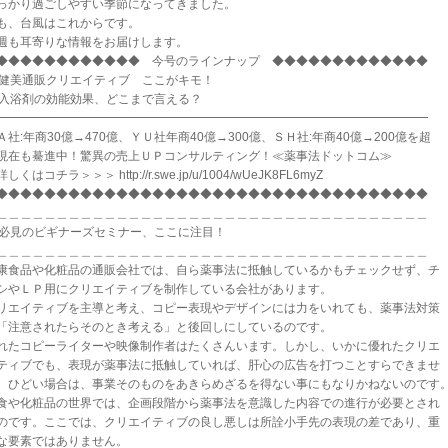
っかり過ごしやすい季節になってきました。
も、台風はこれからです。
週も耳寄りな情報をお届けします。
◆◆◆◆◆◆◆◆◆◆◆◆ 今号のラインナップ ◆◆◆◆◆◆◆◆◆◆◆◆◆
) 健美通販クリエイティブ ここがキモ！
) 入浴剤の効能効果、どこまで言える？
━━━━━━━━━━━━━━━━━━━━━━━━━━━━━━━━━━━━
Ａ社:年商30億→470億、ＹＵ社年商40億→300億、ＳＨ社:年商40億→200億を超
現在も驀進中！驚異の売上ＵＰコンサルティング！≪薬事法ドットコム≫
しくはコチラ＞＞＞ http://r.swe.jp/u/1004/wUeJK8FL6myZ
◆◆◆◆◆◆◆◆◆◆◆◆◆◆◆◆◆◆◆◆◆◆◆◆◆◆◆◆◆◆◆◆◆◆◆◆
＿＿＿＿＿＿＿＿＿＿＿＿＿＿＿＿＿＿＿＿＿＿＿＿＿＿＿＿＿＿＿＿＿＿＿＿
) 必見のビギナーズセミナー、ここに注目！
＿＿＿＿＿＿＿＿＿＿＿＿＿＿＿＿＿＿＿＿＿＿＿＿＿＿＿＿＿＿＿＿＿＿＿＿
康食品や化粧品の通販会社では、自ら薬事法に抵触しているかもチェックせず、チ
シやＬＰ用にクリエイティブを制作している会社があります。
リエイティブを主導と考え、コピー表現やデザインには力をいれても、薬事法対策
「注意されたらそのとき考える」と後回しにしているのです。
れたコピーライターや映像制作者はたくさんいます。しかし、いかに優れたクリエ
ティブでも、表現が薬事法に抵触していれば、肝心の広告を打つことすらできませ
。ひどい場合は、事業そのものをあきらめざるを得ない事にもなりかねないのです
食や化粧品の世界では、企画段階から薬事法を意識した内容での進行が必要とされ
のです。ここでは、クリエイティブの良し悪しは所詮小手先の表現の差であり、重
な要素ではありません。