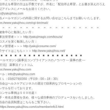
信停止を希望の方はお手数ですが、件名に「配信停止希望」とお書き添えのうえ
記アドレスにメールをお送りください。
fo@yakujihou.com
当メールマガジンの内容に関するお問い合せはこちらまでお願いいたします。
tps://www.yakujihou.com/cgi-bin/mail/
 ＝ ＝ ＝ ＝ ＝ ＝ ＝ ＝ ＝ ＝ ＝ ＝ ＝ ＝ ＝ ＝ ＝
健食中心に勉強したい方：
法管理者＞＞＞ http://yakujimagic.com/kouza/
コスメを深く勉強したい方：
メ管理者＞＞＞ http://yakujicosume.com/
サイトはこちら＞＞＞ http://www.yakujihou.net/
 ■ ■ ■ ■ ■ ■ ■ ■ ■ ■ ■ ■ ■ ■ ■ ■ ■ ■
メールマガジン]薬事法コンプライアンスのノウハウ ― 薬事の虎 ―
発行元] 薬事法ドットコム
tps://www.yakujihou.com
ル：info@yakujihou.com
ＥＬ：03(6279)0350（平日9：00～18：30）
当会はヘルスケアビジネスの適法で効果的なプロモーションの
ンサルを行っております。
コンサル事例は５００社超！
手・有名企業様を含め、様々な成功事例のプロデュースをいたしました。
当会の会員制度はこちらをご覧下さい。
https://www.yakujihou.com/co/memberinfo3.html