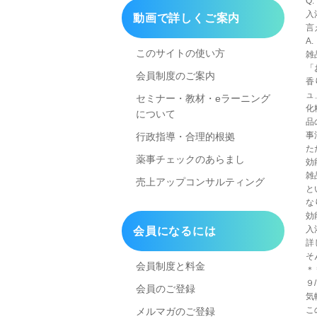
Q.
入
動画で詳しくご案内
言
A.
このサイトの使い方
雑
「
会員制度のご案内
香
ュ
セミナー・教材・eラーニング
化
について
品
事
行政指導・合理的根拠
た
薬事チェックのあらまし
効
雑
売上アップコンサルティング
と
な
効
入
会員になるには
詳
そ
会員制度と料金
＊
９
会員のご登録
気
こ
メルマガのご登録