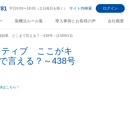
781
サイト内検索
ログイン
平日9:00〜18:00（土日祝日を除く）
ー
薬機法ルール集
導入事例とお客様の声
会社概要
果、どこまで言える？～438号～(13/09/13)
エイティブ ここがキ
で言える？～438号
録はこちら！