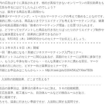
判の広告はすぐに真似されます。他社が真似できないオンリーワンの宣伝効果をも
広告を作るにはどうしたらよいのでしょう？
れは、販売する商品を選ぶ段階から
薬事法×マーケティング」＝リーガルマーケティングの考えで進めることなのです。
般的に用いられる、商品ありきでクリエイティブを考えるマーケティングは、健康
品や化粧品通販の場合「敗者のマーケティング理論」と位置づけられます。
は、どうやってセグメントした商品を行き当たりばったりのクリエイティブ制作や
駄な媒体選定をせず、効果的に訴求できるのか？
えは、9月19日（木）18時30分からのセミナーでお伝えしましょう。
＊＊＊＊＊＊＊＊＊＊＊＊＊＊＊＊＊＊＊＊＊＊＊＊＊＊＊＊＊＊＊＊＊＊＊＊
０１３年９月１９日（木）開催
一回「勝ち組になる！美健ビジネスマーケティング入門セミナー」
事法ドットコムのセミナーに関心はあるが、高額のセミナーには簡単に参加でき
い。もう少し中身を知ってから・・そんな美健ビジネスに携わる宣伝、マーケ
当者の方に向けた、ビギナー向け薬事法セミナーです。
細とお申込みはこちらから＞＞＞ http://r.swe.jp/u/1004/5KsZYXkwTB3b
＿＿＿＿＿＿＿＿＿＿＿＿＿＿＿＿＿＿＿＿＿＿＿＿＿＿＿＿＿＿＿＿＿＿＿＿
） 入浴剤の効能効果、どこまで言える？
＿＿＿＿＿＿＿＿＿＿＿＿＿＿＿＿＿＿＿＿＿＿＿＿＿＿＿＿＿＿＿＿＿＿＿＿
粧品の薬事法は、薬事法の基本ルールに加え、５６の効能範囲、
正広告基準、粧工連ルール、自治体ルールなどの独自ルールがあり、
常に複雑です。
ろそろ、温泉に行きたい季節ですが、入浴剤に関する質問です。