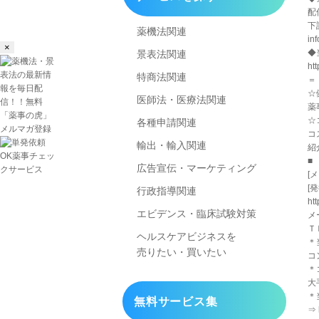
配
下
薬機法関連
in
×
◆
景表法関連
ht
特商法関連
＝
☆
医師法・医療法関連
薬事
☆
各種申請関連
コス
輸出・輸入関連
紹介
■
広告宣伝・マーケティング
[
[
行政指導関連
ht
エビデンス・臨床試験対策
メー
Ｔ
ヘルスケアビジネスを
＊
売りたい・買いたい
コ
＊
大
＊
無料サービス集
⇒ 