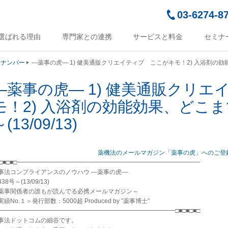
03-6274-8
選ばれる理由
専門家との連携
サービスと料金
セミナ
クナンバー
―薬事の虎― 1) 健美通販クリエイティブ ここがキモ！2) 入浴剤の効能効
―薬事の虎― 1) 健美通販クリ
モ！2) 入浴剤の効能効果、どこま
(13/09/13)
薬機法のメールマガジン「薬事の虎」へのご登
■□■□■□━━━━━━━━━━━━━━━━━━━━━━━━━━━━━━
事法コンプライアンスのノウハウ ―薬事の虎―
38号～(13/09/13)
薬事関係者の誰もが読んでる必携メールマガジン～
実績No.１＞発行部数：5000超 Produced by ”薬事博士”
━━━━━━━━━━━━━━━━━━━━━━━━━━━━━□■□■□■□
事法ドットコムの細谷です。