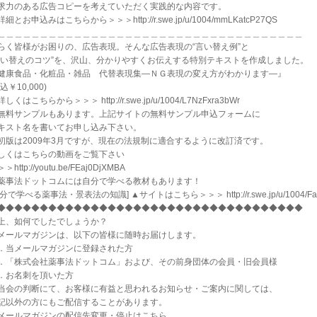
求力のある広告コピーを考えていただく実践的な内容です。
細とお申込みはこちらから＞＞＞http://r.swe.jp/u/1004/mmLKatcP27QS
＿＿＿＿＿＿＿＿＿＿＿＿＿＿＿＿＿＿＿＿＿＿＿＿＿＿＿＿＿＿＿＿＿＿＿＿
らく皆様がお困りの、広告表現。そんな広告表現の“言い替え例”と
言い替えのコツ”を、沢山、分かりやすくお伝えする特別テキストを作成しました。
健康食品・化粧品・雑品 代替表現集―ＮＧ表現の変え方がわかります―』
込￥10,000)
しくはこちらから＞＞＞ http://r.swe.jp/u/1004/L7NzFxra3bWr
無料サンプルもあります。上記サイトの無料サンプル申込フォームに
キスト名を書いてお申し込み下さい。
初版は2009年3月ですが、現在の法規制に適合するように改訂済です。
しくはこちらの動画をご覧下さい
＞http://youtu.be/FEaj0DjXMBA
薬事法ドットコムには自分で学べる教材もあります！
自分で学べる薬事法・景表法の知識] ▲サイトはこちら＞＞＞ http://r.swe.jp/u/1004/Faf
◆◆◆◆◆◆◆◆◆◆◆◆◆◆◆◆◆◆◆◆◆◆◆◆◆◆◆◆◆◆◆◆◆◆◆◆
上、如何でしたでしょうか？
メールマガジンは、以下の皆様に随時お届けします。
．当メールマガジンに登録された方
．「株式会社薬事法ドットコム」および、その前身団体の会員・旧会員様
．お名刺を頂いた方
当会の判断にて、お客様に有益と思われるお知らせ・ご案内に関しては、
記以外の方にもご配信することがあります。
メールマガジンの配信先変更・停止はこちら