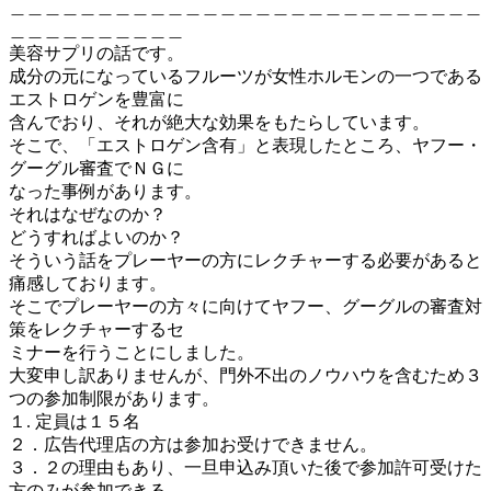
＿＿＿＿＿＿＿＿＿＿＿＿＿＿＿＿＿＿＿＿＿＿＿＿＿＿＿
＿＿＿＿＿＿＿＿＿＿
美容サプリの話です。
成分の元になっているフルーツが女性ホルモンの一つである
エストロゲンを豊富に
含んでおり、それが絶大な効果をもたらしています。
そこで、「エストロゲン含有」と表現したところ、ヤフー・
グーグル審査でＮＧに
なった事例があります。
それはなぜなのか？
どうすればよいのか？
そういう話をプレーヤーの方にレクチャーする必要があると
痛感しております。
そこでプレーヤーの方々に向けてヤフー、グーグルの審査対
策をレクチャーするセ
ミナーを行うことにしました。
大変申し訳ありませんが、門外不出のノウハウを含むため３
つの参加制限があります。
１. 定員は１５名
２．広告代理店の方は参加お受けできません。
３．２の理由もあり、一旦申込み頂いた後で参加許可受けた
方のみが参加できる