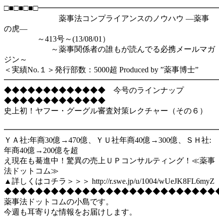
□■□■□■□━━━━━━━━━━━━━━━━━━━━━━
薬事法コンプライアンスのノウハウ ―薬事
の虎―
～413号～(13/08/01）
～薬事関係者の誰もが読んでる必携メールマガ
ジン～
＜実績No.１＞発行部数：5000超 Produced by ”薬事博士”
━━━━━━━━━━━━━━━━━━━━━━━━━━━━━
◆◆◆◆◆◆◆◆◆◆◆◆◆ 今号のラインナップ
◆◆◆◆◆◆◆◆◆◆◆◆◆
史上初！ヤフー・グーグル審査対策レクチャー（その６）
━━━━━━━━━━━━━━━━━━━━━━━━━━━
ＹＡ社:年商30億→470億、ＹＵ社年商40億→300億、ＳＨ社:
年商40億→200億を超
え現在も驀進中！驚異の売上ＵＰコンサルティング！≪薬事
法ドットコム≫
▲詳しくはコチラ＞＞＞ http://r.swe.jp/u/1004/wUeJK8FL6myZ
◆◆◆◆◆◆◆◆◆◆◆◆◆◆◆◆◆◆◆◆◆◆◆◆◆◆◆
薬事法ドットコムの小島です。
今週も耳寄りな情報をお届けします。