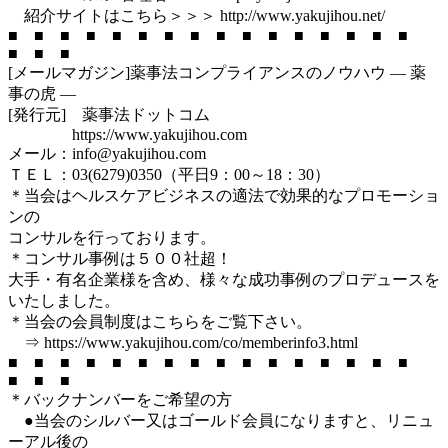
紹介サイトはこちら＞＞＞ http://www.yakujihou.net/
■ ■ ■ ■ ■ ■ ■ ■ ■ ■ ■ ■ ■ ■ ■ ■
■ ■ ■
[メールマガジン]薬事法コンプライアンスのノウハウ ― 薬
事の虎 ―
[発行元] 薬事法ドットコム
https://www.yakujihou.com
メール：info@yakujihou.com
ＴＥＬ：03(6279)0350（平日9：00～18：30）
＊当会はヘルスケアビジネスの適法で効果的なプロモーショ
ンの
コンサルを行っております。
＊コンサル事例は５００社超！
大手・有名企業様を含め、様々な成功事例のプロデュースを
いたしました。
＊当会の会員制度はこちらをご覧下さい。
⇒ https://www.yakujihou.com/co/memberinfo3.html
■ ■ ■ ■ ■ ■ ■ ■ ■ ■ ■ ■ ■ ■ ■ ■
■ ■ ■
＊バックナンバーをご希望の方
●当会のシルバー又はゴールド会員になりますと、リニュ
ーアル後の