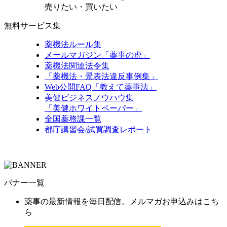
売りたい・買いたい
無料サービス集
薬機法ルール集
メールマガジン「薬事の虎」
薬機法関連法令集
「薬機法・景表法違反事例集」
Web公開FAQ「教えて薬事法」
美健ビジネスノウハウ集
「美健ホワイトペーパー」
全国薬務課一覧
都庁講習会/試買調査レポート
バナー一覧
薬事の最新情報を毎日配信。メルマガお申込みはこち
ら