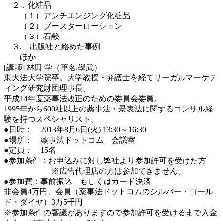
２．化粧品
（１）アンチエンジング化粧品
（２）ブースターローション
（３）石鹸
３. 出版社と絡めた事例
ほか
[講師] 林田 学（筆名.學武）
東大法大学院卒。大学教授・弁護士を経てリーガルマーケテ
ィング研究財団理事長。
平成14年度薬事法改正のための委員会委員。
1995年から600社以上の薬事法・景表法に関するコンサル経
験を持つスペシャリスト。
●日時： 2013年8月6日(火) 13:30～16:30
●場所： 薬事法ドットコム 会議室
●定員： 15名
●参加条件：お申込みに対し弊社より参加許可を受けた方
※広告代理店の方は参加できません。
●参加費：事前振込、もしくはカード決済
非会員4万円、会員（薬事法ドットコムのシルバー・ゴール
ド・ダイヤ）3万5千円
※参加条件の審議がありますので参加許可を受けるまで入金