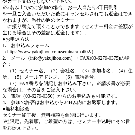
やカード支払をしないで下さい。
※2名以上でのご参加の場合、お一人当たり3千円割引
※一旦ご入金いただいた後にキャンセルされても返金はでき
かねますが、当社の他のセミナー
に振り替えて頂くことができます（セミナー料金に差額が
生じる場合はその差額は返金します）。
●お申込方法：
1. お申込みフォーム
（https://www.yakujihou.com/seminar/mail02/）
2. メール（info@yakujihou.com）・FAX(03-6279-0375)の場
合：
（1）セミナー名、（2）会社名、（3）参加者名、（4）住
所、（5）メールアドレス、（6）電話番号、
（7）FAX番号を明記しお申込み下さい。※請求書が必要
な場合は、その旨をご記入下さい。
3. 電話（03-6279-0350）からのお申込みも可能です。
4. 参加の許否はお申込から24H以内にお返事します。
●無料相談会：
セミナー終了後、無料相談を個別に行います。
5社限定。先着順。ご希望の方は、セミナー申込時にその旨
をお伝え下さい。
＿＿＿＿＿＿＿＿＿＿＿＿＿＿＿＿＿＿＿＿＿＿＿＿＿＿＿