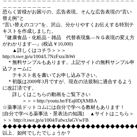
＿＿＿＿＿＿＿＿＿＿
恐らく皆様がお困りの、広告表現。そんな広告表現の“言い
替え例”と
“言い替えのコツ”を、沢山、分かりやすくお伝えする特別テ
キストを作成しました。
『健康食品・化粧品・雑品 代替表現集―ＮＧ表現の変え方
がわかります―』(税込￥10,000)
▲詳しくはコチラ＞＞＞
http://r.swe.jp/u/1004/L7NzFxra3bWr
＊無料サンプルもあります。上記サイトの無料サンプル申
込フォームに
テキスト名を書いてお申し込み下さい。
＊初版は2009年3月ですが、現在の法規制に適合するよう
に改訂済です。
詳しくはこちらの動画をご覧下さい
＞＞＞http://youtu.be/FEaj0DjXMBA
☆薬事法ドットコムには自分で学べる教材もあります！
[自分で学べる薬事法・景表法の知識] ▲サイトはこちら＞
＞＞ http://r.swe.jp/u/1004/FafwzJaGVwFB
◆◆◆◆◆◆◆◆◆◆◆◆◆◆◆◆◆◆◆◆◆◆◆◆◆◆◆
以上、如何でしたでしょうか？