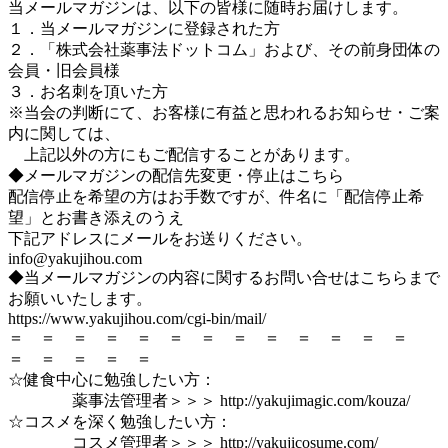
当メールマガジンは、以下の皆様に随時お届けします。
１．当メールマガジンに登録された方
２．「株式会社薬事法ドットコム」および、その前身団体の
会員・旧会員様
３．お名刺を頂いた方
※当会の判断にて、お客様に有益と思われるお知らせ・ご案
内に関しては、
上記以外の方にもご配信することがあります。
◆メールマガジンの配信先変更・停止はこちら
配信停止を希望の方はお手数ですが、件名に「配信停止希
望」とお書き添えのうえ
下記アドレスにメールをお送りください。
info@yakujihou.com
◆当メールマガジンの内容に関するお問い合せはこちらまで
お願いいたします。
https://www.yakujihou.com/cgi-bin/mail/
＝ ＝ ＝ ＝ ＝ ＝ ＝ ＝ ＝ ＝ ＝ ＝ ＝
＝ ＝ ＝ ＝ ＝
☆健食中心に勉強したい方：
薬事法管理者＞＞＞ http://yakujimagic.com/kouza/
☆コスメを深く勉強したい方：
コスメ管理者＞＞＞ http://yakujicosume.com/