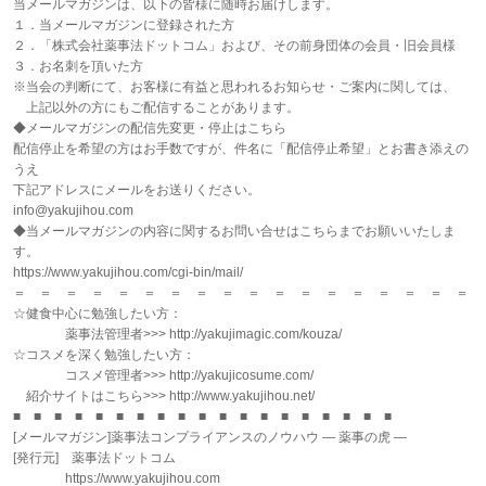
当メールマガジンは、以下の皆様に随時お届けします。
１．当メールマガジンに登録された方
２．「株式会社薬事法ドットコム」および、その前身団体の会員・旧会員様
３．お名刺を頂いた方
※当会の判断にて、お客様に有益と思われるお知らせ・ご案内に関しては、
上記以外の方にもご配信することがあります。
◆メールマガジンの配信先変更・停止はこちら
配信停止を希望の方はお手数ですが、件名に「配信停止希望」とお書き添えの
うえ
下記アドレスにメールをお送りください。
info@yakujihou.com
◆当メールマガジンの内容に関するお問い合せはこちらまでお願いいたしま
す。
https://www.yakujihou.com/cgi-bin/mail/
＝ ＝ ＝ ＝ ＝ ＝ ＝ ＝ ＝ ＝ ＝ ＝ ＝ ＝ ＝ ＝ ＝ ＝
☆健食中心に勉強したい方：
薬事法管理者>>> http://yakujimagic.com/kouza/
☆コスメを深く勉強したい方：
コスメ管理者>>> http://yakujicosume.com/
紹介サイトはこちら>>> http://www.yakujihou.net/
■ ■ ■ ■ ■ ■ ■ ■ ■ ■ ■ ■ ■ ■ ■ ■ ■ ■ ■
[メールマガジン]薬事法コンプライアンスのノウハウ ― 薬事の虎 ―
[発行元] 薬事法ドットコム
https://www.yakujihou.com