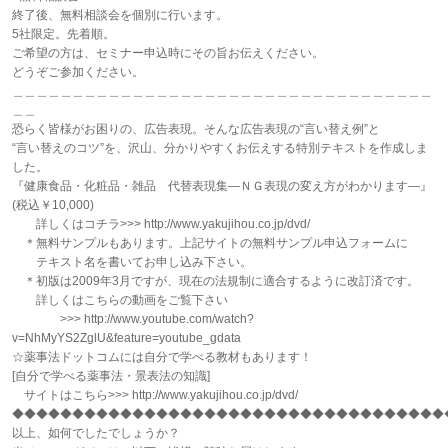
終了後、無料相談会を個別に行います。
5社限定。先着順。
ご希望の方は、セミナー申込時にその旨お伝えください。
どうぞご参加ください。
＿＿＿＿＿＿＿＿＿＿＿＿＿＿＿＿＿＿＿＿＿＿＿＿＿＿＿＿＿＿＿＿＿＿＿
＿＿
恐らく皆様がお困りの、広告表現。そんな広告表現の“言い替え例”と
“言い替えのコツ”を、沢山、分かりやすくお伝えする特別テキストを作成しま
した。
『健康食品・化粧品・雑品 代替表現集―ＮＧ表現の変え方がわかります―』
(税込￥10,000)
詳しくはコチラ>>> http://www.yakujihou.co.jp/dvd/
＊無料サンプルもあります。上記サイトの無料サンプル申込フォームに
テキスト名を書いてお申し込み下さい。
＊初版は2009年3月ですが、現在の法規制に適合するように改訂済です。
詳しくはこちらの動画をご覧下さい
>>> http://www.youtube.com/watch?
v=NhMyYS2ZglU&feature=youtube_gdata
☆薬事法ドットコムには自分で学べる教材もあります！
[自分で学べる薬事法・景表法の知識]
サイトはこちら>>> http://www.yakujihou.co.jp/dvd/
◆◆◆◆◆◆◆◆◆◆◆◆◆◆◆◆◆◆◆◆◆◆◆◆◆◆◆◆◆◆◆◆◆◆◆◆
以上、如何でしたでしょうか？