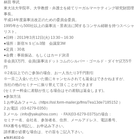
林田 學武
東大法大学院卒。大学教授・弁護士を経てリーガルマーケティング研究財団理
事長。
平成14年度薬事法改正のための委員会委員。
1995年から500社以上の薬事法・景表法に関するコンサル経験を持つスペシャ
リスト。
●日時：2013年3月12日(火) 13:30～16:30
●場所：新宿ＮＳビル3階 会議室3M
●定員：30名
●会費：事前振込、もしくはカード決済
非会員3万円、会員(薬事法ドットコムのシルバー・ゴールド・ダイヤ)2万5千
円
※2名以上でのご参加の場合、お一人当たり3千円割引
※一旦ご入金いただいた後にキャンセルされても返金はできかねますが、
当社の他のセミナーに振り替えて頂くことができます
(セミナー料金に差額が生じる場合はその差額は返金します)。
●参加方法
1.お申込みフォーム（https://ssl.form-mailer.jp/fms/7ea13de7185152 ）
2.お電話（03-6279-0350）
3.メール（info@yakujihou.com）・FAX(03-6279-0375)の場合：
セミナー名、会社名、参加者名、住所、メールアドレス、電話番号、
FAX番号を明記し、お申込み下さい。
請求書が必要な場合は、その旨をご記入下さい。
●無料相談会