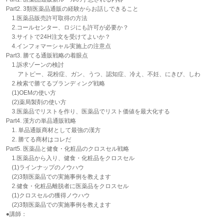
Part2. 3類医薬品通販の経験からお話しできること
1.医薬品販売許可取得の方法
2.コールセンター、ロジにも許可が必要か？
3.サイトで24H注文を受けてよいか？
4.インフォマーシャル実施上の注意点
Part3. 勝てる通販戦略の着眼点
1.訴求ゾーンの検討
アトピー、花粉症、ガン、うつ、認知症、冷え、不妊、にきび、しわ
2.検索で勝てるブランディング戦略
(1)OEMの使い方
(2)薬局製剤の使い方
3.医薬品でリストを作り、医薬品でリスト価値を最大化する
Part4. 漢方の単品通販戦略
1. 単品通販商材として最強の漢方
2. 勝てる商材はコレだ
Part5. 医薬品と健食・化粧品のクロスセル戦略
1.医薬品から入り、健食・化粧品をクロスセル
(1)ラインナップのノウハウ
(2)3類医薬品での実施事例を教えます
2.健食・化粧品離脱者に医薬品をクロスセル
(1)クロスセルの獲得ノウハウ
(2)3類医薬品での実施事例を教えます
●講師：