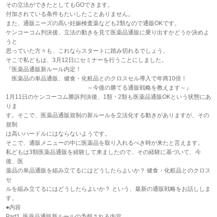
その立法ができたとしてもGOできます。
付加されている条件もたいしたことありません。
また、通販ニーズの高い妊娠検査薬なども2類なので通販OKです。
ケンコーコム判決後、立法の動きを見て医薬品通販に乗り出すかどうか決めよ
うと
思っていた方々も、これならスタートに踏み切れるでしょう。
そこで私どもは、3月12日にセミナーを行うことにしました。
『医薬品通販新ルール内定！
医薬品の単品通販、健食・化粧品とのクロスセル導入で年商10倍！
～今後の勝てる通販戦略を教えます～』
1月11日のケンコーコム勝訴判決後、1類・2類も医薬品通販OKという状態にあ
りま
す。そこで、医薬品通販規制の新ルールを立法化する動きがありますが、その
規制
は高いハードルにはならないようです。
そこで、通販メニューの中に医薬品を取り入れるべき時が来たと言えます。
私どもは3類医薬品通販を経験して来ましたので、その経験に基づいて、今
後、医
薬品の単品通販を組み立てるにはどうしたらよいか？ 健食・化粧品とのクロス
セ
ルを組み立てるにはどうしたらよいか？ という、最新の通販戦略をお話ししま
す。
●内容
Part1. 医薬品通販新ルールの予想される内容