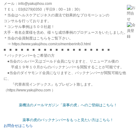
メール：info@yakujihou.com
ＴＥＬ：03(6279)0350（平日9：00～18：30）
＊当会はヘルスケアビジネスの適法で効果的なプロモーションの
コンサルを行っております。
＊コンサル事例は５００社超！
大手・有名企業様を含め、様々な成功事例のプロデュースをいたしました。
＊当会の会員制度はこちらをご覧下さい。
⇒ https://www.yakujihou.com/co/memberinfo3.html
■ ■ ■ ■ ■ ■ ■ ■ ■ ■ ■ ■ ■ ■ ■ ■ ■ ■ ■
＊バックナンバーをご希望の方
●当会のシルバー又はゴールド会員になりますと、リニューアル後の
平成１９年１０月からのバックナンバーを閲覧することが可能です。
●当会のダイヤモンド会員になりますと、バックナンバーが閲覧可能な他
に、
『代替表現インデックス』もプレゼント致します。
（https://www.yakujihou.com ）
薬機法のメールマガジン「薬事の虎」へのご登録はこちら！
薬事の虎のバックナンバーをもっと見たい方はこちら！
お問合せはこちら