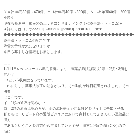
━━━━━━━━━━━━━━━━━━━━━━━━━━━━━━━━━━━━
ＹＡ社:年商30億→470億、ＹＵ社年商40億→300億、ＳＨ社:年商40億→200億
を超え
現在も驀進中！驚異の売上ＵＰコンサルティング！≪薬事法ドットコム≫
▲詳しくはコチラ>>> http://ameblo.jp/yakujijohou-trend-hcb/
◆◆◆◆◆◆◆◆◆◆◆◆◆◆◆◆◆◆◆◆◆◆◆◆◆◆◆◆◆◆◆◆◆◆◆◆
薬事法ドットコムの新垣です。
降雪の予報が気になりますが、
本日も耳よりな情報をお届けします。
＿＿＿＿＿＿＿＿＿＿＿＿＿＿＿＿＿＿＿＿＿＿＿＿＿＿＿＿＿＿＿＿＿＿＿
＿＿
1月11日のケンコーコム裁判勝訴により、医薬品通販は現状1類・2類・3類を
問わず
OKという状態になっています。
これに対し、薬事法改正の動きがあり、その動向が昨日報道されました。その
概要
はこうです。
イ．1類の通販は認めない
ロ．2類の通販は認めるが、薬の成分表示や注意喚起をサイトに告知させる
私どもは、リピート命の通販ビジネスにおいて商材としてふさわしい医薬品は
漢方
であるということを以前から主張していますが、漢方は2類で通販OKなので、
仮に